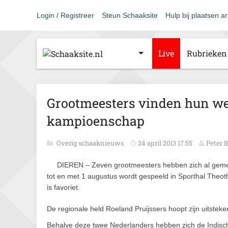
Login / Registreer
Steun Schaaksite
Hulp bij plaatsen ar
Live
Rubrieken
Grootmeesters vinden hun w
kampioenschap
Overig schaaknieuws
24 april 2013 17:55
Peter B
DIEREN – Zeven grootmeesters hebben zich al gemel
tot en met 1 augustus wordt gespeeld in Sporthal Theot
is favoriet.
De regionale held Roeland Pruijssers hoopt zijn uitsteke
Behalve deze twee Nederlanders hebben zich de Indi