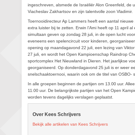
ingeschreven, alsmede de Israëliër Alon Greenfeld, de 
Viacheslav Zakhartsov en zijn talentvolle zoon Vladimir.
Toernooidirecteur Ap Lammers heeft een aantal nieuwe
extra luister bij te zetten. Erwin l’Ami heeft op 11 apr
simultaan geven op zondag 28 juli, in de open lucht voo
eveneens een spelencircuit voor kinderen, georganiseerd
opening op maandagavond 22 juli, een lezing van Vikto
27 juli, en wordt het Open Kampioenschap Raindrop Ch
sportcomplex Het Nieuwland in Dieren. Het jaarlijkse voe
georganiseerd. Op donderdagavond 25 juli is er weer ee
snelschaaktoernooi, waarin ook om de titel van OSBO-
In alle groepen beginnen de partijen om 13.00 uur. All
11.00 uur. De belangrijkste partijen van het Open Kampi
worden tevens dagelijks verslagen geplaatst.
Over Kees Schrijvers
Bekijk alle artikelen van Kees Schrijvers