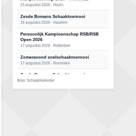
15 augustus 2026 · Hoorn
Zesde Bomans Schaaktoernooi
16 augustus 2026 · Haarlem
Persoonlijk Kampioenschap RSB/RSB
Open 2026
17 augustus 2026 · Rotterdam
Zomeravond snelschaaktoernooi
17 augustus 2026 · Rosmalen
Zesde Bomans Schaaktoernooi
Bron: SchaakKalender
17 augustus 2026 · Haarlem
Zomeravond snelschaaktoernooi
18 augustus 2026 · Rosmalen
Persoonlijk Kampioenschap RSB/RSB
Open 2026
18 augustus 2026 · Rotterdam
Mat op ‘t Wad