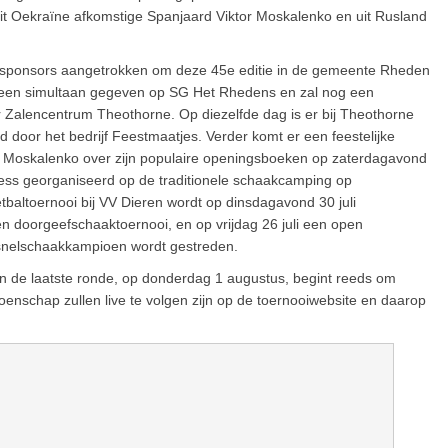
uit Oekraïne afkomstige Spanjaard Viktor Moskalenko en uit Rusland
 sponsors aangetrokken om deze 45e editie in de gemeente Rheden
il al een simultaan gegeven op SG Het Rhedens en zal nog een
r Zalencentrum Theothorne. Op diezelfde dag is er bij Theothorne
 door het bedrijf Feestmaatjes. Verder komt er een feestelijke
r Moskalenko over zijn populaire openingsboeken op zaterdagavond
ess georganiseerd op de traditionele schaakcamping op
tbaltoernooi bij VV Dieren wordt op dinsdagavond 30 juli
n doorgeefschaaktoernooi, en op vrijdag 26 juli een open
 snelschaakkampioen wordt gestreden.
een de laatste ronde, op donderdag 1 augustus, begint reeds om
oenschap zullen live te volgen zijn op de toernooiwebsite en daarop