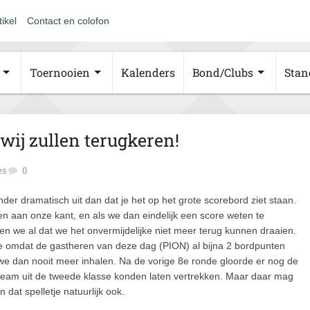
tikel
Contact en colofon
Toernooien
Kalenders
Bond/Clubs
Stan
 wij zullen terugkeren!
es
0
minder dramatisch uit dan dat je het op het grote scorebord ziet staan.
nullen aan onze kant, en als we dan eindelijk een score weten te
n we al dat we het onvermijdelijke niet meer terug kunnen draaien.
e omdat de gastheren van deze dag (PION) al bijna 2 bordpunten
e dan nooit meer inhalen. Na de vorige 8e ronde gloorde er nog de
 team uit de tweede klasse konden laten vertrekken. Maar daar mag
dat spelletje natuurlijk ook.