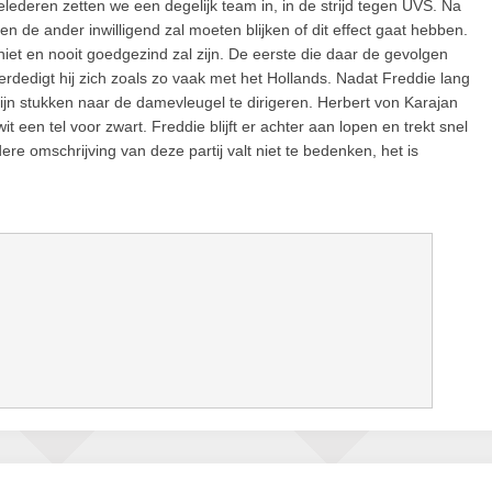
elederen zetten we een degelijk team in, in de strijd tegen UVS. Na
de ander inwilligend zal moeten blijken of dit effect gaat hebben.
 niet en nooit goedgezind zal zijn. De eerste die daar de gevolgen
rdedigt hij zich zoals zo vaak met het Hollands. Nadat Freddie lang
ijn stukken naar de damevleugel te dirigeren. Herbert von Karajan
 een tel voor zwart. Freddie blijft er achter aan lopen en trekt snel
re omschrijving van deze partij valt niet te bedenken, het is