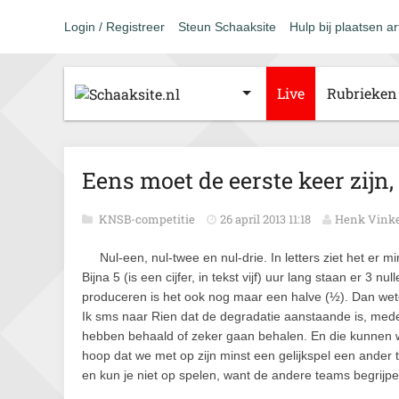
Login / Registreer
Steun Schaaksite
Hulp bij plaatsen ar
Live
Rubrieken
Eens moet de eerste keer zijn,
KNSB-competitie
26 april 2013 11:18
Henk Vink
Nul-een, nul-twee en nul-drie. In letters ziet het er 
Bijna 5 (is een cijfer, in tekst vijf) uur lang staan er 3 
produceren is het ook nog maar een halve (½). Dan wete
Ik sms naar Rien dat de degradatie aanstaande is, med
hebben behaald of zeker gaan behalen. En die kunnen w
hoop dat we met op zijn minst een gelijkspel een ander
en kun je niet op spelen, want de andere teams begrijpen 