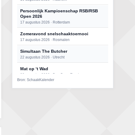
Persoonlijk Kampioenschap RSB/RSB
Open 2026
17 augustus 2026 · Rotterdam
Zomeravond snelschaaktoernooi
17 augustus 2026 · Rosmalen
Simultaan The Butcher
22 augustus 2026 · Utrecht
Mat op ‘t Wad
22 augustus 2026 · Den Burg, Texel
Bron: SchaakKalender
Open 6e Senioren-50+ Zomer-
rapidschaaktoernooi
22 augustus 2026 · Udenhout, Gemeente Tilburg
2e Utrechts kroegloperstoernooi
23 augustus 2026 · Utrecht
Open Eemlandtoernooi 2026
25 augustus 2026 · Bunschoten-Spakenburg