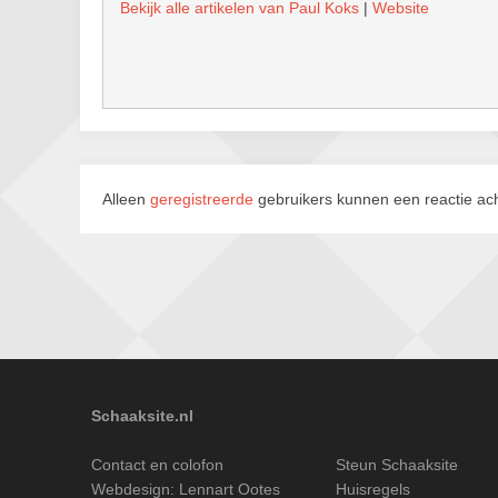
Bekijk alle artikelen van Paul Koks
|
Website
Alleen
geregistreerde
gebruikers kunnen een reactie ach
Schaaksite.nl
Contact en colofon
Steun Schaaksite
Webdesign:
Lennart Ootes
Huisregels