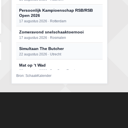
Persoonlijk Kampioenschap RSB/RSB
Open 2026
17 augustus 2026 · Rotterdam
Zomeravond snelschaaktoernooi
17 augustus 2026 · Rosmalen
Simultaan The Butcher
22 augustus 2026 · Utrecht
Mat op ‘t Wad
22 augustus 2026 · Den Burg, Texel
Bron: SchaakKalender
Open 6e Senioren-50+ Zomer-
rapidschaaktoernooi
22 augustus 2026 · Udenhout, Gemeente Tilburg
2e Utrechts kroegloperstoernooi
23 augustus 2026 · Utrecht
Open Eemlandtoernooi 2026
25 augustus 2026 · Bunschoten-Spakenburg