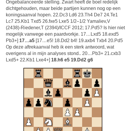
Ongebalanceerde stelling. Zwart heeft de boel redelijk
dichtgehouden, maar beide partijen kunnen nog op een
koningsaanval hopen. 22.Dc3 Ld6 23.Th4 De7 24.Te1
Lc7 25.Kb1 Txd5 26.fxe5 Lxe5 1/2–1/2 Yamaliev,V
(2438)-Riedener,T (2394)/ICCF 2012; 17.Pd5? Is hier niet
mogelijk vanwege een paardvorkje. 17…Lxd5 18.exd5
Pb3+]
17…a5
[17…e5! 18.Dd2 b4! 19.axb4 Txb4 20.Pd5
Op deze aftrekaanval heb ik een sterk antwoord, wat
overigens al in mijn analyses stond.. 20…Pb3+ 21.cxb3
Lxd5+ 22.Kb1 Lxe4+]
18.h6 e5 19.Dd2 g6