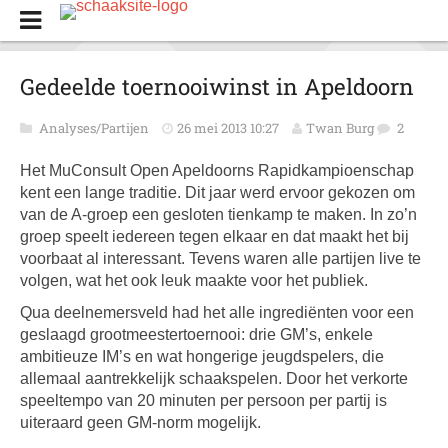
Gedeelde toernooiwinst in Apeldoorn
Analyses/Partijen
26 mei 2013 10:27
Twan Burg
2
Het MuConsult Open Apeldoorns Rapidkampioenschap
kent een lange traditie. Dit jaar werd ervoor gekozen om
van de A-groep een gesloten tienkamp te maken. In zo’n
groep speelt iedereen tegen elkaar en dat maakt het bij
voorbaat al interessant. Tevens waren alle partijen live te
volgen, wat het ook leuk maakte voor het publiek.
Qua deelnemersveld had het alle ingrediënten voor een
geslaagd grootmeestertoernooi: drie GM’s, enkele
ambitieuze IM’s en wat hongerige jeugdspelers, die
allemaal aantrekkelijk schaakspelen. Door het verkorte
speeltempo van 20 minuten per persoon per partij is
uiteraard geen GM-norm mogelijk.