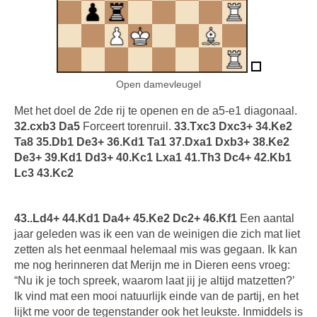
Open damevleugel
Met het doel de 2de rij te openen en de a5-e1 diagonaal.
32.cxb3 Da5
Forceert torenruil.
33.Txc3 Dxc3+ 34.Ke2
Ta8 35.Db1 De3+ 36.Kd1 Ta1 37.Dxa1 Dxb3+ 38.Ke2
De3+ 39.Kd1 Dd3+ 40.Kc1 Lxa1 41.Th3 Dc4+ 42.Kb1
Lc3 43.Kc2
43..Ld4+ 44.Kd1 Da4+ 45.Ke2 Dc2+ 46.Kf1
Een aantal
jaar geleden was ik een van de weinigen die zich mat liet
zetten als het eenmaal helemaal mis was gegaan. Ik kan
me nog herinneren dat Merijn me in Dieren eens vroeg:
“Nu ik je toch spreek, waarom laat jij je altijd matzetten?’
Ik vind mat een mooi natuurlijk einde van de partij, en het
lijkt me voor de tegenstander ook het leukste. Inmiddels is