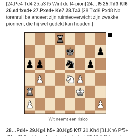
[24.Pe4 Td4 25.a3 f5 Wint de f4-pion]
24…f5 25.Td3 Kf6
26.e4 fxe4+ 27.Pxe4+ Ke7 28.Ta3
[28.Txd8 Pxd8 Na
torenruil balanceert zijn ruimteoverwicht zijn zwakke
pionnen, die hij wel gedekt kan houden.]
Wit neemt een risico
28…Pd4+ 29.Kg4 h5+ 30.Kg5 Kf7 31.Kh4
[31.Kh6 Pf5+