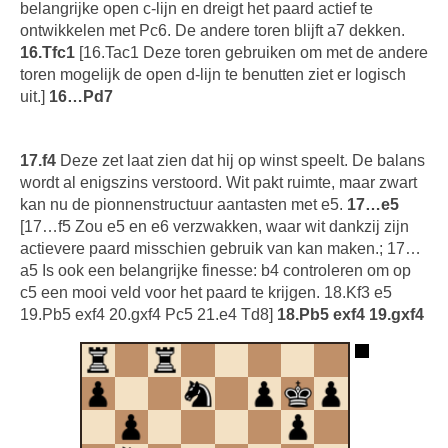
belangrijke open c-lijn en dreigt het paard actief te
ontwikkelen met Pc6. De andere toren blijft a7 dekken.
16.Tfc1
[16.Tac1 Deze toren gebruiken om met de andere
toren mogelijk de open d-lijn te benutten ziet er logisch
uit.]
16…Pd7
17.f4
Deze zet laat zien dat hij op winst speelt. De balans
wordt al enigszins verstoord. Wit pakt ruimte, maar zwart
kan nu de pionnenstructuur aantasten met e5.
17…e5
[17…f5 Zou e5 en e6 verzwakken, waar wit dankzij zijn
actievere paard misschien gebruik van kan maken.; 17…
a5 Is ook een belangrijke finesse: b4 controleren om op
c5 een mooi veld voor het paard te krijgen. 18.Kf3 e5
19.Pb5 exf4 20.gxf4 Pc5 21.e4 Td8]
18.Pb5 exf4 19.gxf4