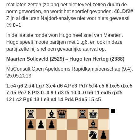
mat laten zetten (zolang het niet teveel zetten duurt) de
norm geworden, en wordt het sportief gevonden.
46..Df2#
Zijn al die uren Najdorf-analyse niet voor niets geweest!
😉
0–1
In de laatste ronde won Hugo heel snel van Maarten.
Hugo speelt mooie partijen met 1..g6, en ook in deze
partij zette hij snel een gevaarlijke aanval op.
Maarten Solleveld (2529) – Hugo ten Hertog (2388)
MuConsult Open Apeldoorns Rapidkampioenschap (9.4),
25.05.2013
1.c4 g6 2.d4 Lg7 3.e4 d6 4.Pc3 Pd7 5.f4 e5 6.fxe5 dxe5
7.d5 Pe7 8.Pf3 0–0 9.Ld3 f5 10.0–0 h6 11.exf5 gxf5
12.Lc2 Pg6 13.Le3 e4 14.Pd4 Pde5 15.c5