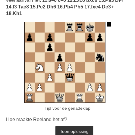
veel aanval hier.
11.0–0 0–0 12.Lxc6 bxc6 13.Pa3 Df4
14.f3 Tae8 15.Pc2 Dh6 16.Pb4 Ph5 17.fxe4 De3+
18.Kh1
Tijd voor de genadeklap
Hoe maakte Roeland het af?