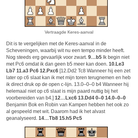
Vertraagde Keres-aanval
Dit is te vergelijken met de Keres-aanval in de
Scheveningen, waarbij wit nu een tempo minder heeft.
Nog steeds erg gevaarlijk voor zwart.
9…b5
Ik begin niet
met Pc6 omdat ik dan geen b5 meer kan doen.
10.Le3
Lb7 11.a3 Pc6 12.Pxc6
[12.Dd2 Tc8 Wanneer hij een zet
later op c6 slaat kan ik met mijn toren terugnemen en heb
ik direct druk op de open c-lijn. 13.0–0–0 b4 Wanneer hij
helemaal niet op c6 slaat is mijn paard nuttig bij het
voorbereiden van b4.]
12…Lxc6 13.Dd4 0–0 14.0–0–0
Benjamin Bok en Robin van Kampen hebben het ook zo
al gespeeld met wit. Daarom had ik het alvast
geanalyseerd.
14…Tb8 15.h5 Pc5