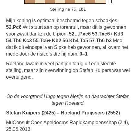
Stelling na 75..Lb1
Mijn koning is optimaal beschermd tegen schaakjes.
52.Pc6
Wit stuurt aan op torenruil, maar dit is gewonnen
voor zwart dankzij de b-pion.
52…Pxc6 53.Txc6+ Kd3
54.Tb6 Kc3 55.Tc6+ Kb2 56.Kh4 Ta5 57.Tb6 b3
Mooi
dat ik dit eindspel van Sipke heb gewonnen, al kwam het
mede door de risico’s die hij nam.
0–1
Roeland kwam in veel partijen terug uit een slechte
stelling, maar zijn overwinning op Stefan Kuipers was wel
overtuigend.
Op de voorgrond Hugo tegen Merijn en daarachter Stefan
tegen Roeland.
Stefan Kuipers (2425) – Roeland Pruijssers (2552)
MuConsult Open Apeldoorns Rapidkampioenschap (2.4),
25.05.2013