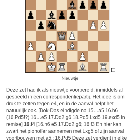
Nieuwtje
Deze zet had ik als nieuwtje voorbereid, inmiddels al
gespeeld in een correspondentiepartij. Het idee is om
druk te zetten tegen e4, en in de aanval helpt het
natuurlijk ook. [Bok-Das eindigde na 15…a5 16.h6
(16.Pd5!?) 16…e5 17.Dd2 g6 18.Pd5 Lxd5 19.exd5 in
remise]
16.f4
[16.h6 e5 17.Dd2 g6; 16.f3 En hier kan
zwart het pionoffer aannemen met Lxg5 of zijn aanval
voortbouwen met a5.; 16.Pd5 Deze zet verdient in elke