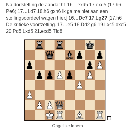
Najdorfstelling de aandacht. 16…exd5 17.exd5 (17.h6
Pe6) 17…Ld7 18.h6 gxh6 Ik ga me niet aan een
stellingsoordeel wagen hier.]
16…Dc7 17.Lg2?
[17.h6
De kritieke voortzetting. 17…e5 18.Dd2 g6 19.Lxc5 dxc5
20.Pd5 Lxd5 21.exd5 Tfd8
Ongelijke lopers