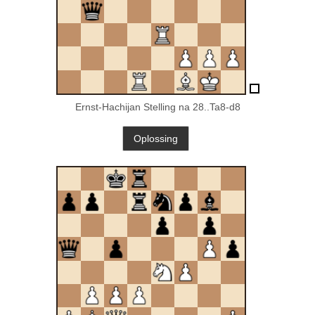
Ernst-Hachijan Stelling na 28..Ta8-d8