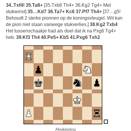
34..Txf4! 35.Ta8+
[35.Txb6 Th4+ 36.Kg2 Tg4+ Met
stukwinst]
35…Kd7 36.Ta7+ Kc6 37.Pf7 Th4+
[37…g5!
Behoudt 2 sterke pionnen op de koningsvleugel. Wit kan
de pion niet slaan vanwege stukverlies.]
38.Kg2 Txb4
Het tussenschaakje had als doel dat ik na Pxg6 Tg4+
heb.
39.Kf3 Th4 40.Pe5+ Kb5 41.Pxg6 Txh2
Afwikkeling