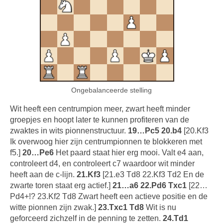
Ongebalanceerde stelling
Wit heeft een centrumpion meer, zwart heeft minder
groepjes en hoopt later te kunnen profiteren van de
zwaktes in wits pionnenstructuur.
19…Pc5 20.b4
[20.Kf3
Ik overwoog hier zijn centrumpionnen te blokkeren met
f5.]
20…Pe6
Het paard staat hier erg mooi. Valt e4 aan,
controleert d4, en controleert c7 waardoor wit minder
heeft aan de c-lijn.
21.Kf3
[21.e3 Td8 22.Kf3 Td2 En de
zwarte toren staat erg actief.]
21…a6 22.Pd6 Txc1
[22…
Pd4+!? 23.Kf2 Td8 Zwart heeft een actieve positie en de
witte pionnen zijn zwak.]
23.Txc1 Td8
Wit is nu
geforceerd zichzelf in de penning te zetten.
24.Td1