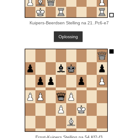
Kuipers-Beerdsen Stelling na 21..Pc6-e7
Ernst-Kuipers Stelling na 54.Kf2-f3