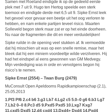
Samen met Roeland eindigde ik op de gedeeld eerste
plek met 7 uit 9. Hugo ten Hertog speelde een sterk
toernooi en eindigde derde met 6,5 uit 9. Sipke Ernst leek
het gevoel voor gevaar een beetje uit het oog verloren te
hebben, en nam enkele partijen teveel risico. Maarten
Solleveld begon sterk maar zat er op het einde doorheen.
Nu naar de fragmenten die dit en meer verduidelijken!
Sipke ruilde in de opening veel stukken af. Ik vermoedde
dat hij misschien uit was op een snelle remise, maar het
bleek dat hij een miniem voordeeltje wilde verzilveren. Hij
had het eindspel al eens gewonnen van GM Medvegy.
Mijn verdediging was in orde en vervolgens begon hij
risico’s te nemen.
Sipke Ernst (2554) – Twan Burg (2479)
MuConsult Open Apeldoorns Rapidkampioenschap (2.1),
25.05.2013
1.Pf3 Pf6 2.c4 b6 3.g3 Lb7 4.Lg2 c5 5.0–0 g6 6.b3 Lg7
7.Lb2 0–0 8.Pc3 d5 9.Pxd5 Pxd5 10.Lxg7 Kxg7
11.cxd5 Dxd5 12.d4 cxd4 13.Dxd4+ Dxd4 14.Pxd4