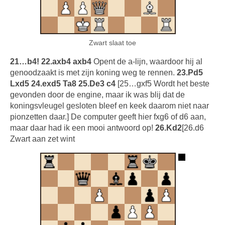
Zwart slaat toe
21…b4! 22.axb4 axb4
Opent de a-lijn, waardoor hij al
genoodzaakt is met zijn koning weg te rennen.
23.Pd5
Lxd5 24.exd5 Ta8 25.De3 c4
[25…gxf5 Wordt het beste
gevonden door de engine, maar ik was blij dat de
koningsvleugel gesloten bleef en keek daarom niet naar
pionzetten daar.] De computer geeft hier fxg6 of d6 aan,
maar daar had ik een mooi antwoord op!
26.Kd2
[26.d6
Zwart aan zet wint