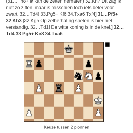
(31…Th8+ Ik kan de zetten herhalen) 32.Kh7 Dit zag ik
niet zo zitten, maar is misschien toch iets beter voor
zwart. 32…Td4! 33.Pg5+ Kf6 34.Txa6 Txf4]
31…Pf5+
32.Kh3
[32.Kg5 Op zetherhaling spelen is hier niet
verstandig. 32…Td1! De witte koning is in de knel.]
32…
Td4 33.Pg5+ Ke8 34.Txa6
Keuze tussen 2 pionnen