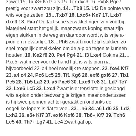
zowel 15. Txb8+ Kxf7 als 15. Tc7 dxc3 16. Pxh8 Pge7
prettig voor zwart zou zijn.
14…Tb8 15. Lf3
De pointe van
wits vorige zetten.
15…Txb7 16. Lxc6+ Ke7 17. Lxb7
dxe3 18. Pxa7
De tactische verwikkelingen zijn voorbij.
Materieel staat het gelijk, maar zwarts koning staat zijn
eigen stukken in de weg en daardoor wordt wits vrije a-
pion erg gevaarlijk.
18…Ph6
Zwart moet zijn stukken zo
snel mogelijk ontwikkelen om de a-pion tegen te kunnen
houden.
19. Ke2 f6 20. Pe4 Pg4 21. f3 Lxe4
Ook na 21…
Pxe5, wat meer voor de hand ligt, is wits pion na
bijvoorbeeld 22. a4 heel moeilijk te stoppen.
22. fxe4 Kf7
23. a4 c4 24. Pc6 Lc5 25. Tf1 Kg6 26. exf6 gxf6 27. Tb1
Pe5 28. Tb5 La3 29. a5 Pxc6 30. Lxc6 Tc8 31. Ld7 Tc7
32. Lxe6 Lc5 33. Lxc4
Zwart is er tenslotte in geslaagd
wits a-pion onder bedwang te krijgen, maar ondertussen
is hij twee pionnen achter geraakt en ondanks de
ongelijke lopers is dat te veel.
33…h6 34. a6 Ld6 35. Ld3
Lxh2 36. e5+ Kf7 37. exf6 Kxf6 38. Tb6+ Kf7 39. Txh6
Le5 40. Th7+ Lg7 41. Le4
Zwart gaf op.