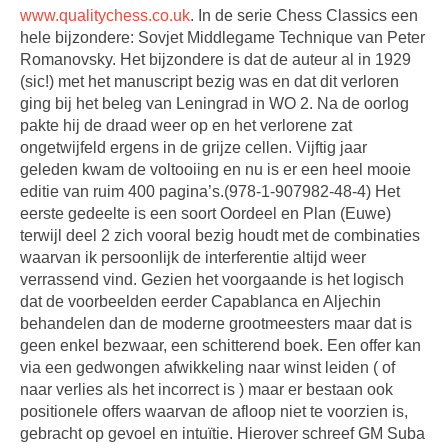
www.qualitychess.co.uk
. In de serie Chess Classics een
hele bijzondere: Sovjet Middlegame Technique van Peter
Romanovsky. Het bijzondere is dat de auteur al in 1929
(sic!) met het manuscript bezig was en dat dit verloren
ging bij het beleg van Leningrad in WO 2. Na de oorlog
pakte hij de draad weer op en het verlorene zat
ongetwijfeld ergens in de grijze cellen. Vijftig jaar
geleden kwam de voltooiing en nu is er een heel mooie
editie van ruim 400 pagina’s.(978-1-907982-48-4) Het
eerste gedeelte is een soort Oordeel en Plan (Euwe)
terwijl deel 2 zich vooral bezig houdt met de combinaties
waarvan ik persoonlijk de interferentie altijd weer
verrassend vind. Gezien het voorgaande is het logisch
dat de voorbeelden eerder Capablanca en Aljechin
behandelen dan de moderne grootmeesters maar dat is
geen enkel bezwaar, een schitterend boek. Een offer kan
via een gedwongen afwikkeling naar winst leiden ( of
naar verlies als het incorrect is ) maar er bestaan ook
positionele offers waarvan de afloop niet te voorzien is,
gebracht op gevoel en intuïtie. Hierover schreef GM Suba