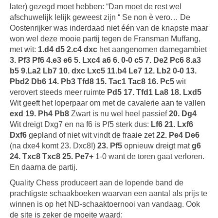
later) gezegd moet hebben: “Dan moet de rest wel
afschuwelijk lelijk geweest zijn “ Se non è vero… De
Oostenrijker was inderdaad niet één van de knapste maar
won wel deze mooie partij tegen de Fransman Muffang,
met wit:
1.d4 d5 2.c4 dxc
het aangenomen damegambiet
3. Pf3 Pf6 4.e3 e6 5. Lxc4 a6 6. 0-0 c5 7. De2 Pc6 8.a3
b5 9.La2 Lb7 10. dxc Lxc5 11.b4 Le7 12. Lb2 0-0 13.
Pbd2 Db6 14. Pb3 Tfd8 15. Tac1 Tac8 16. Pc5
wit
verovert steeds meer ruimte
Pd5 17. Tfd1 La8 18. Lxd5
Wit geeft het loperpaar om met de cavalerie aan te vallen
exd 19. Ph4 Pb8
Zwart is nu wel heel passief
20. Dg4
Wit dreigt Dxg7 en na f6 is Pf5 sterk dus:
Lf6 21. Lxf6
Dxf6
gepland of niet wit vindt de fraaie zet
22. Pe4 De6
(na dxe4 komt 23. Dxc8!)
23. Pf5
opnieuw dreigt mat
g6
24. Txc8 Txc8 25. Pe7+
1-0 want de toren gaat verloren.
En daarna de partij.
Quality Chess produceert aan de lopende band de
prachtigste schaakboeken waarvan een aantal als prijs te
winnen is op het ND-schaaktoernooi van vandaag. Ook
de site is zeker de moeite waard: