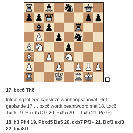
17. bxc6 Th6
Inleiding tot een kansloze wanhoopsaanval. Het
geplande 17 … bxc6 wordt beantwoord met 18. Lxc6!
Txc6 19. Pbxd5 Df7 20. Pxf5 (20 … Lxf5 21. Pe7+).
18. h3 Ph4 19. Pbxd5 De5 20. cxb7 Pf3+ 21. Dxf3 exf3
22. bxa8D