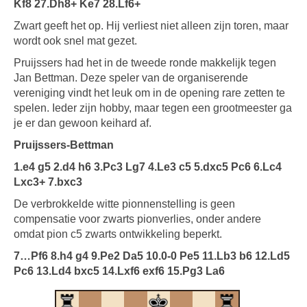
Kf8 27.Dh8+ Ke7 28.Lf6+
Zwart geeft het op. Hij verliest niet alleen zijn toren, maar
wordt ook snel mat gezet.
Pruijssers had het in de tweede ronde makkelijk tegen
Jan Bettman. Deze speler van de organiserende
vereniging vindt het leuk om in de opening rare zetten te
spelen. Ieder zijn hobby, maar tegen een grootmeester ga
je er dan gewoon keihard af.
Pruijssers-Bettman
1.e4 g5 2.d4 h6 3.Pc3 Lg7 4.Le3 c5 5.dxc5 Pc6 6.Lc4
Lxc3+ 7.bxc3
De verbrokkelde witte pionnenstelling is geen
compensatie voor zwarts pionverlies, onder andere
omdat pion c5 zwarts ontwikkeling beperkt.
7…Pf6 8.h4 g4 9.Pe2 Da5 10.0-0 Pe5 11.Lb3 b6 12.Ld5
Pc6 13.Ld4 bxc5 14.Lxf6 exf6 15.Pg3 La6