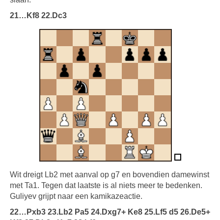
21…Kf8 22.Dc3
Wit dreigt Lb2 met aanval op g7 en bovendien damewinst
met Ta1. Tegen dat laatste is al niets meer te bedenken.
Guliyev grijpt naar een kamikazeactie.
22…Pxb3 23.Lb2 Pa5 24.Dxg7+ Ke8 25.Lf5 d5 26.De5+