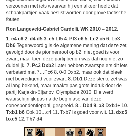
verzoenen met iets waarvan hij een afkeer heeft: dat
schaakpartijen vaak beslist worden door grove tactische
fouten.
Ron Langeveld-Gabriel Cardelli, WK 2010 – 2012.
1. e4 c6 2. d4 d5 3. e5 Lf5 4. Pf3 e6 5. Le2 c5 6. Le3
Db6
Tegenwoordig is de algemene mening dat deze zet,
gevolgd door de pionnenroof op b2, niet goed is voor
zwart, maar toen deze partij begon was dat nog niet zo
duidelijk.
7. Pc3 Dxb2
Later hebben zwartspelers dit iets
verbeterd met 7…Pc6 8. 0-0 Dxb2, maar ook dat bleek
niet bevredigend voor zwart.
8. Db1
Deze sterke zet was
al lang bekend, maar maakte pas grote indruk door de
partij Karjakin-Eljanov, Olympiade 2010. Die werd
waarschijnlijk pas na de beginfase van deze
correspondentiepartij gespeeld.
8…Db4 9. a3 Dxb1+ 10.
Txb1 b6
Ook 10…c4 11. Txb7 is goed voor wit.
11. dxc5
bxc5 12. Tb7 d4