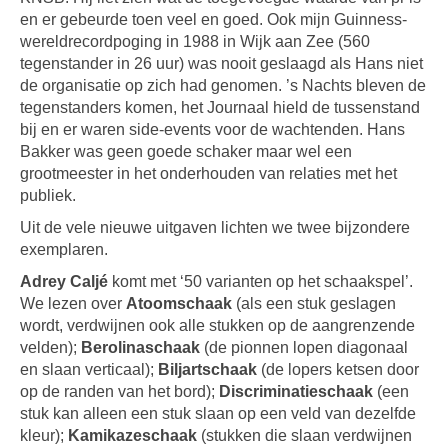
en er gebeurde toen veel en goed. Ook mijn Guinness-
wereldrecordpoging in 1988 in Wijk aan Zee (560
tegenstander in 26 uur) was nooit geslaagd als Hans niet
de organisatie op zich had genomen. ’s Nachts bleven de
tegenstanders komen, het Journaal hield de tussenstand
bij en er waren side-events voor de wachtenden. Hans
Bakker was geen goede schaker maar wel een
grootmeester in het onderhouden van relaties met het
publiek.
Uit de vele nieuwe uitgaven lichten we twee bijzondere
exemplaren.
Adrey Caljé
komt met ‘50 varianten op het schaakspel’.
We lezen over
Atoomschaak
(als een stuk geslagen
wordt, verdwijnen ook alle stukken op de aangrenzende
velden);
Berolinaschaak
(de pionnen lopen diagonaal
en slaan verticaal);
Biljartschaak
(de lopers ketsen door
op de randen van het bord);
Discriminatieschaak
(een
stuk kan alleen een stuk slaan op een veld van dezelfde
kleur);
Kamikazeschaak
(stukken die slaan verdwijnen