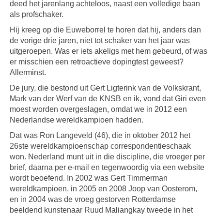
deed het jarenlang achteloos, naast een volledige baan
als profschaker.
Hij kreeg op die Euweborrel te horen dat hij, anders dan
de vorige drie jaren, niet tot schaker van het jaar was
uitgeroepen. Was er iets akeligs met hem gebeurd, of was
er misschien een retroactieve dopingtest geweest?
Allerminst.
De jury, die bestond uit Gert Ligterink van de Volkskrant,
Mark van der Werf van de KNSB en ik, vond dat Giri even
moest worden overgeslagen, omdat we in 2012 een
Nederlandse wereldkampioen hadden.
Dat was Ron Langeveld (46), die in oktober 2012 het
26ste wereldkampioenschap correspondentieschaak
won. Nederland munt uit in die discipline, die vroeger per
brief, daarna per e-mail en tegenwoordig via een website
wordt beoefend. In 2002 was Gert Timmerman
wereldkampioen, in 2005 en 2008 Joop van Oosterom,
en in 2004 was de vroeg gestorven Rotterdamse
beeldend kunstenaar Ruud Maliangkay tweede in het