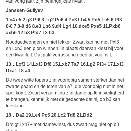
van vorig jaar, zijn belangrijkste rivaal.
Janssen-Guliyev
1.c4 e5 2.g3 Pf6 3.Lg2 Pc6 4.Pc3 Lb4 5.Pd5 Lc5 6.Pf3
0-0 7.0-0 d6 8.e3 Lb6 9.d4 Lg4 10.dxe5 Pxe5 11.Pxb6
axb6 12.b3 Pfd7 13.h3
Noodgedwongen en niet lekker. Zwart kan nu met Pxf3
en Lxh3 een pion winnen. In plaats daarvan kiest hij voor
een kwaliteit. Dat pakt verrassend goed uit voor wit.
13…Lxf3 14.Lxf3 Df6 15.Lxb7 Ta7 16.Lg2 Pf3+ 17.Lxf3
Dxa1 18.a4
De twee witte lopers zijn voorlopig samen sterker dan het
zwarte paard en de toren van a7, die voorlopig niet in het
spel komt. Zwart verzuimt nu zijn dame op f6 in veiligheid
te brengen, kennelijk met de gedachte dat hij op b3 kan
toeslaan.
18…Da2 19.Le4 Pc5 20.Lc2 Td8 21.Dd2
Dreigt Lxh7+ met damewinst, dus zwart mag niet op b3
slaan.