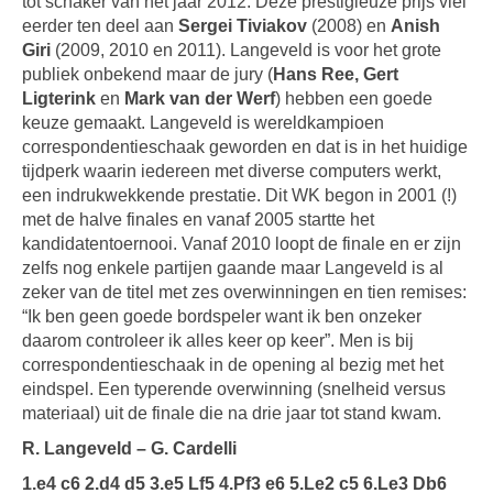
tot schaker van het jaar 2012. Deze prestigieuze prijs viel
eerder ten deel aan
Sergei Tiviakov
(2008) en
Anish
Giri
(2009, 2010 en 2011). Langeveld is voor het grote
publiek onbekend maar de jury (
Hans Ree, Gert
Ligterink
en
Mark van der Werf
) hebben een goede
keuze gemaakt. Langeveld is wereldkampioen
correspondentieschaak geworden en dat is in het huidige
tijdperk waarin iedereen met diverse computers werkt,
een indrukwekkende prestatie. Dit WK begon in 2001 (!)
met de halve finales en vanaf 2005 startte het
kandidatentoernooi. Vanaf 2010 loopt de finale en er zijn
zelfs nog enkele partijen gaande maar Langeveld is al
zeker van de titel met zes overwinningen en tien remises:
“Ik ben geen goede bordspeler want ik ben onzeker
daarom controleer ik alles keer op keer”. Men is bij
correspondentieschaak in de opening al bezig met het
eindspel. Een typerende overwinning (snelheid versus
materiaal) uit de finale die na drie jaar tot stand kwam.
R. Langeveld – G. Cardelli
1.e4 c6 2.d4 d5 3.e5 Lf5 4.Pf3 e6 5.Le2 c5 6.Le3 Db6