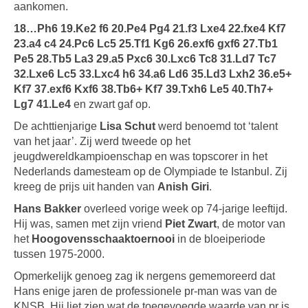
aankomen.
18…Ph6 19.Ke2 f6 20.Pe4 Pg4 21.f3 Lxe4 22.fxe4 Kf7
23.a4 c4 24.Pc6 Lc5 25.Tf1 Kg6 26.exf6 gxf6 27.Tb1
Pe5 28.Tb5 La3 29.a5 Pxc6 30.Lxc6 Tc8 31.Ld7 Tc7
32.Lxe6 Lc5 33.Lxc4 h6 34.a6 Ld6 35.Ld3 Lxh2 36.e5+
Kf7 37.exf6 Kxf6 38.Tb6+ Kf7 39.Txh6 Le5 40.Th7+
Lg7 41.Le4
en zwart gaf op.
De achttienjarige
Lisa Schut
werd benoemd tot ‘talent
van het jaar’. Zij werd tweede op het
jeugdwereldkampioenschap en was topscorer in het
Nederlands damesteam op de Olympiade te Istanbul. Zij
kreeg de prijs uit handen van
Anish Giri
.
Hans Bakker
overleed vorige week op 74-jarige leeftijd.
Hij was, samen met zijn vriend
Piet Zwart
, de motor van
het
Hoogovensschaaktoernooi
in de bloeiperiode
tussen 1975-2000.
Opmerkelijk genoeg zag ik nergens gememoreerd dat
Hans enige jaren de professionele pr-man was van de
KNSB. Hij liet zien wat de toegevoegde waarde van pr is