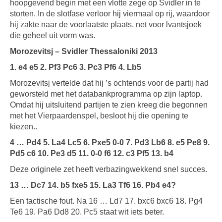
hoopgevend begin met een vlotte zege op Svidler in te
storten. In de slotfase verloor hij viermaal op rij, waardoor
hij zakte naar de voorlaatste plaats, net voor lvantsjoek
die geheel uit vorm was.
Morozevitsj – Svidler Thessaloniki 2013
1. e4 e5 2. Pf3 Pc6 3. Pc3 Pf6 4. Lb5
Morozevitsj vertelde dat hij ’s ochtends voor de partij had
geworsteld met het databankprogramma op zijn laptop.
Omdat hij uitsluitend partijen te zien kreeg die begonnen
met het Vierpaardenspel, besloot hij die opening te
kiezen..
4 … Pd4 5. La4 Lc5 6. Pxe5 0-0 7. Pd3 Lb6 8. e5 Pe8 9.
Pd5 c6 10. Pe3 d5 11. 0-0 f6 12. c3 Pf5 13. b4
Deze originele zet heeft verbazingwekkend snel succes.
13 … Dc7 14. b5 fxe5 15. La3 Tf6 16. Pb4 e4?
Een tactische fout. Na 16 … Ld7 17. bxc6 bxc6 18. Pg4
Te6 19. Pa6 Dd8 20. Pc5 staat wit iets beter.