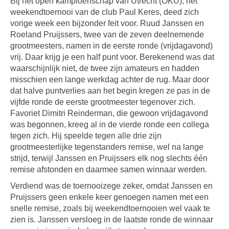
Bij het open kampioenschap van Utrecht (OKU), het
weekendtoernooi van de club Paul Keres, deed zich
vorige week een bijzonder feit voor. Ruud Janssen en
Roeland Pruijssers, twee van de zeven deelnemende
grootmeesters, namen in de eerste ronde (vrijdagavond)
vrij. Daar krijg je een half punt voor. Berekenend was dat
waarschijnlijk niet, de twee zijn amateurs en hadden
misschien een lange werkdag achter de rug. Maar door
dat halve puntverlies aan het begin kregen ze pas in de
vijfde ronde de eerste grootmeester tegenover zich.
Favoriet Dimitri Reinderman, die gewoon vrijdagavond
was begonnen, kreeg al in de vierde ronde een collega
tegen zich. Hij speelde tegen alle drie zijn
grootmeesterlijke tegenstanders remise, wel na lange
strijd, terwijl Janssen en Pruijssers elk nog slechts één
remise afstonden en daarmee samen winnaar werden.
Verdiend was de toernooizege zeker, omdat Janssen en
Pruijssers geen enkele keer genoegen namen met een
snelle remise, zoals bij weekendtoernooien wel vaak te
zien is. Janssen versloeg in de laatste ronde de winnaar