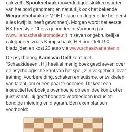
ook zelf);
Spookschaak
(onverdedigde stukken worden
van het bord genomen) en natuurlijk ook het bekende
Weggeefschaak
(je MOET slaan en degene die het eerst
alles kwijt is, heeft gewonnen). Morgen wordt het eerste
NK Freestyle Chess gehouden in Voorburg (zie
www.ilanzschaakpromotie.nl
) in zeven ongebruikelijke
categorieën zoals Krimpschaak. Het boek telt 190
bladzijden en kost 20 euro via
www.schaakvarianten.nl
De psycholoog
Karel van Delft
komt met
‘Schaakideeën’. Hij heeft al menig boek geschreven over
de psychologische kant van het spel, zijn vakgebied: over
training, voorbereiding, schaken en autisme, ontwikkelen
van talent, om er een paar te noemen. Dit keer een
instructief leerboekje over hoe je op een idee komt, of er
juist vanaf. Hij geeft honderd voorbeelden inclusief
bondige inleiding en diagram. Een exemplarisch
voorbeeld: