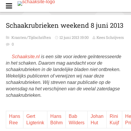
Schaakrubrieken weekend 8 juni 2013
Kranten/Tijdschriften
12 juni 2013 19:00
Kees Schrijvers
0
Schaaksite.nl
is een site voor iedere geïnteresseerde
in het schaken. Daarom mag aandacht voor de
schaakrubrieken in de landelijke bladen niet ontbreken.
Wekelijks publiceren of verwijzen wij naar deze
schaakrubrieken. Wij streven naar publicatie op de
woensdag na het verschijnen van de veelal zaterdagse
schaakrubrieken.
Hans
Gert
Hans
Bab
Johan
Rini
He
Ree
Ligterink
Böhm
Wilders
Hut
Kuijf
Pr