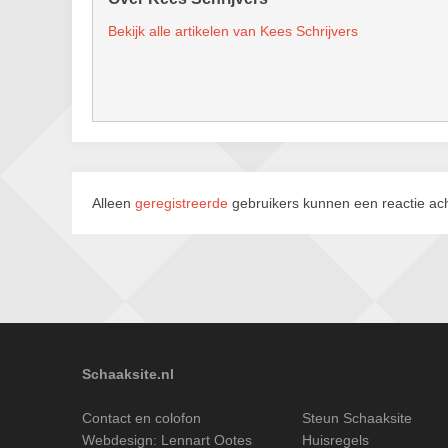
Bekijk alle artikelen van Kees Schrijvers
Alleen
geregistreerde
gebruikers kunnen een reactie ach
Schaaksite.nl
Contact en colofon
Steun Schaaksite
Webdesign:
Lennart Ootes
Huisregels