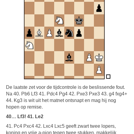
De laatste zet voor de tijdcontrole is de beslissende fout.
Na 40. Pb6 Lf3 41. Pdc4 Pg4 42. Pxe3 Pxe3 43. g4 fxg4+
44. Kg3 is wit uit het matnet ontsnapt en mag hij nog
hopen op remise.
40… Lf3! 41. Le2
41. Pc4 Pxc4 42. Lxc4 Lxc5 geeft zwart twee lopers,
koning en vrije a-pion tegen twee stukken, makkelijk