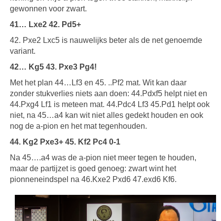
gewonnen voor zwart.
41… Lxe2 42. Pd5+
42. Pxe2 Lxc5 is nauwelijks beter als de net genoemde
variant.
42… Kg5 43. Pxe3 Pg4!
Met het plan 44…Lf3 en 45. ..Pf2 mat. Wit kan daar
zonder stukverlies niets aan doen: 44.Pdxf5 helpt niet en
44.Pxg4 Lf1 is meteen mat. 44.Pdc4 Lf3 45.Pd1 helpt ook
niet, na 45…a4 kan wit niet alles gedekt houden en ook
nog de a-pion en het mat tegenhouden.
44. Kg2 Pxe3+ 45. Kf2 Pc4 0-1
Na 45….a4 was de a-pion niet meer tegen te houden,
maar de partijzet is goed genoeg: zwart wint het
pionneneindspel na 46.Kxe2 Pxd6 47.exd6 Kf6.