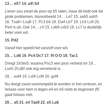
13… e5? 14. a4! b4
Liever zou zwart de pion op b5 laten, maar dit leidt ook tot
grote problemen, bijvoorbeeld 14… Le7 15. axb5 axb5
16. Txa8+ Lxa8 17. Pc3 b4 18. Da4 Lb7 19. Lh3 Lc8 20.
Pe4 is uit. Ook 14… c4 15. Lxb6 cxb3 16. Lc7 is duidelijk
beter voor wit.
15. Pd2
Vanaf hier speelt het vanzelf voor wit.
15… Ld6 16. Pc4 Dc7 17. f4 O-O 18. Tac1
Dreigt 19.fxe5: waarna Pxc5 een pion verliest en 19…
Lxe5 20.d6! ook erg vervelend is.
18… exf4 19. Lxf4 Lxf4 20. gxf4
Nu dreigt zwart overrompeld te worden in het centrum, en
helaas voor hem is tegen e4 en e5 niets te beginnen (f5
gaat helaas niet.
20… a5 21. e4 Tae8 22. e5 La6