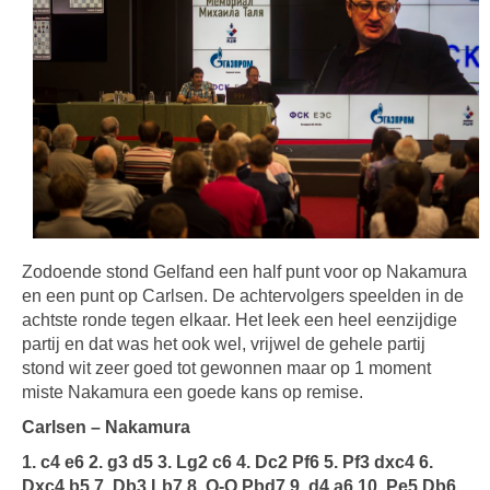
Zodoende stond Gelfand een half punt voor op Nakamura
en een punt op Carlsen. De achtervolgers speelden in de
achtste ronde tegen elkaar. Het leek een heel eenzijdige
partij en dat was het ook wel, vrijwel de gehele partij
stond wit zeer goed tot gewonnen maar op 1 moment
miste Nakamura een goede kans op remise.
Carlsen – Nakamura
1. c4 e6 2. g3 d5 3. Lg2 c6 4. Dc2 Pf6 5. Pf3 dxc4 6.
Dxc4 b5 7. Db3 Lb7 8. O-O Pbd7 9. d4 a6 10. Pe5 Db6