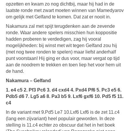
opzetten en kwam zo nog dichtbij, maar hij had in de
laatste ronde met zwart moeten winnen van Mamedyarov
om gelijk met Gelfand te komen. Dat zat er nooit in.
Nakamura zal met spijt terugdenken aan de zevende
ronde. Waar andere spelers misschien hun koppositie
hadden proberen te verdedigen, zag hij vooral
mogelijkheden: bij winst met wit tegen Gelfand zou hij
(met nog twee ronden te spelen) maar liefst anderhalf
punt voorstaan! Hij ging er dus voor, maar vergat op tijd
aan de noodrem te trekken en toen liep het voor hem uit
de hand.
Nakamura – Gelfand
1. e4 c5 2. Pf3 Pc6 3. d4 cxd4 4. Pxd4 Pf6 5. Pc3 e5 6.
Pdb5 d6 7. Lg5 a6 8. Pa3 b5 9. Lxf6 gxf6 10. Pd5 f5 11.
c4
In de variant met 9.Pd5 Le7 10.Lxf6 Lxf6 is de zet 11.c4
(lang een zijvariant) heel populair geworden. In deze
stelling is 11.c4 echter zo obscuur dat het in het boek