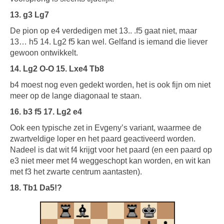
13. g3 Lg7
De pion op e4 verdedigen met 13.. .f5 gaat niet, maar
13… h5 14. Lg2 f5 kan wel. Gelfand is iemand die liever
gewoon ontwikkelt.
14. Lg2 O-O 15. Lxe4 Tb8
b4 moest nog even gedekt worden, het is ook fijn om niet
meer op de lange diagonaal te staan.
16. b3 f5 17. Lg2 e4
Ook een typische zet in Evgeny’s variant, waarmee de
zwartveldige loper en het paard geactiveerd worden.
Nadeel is dat wit f4 krijgt voor het paard (en een paard op
e3 niet meer met f4 weggeschopt kan worden, en wit kan
met f3 het zwarte centrum aantasten).
18. Tb1 Da5!?