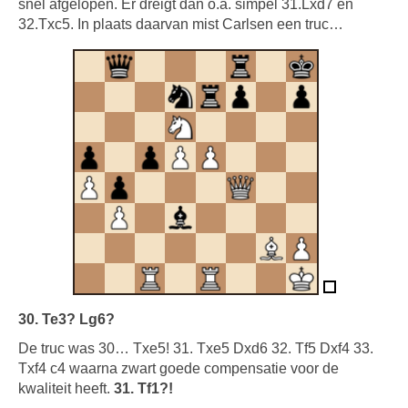
snel afgelopen. Er dreigt dan o.a. simpel 31.Lxd7 en
32.Txc5. In plaats daarvan mist Carlsen een truc…
30. Te3? Lg6?
De truc was 30… Txe5! 31. Txe5 Dxd6 32. Tf5 Dxf4 33.
Txf4 c4 waarna zwart goede compensatie voor de
kwaliteit heeft.
31. Tf1?!