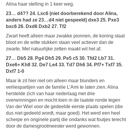
Alina haar stelling in 1 keer weg.
23… d4?? 24. Lxc6 (niet doorberekend door Alina,
anders had ze 23…d4 niet gespeeld) dxe3 25. Pxe3
bxc6 26. Dxd6 Dxb2 27. Tf2
Zwart heeft alleen maar zwakke pionnen, de koning staat
bloot en de witte stukken staan veel actiever dan de
zwarte. Met natuurlijke zetten maakt wit het af.
27… Db5 28. Pg4 Dh5 29. Pe5 c5 30. Tfd2 Lb7 31.
Dxe6+ Kh8 32. De7 Le4 33. Td7 Dh6 34. Pf7+ Txf7 35.
Dxf7 1-0
Maar ik zit hier niet om alleen maar blunders en
verliespartijen van de familie L’Ami te laten zien. Alina
herstelde zich van haar nederlaag met drie
overwinningen en mocht toen in de laatste ronde tegen
Van der Wiel voor de gedeelde eerste plaats spelen (die
dus niet gedeeld wordt, maar goed). Het werd een heel
scherpe en originele partij die ondanks wat foutjes terecht
door de damesgrootmeester werd gewonnen.