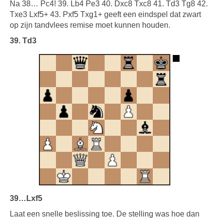
Na 38… Pc4! 39. Lb4 Pe3 40. Dxc8 Txc8 41. Td3 Tg8 42.
Txe3 Lxf5+ 43. Pxf5 Txg1+ geeft een eindspel dat zwart
op zijn tandvlees remise moet kunnen houden.
39. Td3
39…Lxf5
Laat een snelle beslissing toe. De stelling was hoe dan