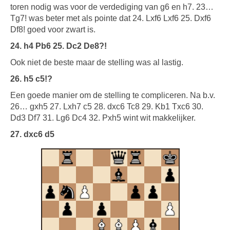
toren nodig was voor de verdediging van g6 en h7. 23…
Tg7! was beter met als pointe dat 24. Lxf6 Lxf6 25. Dxf6
Df8! goed voor zwart is.
24. h4 Pb6 25. Dc2 De8?!
Ook niet de beste maar de stelling was al lastig.
26. h5 c5!?
Een goede manier om de stelling te compliceren. Na b.v.
26… gxh5 27. Lxh7 c5 28. dxc6 Tc8 29. Kb1 Txc6 30.
Dd3 Df7 31. Lg6 Dc4 32. Pxh5 wint wit makkelijker.
27. dxc6 d5