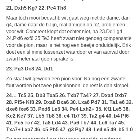
21. Dxh5 Kg7 22. Pe4 Th8
Maar toch mooi bedacht: wit gaat weg met de dame, dan
g4, dame naar de h-lijn, mat dreigen op h2, problemen
voor wit. Concreet klopt dat echter niet, na 23.Dd1 g4
24.Pxf6 exf6 25.Te3 heeft zwart niet genoeg compensatie
voor de pion, maar is het nog een beetje onduidelijk. Erik
doet een slimme tussenzet waardoor er van aanval door
zwart helemaal geen sprake is.
23. Pg3 Dc8 24. Dd1
Zo staat wit gewoon een pion voor. Na nog een zwarte
fout worden het twee pluspionnen, de rest is dan simpel.
24… Tc5 25. Db3 Txa5 26. Txb7 Ta4? 27. Dxa4 Dxb7
28. Pf5+ Kf8 29. Dxa6 Dxa6 30. Lxa6 Pd7 31. Ta1 e6 32.
dxe6 fxe6 33. Pxd6 Le5 34. Pe4 Lxh2+ 35. Kf1 Le5 36.
Ke2 Ke7 37. Lb5 Tb8 38. c4 Tb7 39. Ta2 g4 40. b4 Pf6
41. Pc5 Tc7 42. Ta8 Ld4 43. Pa6 Tb7 44. Lc6 Ta7 45.
Txa7+ Lxa7 46. c5 Ph5 47. g3 Pg7 48. Le4 e5 49. b5 1-0