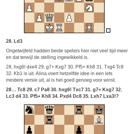
28. Ld3
Ongetwijfeld hadden beide spelers hier niet veel tijd meer
en dat terwijl de stelling ingewikkeld is.
28. hxg6! dxe4 29. g7+ Kxg7 30. Pf5+ Kh8 31. Txg4 Tc8
32. Kb1 is uit. Alina voert hetzelfde idee in een iets
mindere versie uit, al is het goed genoeg voor winst.
28… Tc8 29. c7 Pa8 30. hxg6! Txc7 31. g7+ Kxg7 32.
Lc3 d4 33. Pf5+ Kh8 34. Pxd4 Dc8 35. Lxh7 Lxa3!?