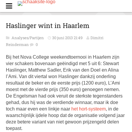
Haslinger wint in Haarlem
Analyses/Partijen
30 juni 2013 21:49
Dimitri
Reinderman
0
Bij het Nova College weekendtoernooi in Haarlem zijn
vier schakers bovenaan geëindigd met 5 uit 6: Stewart
Haslinger, Matthew Sadler, Erik van den Doel en Alina
l’Ami. Van dit viertal won Haslinger dankzij onderling
resultaat de beker en de eerste prijs (1200 euro), L’Ami
moest met de vierde prijs (350 euro) genoegen nemen.
De Engelsman had ook veruit de sterkste tegenstanders
gehad, dus hij was de verdiende winnaar, maar ik doe
toch maar even een linkje naar
het hort-systeem
, in de
waarschijnlijk ijdele hoop dat de organisatie volgend jaar
deze betere variant van niet gewoon prijzengeld delen
toepast.