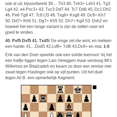
ook al uit, bijvoorbeeld 39… Th3 40. Txh3+ Lxh3 41. Tg3
Lg4 42. e4 Pxc3+ 43. Txc3 Dd7 44. Tc7 Dd6 45. Dc1 Dh2
46. Pe6 Tg8 47. Tc8 Lf3 48. Txg8+ Kxg8 49. Dc8+ Kh7
50. Dd7+ Kh6 51. Dg7+ Kh5 52. Dh7+ Kg4 53. Dxh2 en
hoewel het een lange variant is zijn de zetten voor wit
goed te vinden.
40. Pxf5 Dxf5 41. Txd5
! De enige zet die wint, en meteen
een harde: 41…Dxd5 42.Lxf6+ Txf6 43.Dc8+ en mat.
1-0
Erik van den Doel speelde ook een solide toernooi: hij liet
een halfje liggen tegen Lars Vereggen maar versloeg IM’s
Willemze en Bitalzadeh en kwam zo door een remise met
zwart tegen Haslinger ook op vijf punten. Uit het duel
tegen Ali B. een opmerkelijk fragment.