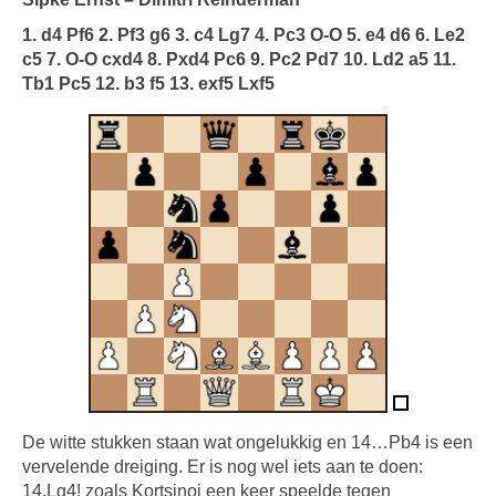
1. d4 Pf6 2. Pf3 g6 3. c4 Lg7 4. Pc3 O-O 5. e4 d6 6. Le2
c5 7. O-O cxd4 8. Pxd4 Pc6 9. Pc2 Pd7 10. Ld2 a5 11.
Tb1 Pc5 12. b3 f5 13. exf5 Lxf5
De witte stukken staan wat ongelukkig en 14…Pb4 is een
vervelende dreiging. Er is nog wel iets aan te doen:
14.Lg4! zoals Kortsjnoi een keer speelde tegen