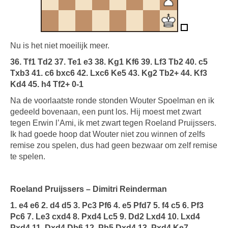
Nu is het niet moeilijk meer.
36. Tf1 Td2 37. Te1 e3 38. Kg1 Kf6 39. Lf3 Tb2 40. c5
Txb3 41. c6 bxc6 42. Lxc6 Ke5 43. Kg2 Tb2+ 44. Kf3
Kd4 45. h4 Tf2+ 0-1
Na de voorlaatste ronde stonden Wouter Spoelman en ik
gedeeld bovenaan, een punt los. Hij moest met zwart
tegen Erwin l’Ami, ik met zwart tegen Roeland Pruijssers.
Ik had goede hoop dat Wouter niet zou winnen of zelfs
remise zou spelen, dus had geen bezwaar om zelf remise
te spelen.
Roeland Pruijssers – Dimitri Reinderman
1. e4 e6 2. d4 d5 3. Pc3 Pf6 4. e5 Pfd7 5. f4 c5 6. Pf3
Pc6 7. Le3 cxd4 8. Pxd4 Lc5 9. Dd2 Lxd4 10. Lxd4
Pxd4 11. Dxd4 Db6 12. Pb5 Dxd4 13. Pxd4 Ke7