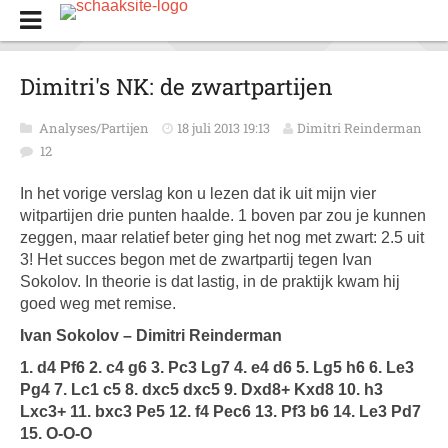
Dimitri's NK: de zwartpartijen
Analyses/Partijen
18 juli 2013 19:13
Dimitri Reinderman
12
In het vorige verslag kon u lezen dat ik uit mijn vier
witpartijen drie punten haalde. 1 boven par zou je kunnen
zeggen, maar relatief beter ging het nog met zwart: 2.5 uit
3! Het succes begon met de zwartpartij tegen Ivan
Sokolov. In theorie is dat lastig, in de praktijk kwam hij
goed weg met remise.
Ivan Sokolov – Dimitri Reinderman
1. d4 Pf6 2. c4 g6 3. Pc3 Lg7 4. e4 d6 5. Lg5 h6 6. Le3
Pg4 7. Lc1 c5 8. dxc5 dxc5 9. Dxd8+ Kxd8 10. h3
Lxc3+ 11. bxc3 Pe5 12. f4 Pec6 13. Pf3 b6 14. Le3 Pd7
15. O-O-O