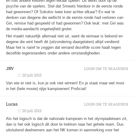
en met andere kleuren tegen elkaar spelen. Dit werkt door op de
psyche van de spelers. Stel dat Smeets hierdoor in de eerste ronde
had gewonnen? Of Sokolov twee keer achter elkaar? En wat te
denken van diegene die wellicht in de eerste ronde had verloren van
Giri, remise had gespeeld of had gewonnen? Ook leuk: met Giri was
de media-aandacht ongetwijfeld groter.
Het maakt natuurlijk allemaal niet uit, want de winnaar is bekend en
degene die wint heeft dit (uitzondering daargelaten) altijd verdiend.
Maar het is naïef te zeggen dat iemand dezelfde score haalt tegen
dezelfde tegenstanders onder andere omstandigheden.
JRV
LOGIN OM TE REAGEREN
20 juli 2013
Van wie er niet is, kun je ook niet winnen! En je staat maar wel mooi
in het (hele mooie) rijtje kampioenen! Proficiat!
Lucas
LOGIN OM TE REAGEREN
20 juli 2013
Als het logisch is dat de nationale kampioen in het olympiadeteam zit,
dan is het ook logisch dit door te trekken naar het gehele team. Dus:
uitsluitend deelnemers aan het NK komen in aanmerking voor het