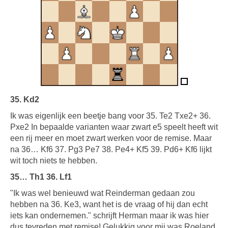
35. Kd2
Ik was eigenlijk een beetje bang voor 35. Te2 Txe2+ 36.
Pxe2 In bepaalde varianten waar zwart e5 speelt heeft wit
een rij meer en moet zwart werken voor de remise. Maar
na 36… Kf6 37. Pg3 Pe7 38. Pe4+ Kf5 39. Pd6+ Kf6 lijkt
wit toch niets te hebben.
35… Th1 36. Lf1
"Ik was wel benieuwd wat Reinderman gedaan zou
hebben na 36. Ke3, want het is de vraag of hij dan echt
iets kan ondernemen." schrijft Herman maar ik was hier
dus tevreden met remise! Gelukkig voor mij was Roeland