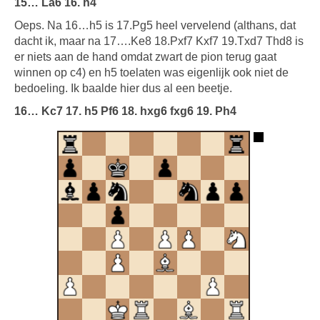
15… La6 16. h4
Oeps. Na 16…h5 is 17.Pg5 heel vervelend (althans, dat
dacht ik, maar na 17….Ke8 18.Pxf7 Kxf7 19.Txd7 Thd8 is
er niets aan de hand omdat zwart de pion terug gaat
winnen op c4) en h5 toelaten was eigenlijk ook niet de
bedoeling. Ik baalde hier dus al een beetje.
16… Kc7 17. h5 Pf6 18. hxg6 fxg6 19. Ph4