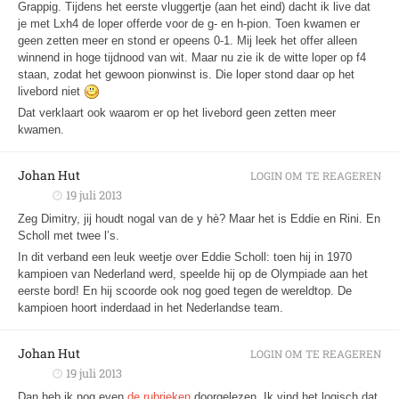
Grappig. Tijdens het eerste vluggertje (aan het eind) dacht ik live dat
je met Lxh4 de loper offerde voor de g- en h-pion. Toen kwamen er
geen zetten meer en stond er opeens 0-1. Mij leek het offer alleen
winnend in hoge tijdnood van wit. Maar nu zie ik de witte loper op f4
staan, zodat het gewoon pionwinst is. Die loper stond daar op het
livebord niet
Dat verklaart ook waarom er op het livebord geen zetten meer
kwamen.
Johan Hut
LOGIN OM TE REAGEREN
19 juli 2013
Zeg Dimitry, jij houdt nogal van de y hè? Maar het is Eddie en Rini. En
Scholl met twee l’s.
In dit verband een leuk weetje over Eddie Scholl: toen hij in 1970
kampioen van Nederland werd, speelde hij op de Olympiade aan het
eerste bord! En hij scoorde ook nog goed tegen de wereldtop. De
kampioen hoort inderdaad in het Nederlandse team.
Johan Hut
LOGIN OM TE REAGEREN
19 juli 2013
Dan heb ik nog even
de rubrieken
doorgelezen. Ik vind het logisch dat