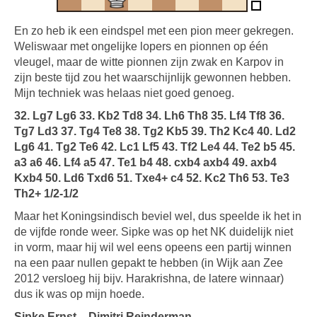
En zo heb ik een eindspel met een pion meer gekregen.
Weliswaar met ongelijke lopers en pionnen op één
vleugel, maar de witte pionnen zijn zwak en Karpov in
zijn beste tijd zou het waarschijnlijk gewonnen hebben.
Mijn techniek was helaas niet goed genoeg.
32. Lg7 Lg6 33. Kb2 Td8 34. Lh6 Th8 35. Lf4 Tf8 36.
Tg7 Ld3 37. Tg4 Te8 38. Tg2 Kb5 39. Th2 Kc4 40. Ld2
Lg6 41. Tg2 Te6 42. Lc1 Lf5 43. Tf2 Le4 44. Te2 b5 45.
a3 a6 46. Lf4 a5 47. Te1 b4 48. cxb4 axb4 49. axb4
Kxb4 50. Ld6 Txd6 51. Txe4+ c4 52. Kc2 Th6 53. Te3
Th2+ 1/2-1/2
Maar het Koningsindisch beviel wel, dus speelde ik het in
de vijfde ronde weer. Sipke was op het NK duidelijk niet
in vorm, maar hij wil wel eens opeens een partij winnen
na een paar nullen gepakt te hebben (in Wijk aan Zee
2012 versloeg hij bijv. Harakrishna, de latere winnaar)
dus ik was op mijn hoede.
Sipke Ernst – Dimitri Reinderman