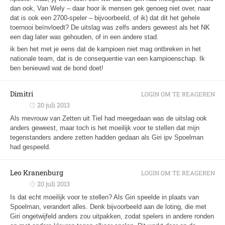
dan ook, Van Wely – daar hoor ik mensen gek genoeg niet over, naar
dat is ook een 2700-speler – bijvoorbeeld, of ik) dat dit het gehele
toernooi beïnvloedt? De uitslag was zelfs anders geweest als het NK
een dag later was gehouden, of in een andere stad.
ik ben het met je eens dat de kampioen niet mag ontbreken in het
nationale team, dat is de consequentie van een kampioenschap. Ik
ben benieuwd wat de bond doet!
Dimitri
LOGIN OM TE REAGEREN
20 juli 2013
Als mevrouw van Zetten uit Tiel had meegedaan was de uitslag ook
anders geweest, maar toch is het moeilijk voor te stellen dat mijn
tegenstanders andere zetten hadden gedaan als Giri ipv Spoelman
had gespeeld.
Leo Kranenburg
LOGIN OM TE REAGEREN
20 juli 2013
Is dat echt moeilijk voor te stellen? Als Giri speelde in plaats van
Spoelman, verandert alles. Denk bijvoorbeeld aan de loting, die met
Giri ongetwijfeld anders zou uitpakken, zodat spelers in andere ronden