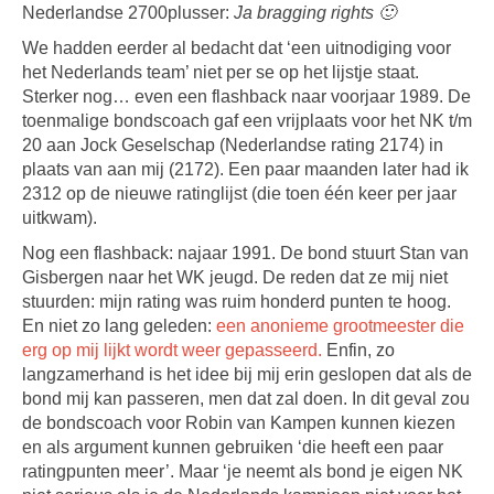
Nederlandse 2700plusser:
Ja bragging rights 🙂
We hadden eerder al bedacht dat ‘een uitnodiging voor
het Nederlands team’ niet per se op het lijstje staat.
Sterker nog… even een flashback naar voorjaar 1989. De
toenmalige bondscoach gaf een vrijplaats voor het NK t/m
20 aan Jock Geselschap (Nederlandse rating 2174) in
plaats van aan mij (2172). Een paar maanden later had ik
2312 op de nieuwe ratinglijst (die toen één keer per jaar
uitkwam).
Nog een flashback: najaar 1991. De bond stuurt Stan van
Gisbergen naar het WK jeugd. De reden dat ze mij niet
stuurden: mijn rating was ruim honderd punten te hoog.
En niet zo lang geleden:
een anonieme grootmeester die
erg op mij lijkt wordt weer gepasseerd.
Enfin, zo
langzamerhand is het idee bij mij erin geslopen dat als de
bond mij kan passeren, men dat zal doen. In dit geval zou
de bondscoach voor Robin van Kampen kunnen kiezen
en als argument kunnen gebruiken ‘die heeft een paar
ratingpunten meer’. Maar ‘je neemt als bond je eigen NK