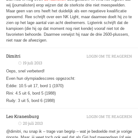
wij (journalisten) erop wijzen dat de sterkste drie niet meespeelden.
Maar geen van ons heeft het duidelijk als een negatieve kwalificatie
genoemd. Ree schrijft over een NK Light, maar daarmee doelt hij zo te
zien op het lage aantal van acht deelnemers. Ligterink schrijft dat de
kampioen (die hij op dat moment nog niet kende) vooraf niet tot de
favorieten behoorde. Daarmee verwijst hij naar de drie 2600-plussers,
niet naar de afwezigen.
Dimitri
LOGIN OM TE REAGEREN
19 juli 2013
Oeps, snel verbeterd!
Even hun olympiadescores opgezocht:
Eddie: 10.5 uit 17, bord 1 (1970)
Rini: 4.5 uit 6, bord 5 (1988)
Rudy: 3 uit 5, bord 6 (1988)
Leo Kranenburg
LOGIN OM TE REAGEREN
20 juli 2013
@dimitri, nu snap ik – trage van begrip – wat je bedoelde met je vorige
riposte. Maar, jij weet toch ook wel dat als Giri had meegedaan (of wie