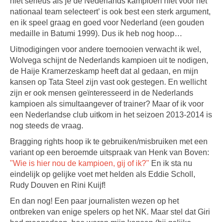
niet serieus als je de Nederlands kampioen niet voor het
nationaal team selecteert’ is ook best een sterk argument,
en ik speel graag en goed voor Nederland (een gouden
medaille in Batumi 1999). Dus ik heb nog hoop…
Uitnodigingen voor andere toernooien verwacht ik wel,
Wolvega schijnt de Nederlands kampioen uit te nodigen,
de Haije Kramerzeskamp heeft dat al gedaan, en mijn
kansen op Tata Steel zijn vast ook gestegen. En wellicht
zijn er ook mensen geïnteresseerd in de Nederlands
kampioen als simultaangever of trainer? Maar of ik voor
een Nederlandse club uitkom in het seizoen 2013-2014 is
nog steeds de vraag.
Bragging rights hoop ik te gebruiken/misbruiken met een
variant op een beroemde uitspraak van Henk van Boven:
"Wie is hier nou de kampioen, gij of ik?"
En ik sta nu
eindelijk op gelijke voet met helden als Eddie Scholl,
Rudy Douven en Rini Kuijf!
En dan nog! Een paar journalisten wezen op het
ontbreken van enige spelers op het NK. Maar stel dat Giri