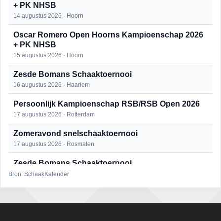
+ PK NHSB
14 augustus 2026 · Hoorn
Oscar Romero Open Hoorns Kampioenschap 2026
+ PK NHSB
15 augustus 2026 · Hoorn
Zesde Bomans Schaaktoernooi
16 augustus 2026 · Haarlem
Persoonlijk Kampioenschap RSB/RSB Open 2026
17 augustus 2026 · Rotterdam
Zomeravond snelschaaktoernooi
17 augustus 2026 · Rosmalen
Zesde Bomans Schaaktoernooi
17 augustus 2026 · Haarlem
Bron: SchaakKalender
Zomeravond snelschaaktoernooi
18 augustus 2026 · Rosmalen