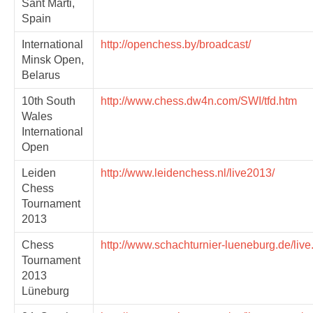
Sant Marti,
Spain
International
http://openchess.by/broadcast/
Minsk Open,
Belarus
10th South
http://www.chess.dw4n.com/SWI/tfd.htm
Wales
International
Open
Leiden
http://www.leidenchess.nl/live2013/
Chess
Tournament
2013
Chess
http://www.schachturnier-lueneburg.de/live
Tournament
2013
Lüneburg