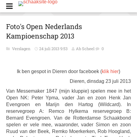
Foto's Open Nederlands
Kampioenschap 2013
Verslagen
24 juli 2013 9:53
Ab Scheel
0
Ik ben gespot in Dieren door faceboek (
klik hier
)
Dieren, dinsdag 23 juli 2013
Van Messemaker 1847 (mijn kluppie) spelen mee in het
Open NK: Peter Ypma, vader Jan en zoon Henk Jan
Evengroen en Marijn den Hartog (Wildcard). In
reservegroep A: Remco Hylkema reservegroep B:
Bernard Evengroen. Van de Rotterdamse Schaakbond
spelen er vele mee, waaronder, vader Simon en zoon
Ruud van der Beek, Remko Moerkerken, Rob Hoogland,