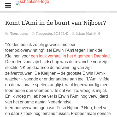
Komt L’Ami in de buurt van Nijboer?
Toernooien
7 augustus 2013 16:41
Johan Hut
0
“Zelden ben ik zo blij geweest met een
toernooioverwinning”, zei Erwin l’Ami tegen Henk de
Kleijnen voor
een leuk verhaal in het Algemeen Dagblad
.
De reden voor zijn blijdschap was de revanche voor zijn
slechte NK en daarmee de herwinning van zijn
zelfvertrouwen. De Kleijnen – de grootste Erwin l’Ami-
watcher – voegde er onder andere aan toe: “L’Ami, vijfde
op de nationale spelersranglijst, wint tegenwoordig meer
toernooien dan voorheen.” Is dat wel zo, vroeg ik mij af.
En ik vroeg mij af: hoe ver is Erwin l’Ami nog verwijderd
van het enorme aantal Nederlandse
toernooioverwinningen van Friso Nijboer? Nou, heel ver,
en daar zit ook nog iemand tussen. Probeer maar eens te