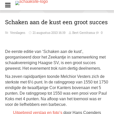
Schaken aan de kust een groot succes
Verslagen
21 augustus 2013 16:19
Bert Gerritsma
0
De eerste editie van ‘Schaken aan de kust’,
georganiseerd door het Zeekantje in samenwerking met
schaakvereniging Haagse SV, is een groot succes
geweest. Het evenement trok ruim dertig deelnemers.
Na zeven rapidpartijen toonde Melchior Vesters zich de
sterkste met 6½ punt. In de ratinggroep van 1550 tot 1750
eindigde de twaalfjarige Cor Kanters bovenaan met 5
punten. De ratinggroep tot 1550 was een prooi voor Paul
Koks met 4 punten. Na afloop van het toernooi was er
voor de liefhebbers een barbecue.
Uitgebreid verslag en foto’s
door Hans Coenders