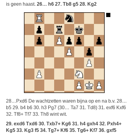
is geen haast.
26… h6 27. Tb8 g5 28. Kg2
28…Pxd6 De wachtzetten waren bijna op en na b.v. 28…
b5 29. b4 b6 30. h3 Pg7 (30… Ta7 31. Td8) 31. exf6 Kxf6
32. Tf8+ Tf7 33. Th8 wint wit.
29. exd6 Txd6 30. Txb7+ Kg6 31. h4 gxh4 32. Pxh4+
Kg5 33. Kg3 f5 34. Tg7+ Kf6 35. Tg6+ Kf7 36. gxf5