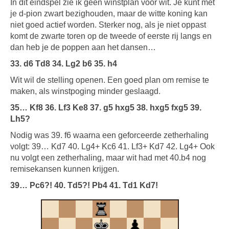
In dit eindspel zie ik geen winstplan voor wit. Je kunt met
je d-pion zwart bezighouden, maar de witte koning kan
niet goed actief worden. Sterker nog, als je niet oppast
komt de zwarte toren op de tweede of eerste rij langs en
dan heb je de poppen aan het dansen…
33. d6 Td8 34. Lg2 b6 35. h4
Wit wil de stelling openen. Een goed plan om remise te
maken, als winstpoging minder geslaagd.
35… Kf8 36. Lf3 Ke8 37. g5 hxg5 38. hxg5 fxg5 39.
Lh5?
Nodig was 39. f6 waarna een geforceerde zetherhaling
volgt: 39… Kd7 40. Lg4+ Kc6 41. Lf3+ Kd7 42. Lg4+ Ook
nu volgt een zetherhaling, maar wit had met 40.b4 nog
remisekansen kunnen krijgen.
39… Pc6?! 40. Td5?! Pb4 41. Td1 Kd7!