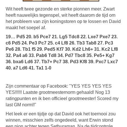
Wit heeft twee gezonde en sterke pionnen meer. Zwart
heeft nauwelijks tegenspel, wit heeft daarom de tijd om
het probleem van zijn koningstoren op te lossen en David
maakt het soepel af.
19… Pd5 20. b5 Pce7 21. Lg5 Tdc8 22. Lxe7 Pxe7 23.
c6 Pd5 24. Pe3 Pc7 25. c4 Lf8 26. Tb3 Tab8 27. Pc3
Pe6 28. Tb1 f5 29. Ped5 Kf7 30. Kd2 Lh6+ 31. Kc2 Lf8
32. Pa4 a6 33. Pab6 Td8 34. Pd7 Tbc8 35. Pe5+ Kg7
36. bxa6 Ld6 37. Tb7+ Pc7 38. Pd3 Kf8 39. Pxc7 Lxc7
40. a7 Ld6 41. Ta1 1-0
Zijn commentaar op Facebook: "YES YES YES YES
YES!!!!!! Laatste grootmeesternorm gehaald! Nog 13
ratingpunten en ik ben officieel grootmeester! Scored my
last GM norm!!"
Het leek er een tijdje op dat David ook het toernooi zou
winnen, misschien zelfs ongedeeld, want Erwin stond
een pion achter tegen Sethuraman. Na de tijdcontrole