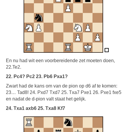
En nu had wit een voorbereidende zet moeten doen,
22.Te2.
22. Pc4? Pc2 23. Pb6 Pxa1?
Zwart had de kans om van de pion op d6 af te komen:
23… Tad8! 24. Pxd7 Txd7 25. Txa7 Pxe1 26. Pxe1 fxe5
en nadat de d-pion valt staat het gelijk.
24. Txa1 axb6 25. Txa8 Kf7