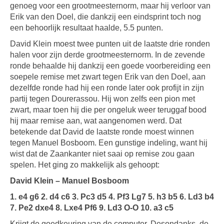
genoeg voor een grootmeesternorm, maar hij verloor van
Erik van den Doel, die dankzij een eindsprint toch nog
een behoorlijk resultaat haalde, 5.5 punten.
David Klein moest twee punten uit de laatste drie ronden
halen voor zijn derde grootmeesternorm. In de zevende
ronde behaalde hij dankzij een goede voorbereiding een
soepele remise met zwart tegen Erik van den Doel, aan
dezelfde ronde had hij een ronde later ook profijt in zijn
partij tegen Dourerassou. Hij won zelfs een pion met
zwart, maar toen hij die per ongeluk weer teruggaf bood
hij maar remise aan, wat aangenomen werd. Dat
betekende dat David de laatste ronde moest winnen
tegen Manuel Bosboom. Een gunstige indeling, want hij
wist dat de Zaankanter niet saai op remise zou gaan
spelen. Het ging zo makkelijk als gehoopt:
David Klein – Manuel Bosboom
1. e4 g6 2. d4 c6 3. Pc3 d5 4. Pf3 Lg7 5. h3 b5 6. Ld3 b4
7. Pe2 dxe4 8. Lxe4 Pf6 9. Ld3 O-O 10. a3 c5
Krijgt de goedkeuring van de computer. Desondanks, de