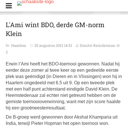
L'Ami wint BDO, derde GM-norm
Klein
Haarlem
25 augustus 2013 14:51
Dimitri Reinderman
2
Erwin l’Ami heeft het BDO-toernooi gewonnen. Nadat hij
eerder deze zomer al twee keer op een gedeelde eerste
plek was geëindigd (in Dieren en in Vlissingen) won hij in
Haarlem ongedeeld met 6.5 uit 9. Op een tweede plek
met een half punt achterstand eindigde David Klein. De
Heemstedenaar zal echter niet getreurd hebben om de
gemiste toernooioverwinning, want met zijn score haalde
hij een grootmeesterresultaat.
De B-groep werd gewonnen door Akshat Khamparia uit
India, terwijl Pieter Hopman het open toernooi won.