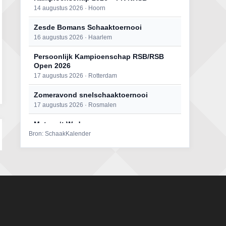
14 augustus 2026 · Hoorn
Zesde Bomans Schaaktoernooi
16 augustus 2026 · Haarlem
Persoonlijk Kampioenschap RSB/RSB
Open 2026
17 augustus 2026 · Rotterdam
Zomeravond snelschaaktoernooi
17 augustus 2026 · Rosmalen
Mat op ‘t Wad
Bron: SchaakKalender
22 augustus 2026 · Den Burg, Texel
Open 6e Senioren-50+ Zomer-
rapidschaaktoernooi
22 augustus 2026 · Udenhout, Gemeente Tilburg
Simultaan The Butcher
22 augustus 2026 · Utrecht
2e Utrechts kroegloperstoernooi