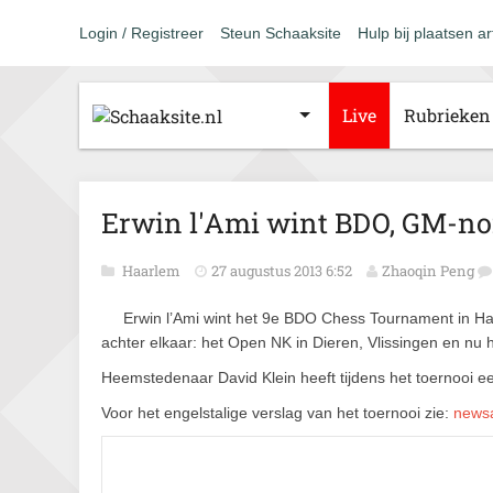
Login / Registreer
Steun Schaaksite
Hulp bij plaatsen ar
Live
Rubrieken
Erwin l'Ami wint BDO, GM-no
Haarlem
27 augustus 2013 6:52
Zhaoqin Peng
Erwin l’Ami wint het 9e BDO Chess Tournament in Haa
achter elkaar: het Open NK in Dieren, Vlissingen en nu
Heemstedenaar David Klein heeft tijdens het toernooi e
Voor het engelstalige verslag van het toernooi zie:
news