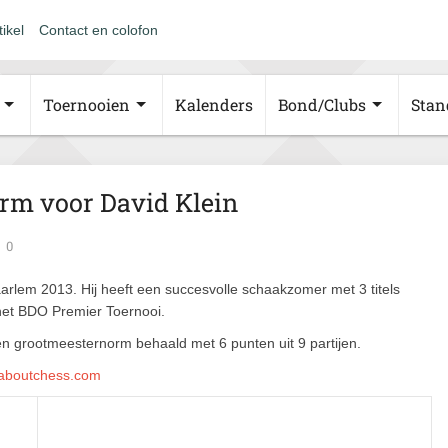
tikel
Contact en colofon
Toernooien
Kalenders
Bond/Clubs
Stan
rm voor David Klein
0
rlem 2013. Hij heeft een succesvolle schaakzomer met 3 titels
 het BDO Premier Toernooi.
en grootmeesternorm behaald met 6 punten uit 9 partijen.
aboutchess.com