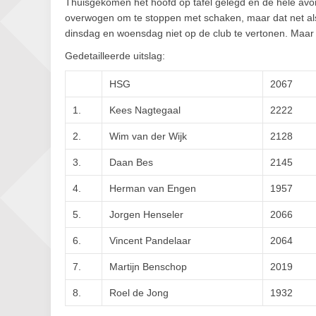
Thuisgekomen het hoofd op tafel gelegd en de hele avon
overwogen om te stoppen met schaken, maar dat net al
dinsdag en woensdag niet op de club te vertonen. Maar
Gedetailleerde uitslag:
HSG
2067
1.
Kees Nagtegaal
2222
2.
Wim van der Wijk
2128
3.
Daan Bes
2145
4.
Herman van Engen
1957
5.
Jorgen Henseler
2066
6.
Vincent Pandelaar
2064
7.
Martijn Benschop
2019
8.
Roel de Jong
1932