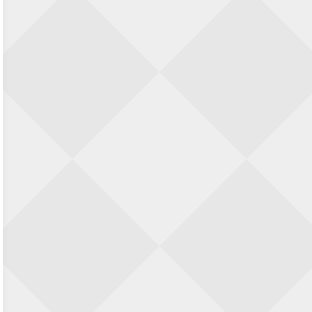
Nazomervierkampentoernooi 2026
28 augustus 2026 · Assen
KC Open
28 augustus 2026 · Haarlem
11e Goirles Weekend Kampioenschap
28 augustus 2026 · Goirle
Keisnel Schaaktoernooi
29 augustus 2026 · Amersfoort
Kroeg & Loper Leiden
30 augustus 2026 · Leiden
Open Schaakkampioenschap van
Arnhem
4 september 2026 · ARNHEM
Groninger stappenkampioenschap
5 september 2026 · Groningen