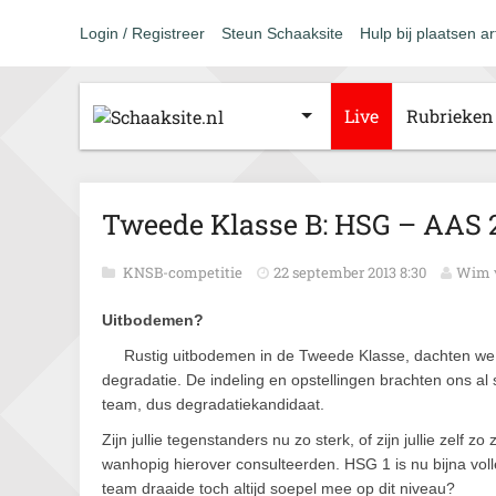
Login / Registreer
Steun Schaaksite
Hulp bij plaatsen ar
Live
Rubrieken
Tweede Klasse B: HSG – AAS
KNSB-competitie
22 september 2013 8:30
Wim v
Uitbodemen?
Rustig uitbodemen in de Tweede Klasse, dachten we
degradatie. De indeling en opstellingen brachten ons a
team, dus degradatiekandidaat.
Zijn jullie tegenstanders nu zo sterk, of zijn jullie ze
wanhopig hierover consulteerden. HSG 1 is nu bijna voll
team draaide toch altijd soepel mee op dit niveau?