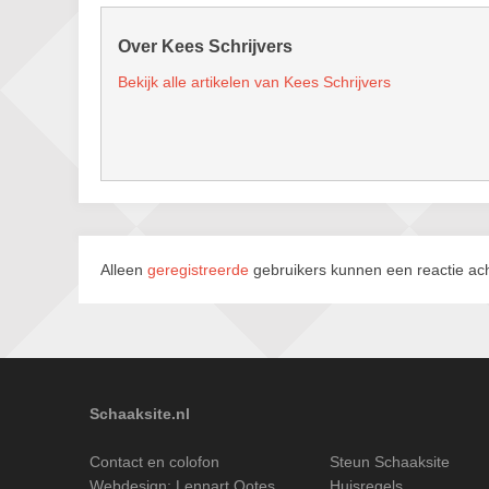
Over Kees Schrijvers
Bekijk alle artikelen van Kees Schrijvers
Alleen
geregistreerde
gebruikers kunnen een reactie ach
Schaaksite.nl
Contact en colofon
Steun Schaaksite
Webdesign:
Lennart Ootes
Huisregels