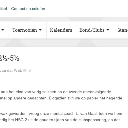
tikel
Contact en colofon
Toernooien
Kalenders
Bond/Clubs
Stan
 2½-5½
an der Wijk
0
 aan het eind van vorig seizoen na de tweede opeenvolgende
l snel op andere gedachten. Elogezien zijn we op papier het negende
lf zo zwak geworden, vroeg onze mental coach L. van Gaal, toen we hem
edig het HSG 2 uit de gouden tijden van de clubsponsoring, en dat