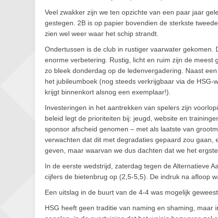
Veel zwakker zijn we ten opzichte van een paar jaar gel
gestegen. 2B is op papier bovendien de sterkste tweed
zien wel weer waar het schip strandt.
Ondertussen is de club in rustiger vaarwater gekomen. D
enorme verbetering. Rustig, licht en ruim zijn de meest 
zo bleek donderdag op de ledenvergadering. Naast ee
het jubileumboek (nog steeds verkrijgbaar via de HSG-w
krijgt binnenkort alsnog een exemplaar!).
Investeringen in het aantrekken van spelers zijn voorl
beleid legt de prioriteiten bij: jeugd, website en train
sponsor afscheid genomen – met als laatste van grootmee
verwachten dat dit met degradaties gepaard zou gaan, 
geven, maar waarvan we dus dachten dat we het ergst
In de eerste wedstrijd, zaterdag tegen de Alternatieve
cijfers de bietenbrug op (2,5-5,5). De indruk na afloop w
Een uitslag in de buurt van de 4-4 was mogelijk geweest
HSG heeft geen traditie van naming en shaming, maar in