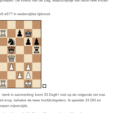
 oproepen. De Kneus van de Dag, waarschijnlijk van deze hele KNSB-
b5-e5?? in wederzijdse tijdnood.
 ‘sterk in aanmerking’ komt 33 Dxg6+ met op de volgende zet mat.
 hint erop, behalve de twee hoofdrolspelers. Ik speelde 33 Df3 en
grepen mijnerzijds.