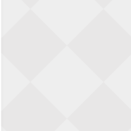
Zwolle Zuid Schaakt! Terrassentoernooi
voor duo’s
5 september 2026 · Zwolle
22e Hans Sandbrink Memorial
5 september 2026 · Utrecht
Open Kampioenschap Gouda 2026
5 september 2026 · Gouda