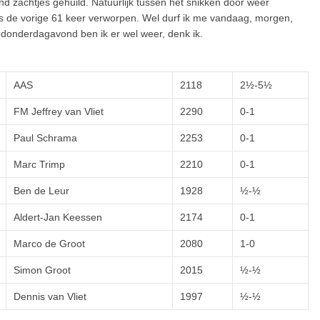
d zachtjes gehuild. Natuurlijk tussen het snikken door weer
s de vorige 61 keer verworpen. Wel durf ik me vandaag, morgen,
 donderdagavond ben ik er wel weer, denk ik.
AAS
2118
2½-5½
FM Jeffrey van Vliet
2290
0-1
Paul Schrama
2253
0-1
Marc Trimp
2210
0-1
Ben de Leur
1928
½-½
Aldert-Jan Keessen
2174
0-1
Marco de Groot
2080
1-0
Simon Groot
2015
½-½
Dennis van Vliet
1997
½-½