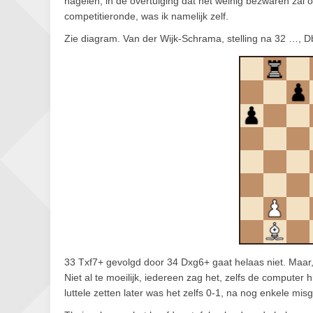
nagelen, in de overtuiging dat het weinig bezwaren zal
competitieronde, was ik namelijk zelf.
Zie diagram. Van der Wijk-Schrama, stelling na 32 …, D
33 Txf7+ gevolgd door 34 Dxg6+ gaat helaas niet. Maar,
Niet al te moeilijk, iedereen zag het, zelfs de computer
luttele zetten later was het zelfs 0-1, na nog enkele mis