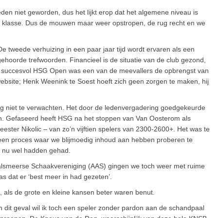
eden niet geworden, dus het lijkt erop dat het algemene niveau is
e klasse. Dus de mouwen maar weer opstropen, de rug recht en we
e tweede verhuizing in een paar jaar tijd wordt ervaren als een
gehoorde trefwoorden. Financieel is de situatie van de club gezond,
n succesvol HSG Open was een van de meevallers de opbrengst van
ebsite; Henk Weenink te Soest hoeft zich geen zorgen te maken, hij
opig niet te verwachten. Het door de ledenvergadering goedgekeurde
ingen. Gefaseerd heeft HSG na het stoppen van Van Oosterom als
ster Nikolic – van zo’n vijftien spelers van 2300-2600+. Het was te
een proces waar we blijmoedig inhoud aan hebben proberen te
e nu wel hadden gehad.
 Aalsmeerse Schaakvereniging (AAS) gingen we toch weer met ruime
as dat er ‘best meer in had gezeten’.
, als de grote en kleine kansen beter waren benut.
 dit geval wil ik toch een speler zonder pardon aan de schandpaal