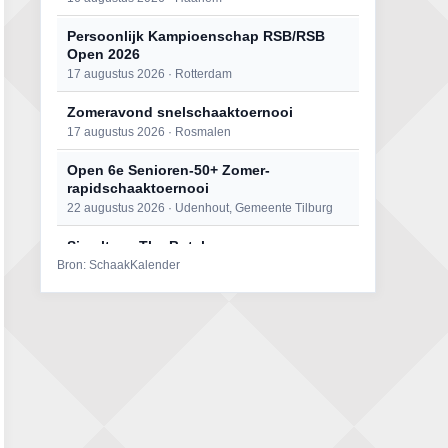
Persoonlijk Kampioenschap RSB/RSB
Open 2026
17 augustus 2026 · Rotterdam
Zomeravond snelschaaktoernooi
17 augustus 2026 · Rosmalen
Open 6e Senioren-50+ Zomer-
rapidschaaktoernooi
22 augustus 2026 · Udenhout, Gemeente Tilburg
Simultaan The Butcher
Bron: SchaakKalender
22 augustus 2026 · Utrecht
Mat op ‘t Wad
22 augustus 2026 · Den Burg, Texel
2e Utrechts kroegloperstoernooi
23 augustus 2026 · Utrecht
Open Eemlandtoernooi 2026
25 augustus 2026 · Bunschoten-Spakenburg