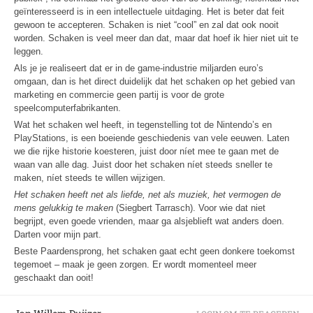
geïnteresseerd is in een intellectuele uitdaging. Het is beter dat feit
gewoon te accepteren. Schaken is niet “cool” en zal dat ook nooit
worden. Schaken is veel meer dan dat, maar dat hoef ik hier niet uit te
leggen.
Als je je realiseert dat er in de game-industrie miljarden euro’s
omgaan, dan is het direct duidelijk dat het schaken op het gebied van
marketing en commercie geen partij is voor de grote
speelcomputerfabrikanten.
Wat het schaken wel heeft, in tegenstelling tot de Nintendo’s en
PlayStations, is een boeiende geschiedenis van vele eeuwen. Laten
we die rijke historie koesteren, juist door níet mee te gaan met de
waan van alle dag. Juist door het schaken níet steeds sneller te
maken, níet steeds te willen wijzigen.
Het schaken heeft net als liefde, net als muziek, het vermogen de
mens gelukkig te maken
(Siegbert Tarrasch). Voor wie dat niet
begrijpt, even goede vrienden, maar ga alsjeblieft wat anders doen.
Darten voor mijn part.
Beste Paardensprong, het schaken gaat echt geen donkere toekomst
tegemoet – maak je geen zorgen. Er wordt momenteel meer
geschaakt dan ooit!