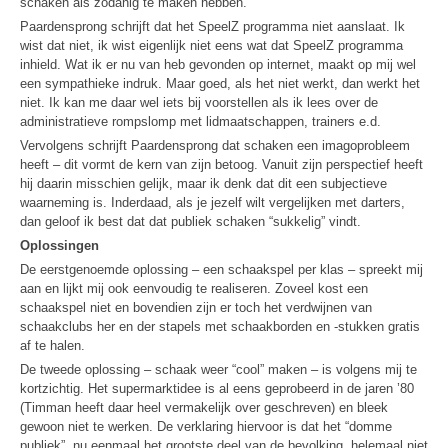
schaken als zodanig te maken hebben.
Paardensprong schrijft dat het SpeelZ programma niet aanslaat. Ik
wist dat niet, ik wist eigenlijk niet eens wat dat SpeelZ programma
inhield. Wat ik er nu van heb gevonden op internet, maakt op mij wel
een sympathieke indruk. Maar goed, als het niet werkt, dan werkt het
niet. Ik kan me daar wel iets bij voorstellen als ik lees over de
administratieve rompslomp met lidmaatschappen, trainers e.d.
Vervolgens schrijft Paardensprong dat schaken een imagoprobleem
heeft – dit vormt de kern van zijn betoog. Vanuit zijn perspectief heeft
hij daarin misschien gelijk, maar ik denk dat dit een subjectieve
waarneming is. Inderdaad, als je jezelf wilt vergelijken met darters,
dan geloof ik best dat dat publiek schaken “sukkelig” vindt.
Oplossingen
De eerstgenoemde oplossing – een schaakspel per klas – spreekt mij
aan en lijkt mij ook eenvoudig te realiseren. Zoveel kost een
schaakspel niet en bovendien zijn er toch het verdwijnen van
schaakclubs her en der stapels met schaakborden en -stukken gratis
af te halen.
De tweede oplossing – schaak weer “cool” maken – is volgens mij te
kortzichtig. Het supermarktidee is al eens geprobeerd in de jaren ’80
(Timman heeft daar heel vermakelijk over geschreven) en bleek
gewoon niet te werken. De verklaring hiervoor is dat het “domme
publiek”, nu eenmaal het grootste deel van de bevolking, helemaal niet