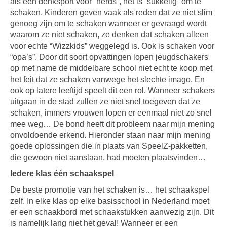
als een denksport voor “nerds”, het is “sukkelig” om te
schaken. Kinderen geven vaak als reden dat ze niet slim
genoeg zijn om te schaken wanneer er gevraagd wordt
waarom ze niet schaken, ze denken dat schaken alleen
voor echte “Wizzkids” weggelegd is. Ook is schaken voor
“opa’s”. Door dit soort opvattingen lopen jeugdschakers
op met name de middelbare school niet echt te koop met
het feit dat ze schaken vanwege het slechte imago. En
ook op latere leeftijd speelt dit een rol. Wanneer schakers
uitgaan in de stad zullen ze niet snel toegeven dat ze
schaken, immers vrouwen lopen er eenmaal niet zo snel
mee weg… De bond heeft dit probleem naar mijn mening
onvoldoende erkend. Hieronder staan naar mijn mening
goede oplossingen die in plaats van SpeelZ-pakketten,
die gewoon niet aanslaan, had moeten plaatsvinden…
Iedere klas één schaakspel
De beste promotie van het schaken is… het schaakspel
zelf. In elke klas op elke basisschool in Nederland moet
er een schaakbord met schaakstukken aanwezig zijn. Dit
is namelijk lang niet het geval! Wanneer er een