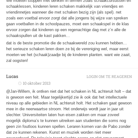
We moeten stoppen met denken in termen zoals schaakcursussen en
schaaklessen, kinderen leren schaken makkelijk van vriendjes en
vriendinnetjes wanneer die met schaken bezig zijn (als spel). net
zoals een voetbal ervoor zorgt dat alle jongens bij wijze van spreken
gaan voetballen in de schoolpauzes, moet een schaakspel in de klas
ervoor zorgen dat kinderen op een regenachtige dag met z’n alle de
schaakspullen uit de kast pakken…
dat is de beste promotie die de schaakwereld zou kunnen hebben…
het serieuze schaken leren doen ze bij de vereniging wel, maar eerst
moeten we het (schaak)zaadje bij de kinderen planten. want wie zaait,
zal oogsten!
Lucas
LOGIN OM TE REAGEREN
10 oktober 2013
@Jan-Willem, ik ontken niet dat het schaken in NL achteruit holt – dat
is gewoon een feit. Maar tegelijkertijd zie ik ook dat het intellectuele
niveau op alle gebieden in NL achteruit holt. Het schaken gaat gewoon
mee in die neerwaartse stroom. Het onderwijs wordt jaar in jaar uit
slechter. Universiteiten laten hun eisen zakken om maar zoveel
mogelijk diploma’s te kunnen uitreiken aan studenten die soms nog
geen zin foutloos kunnen spellen. Leraren komen van de Pabo zonder
dat ze kunnen rekenen. Kunst en muziek worden niet meer