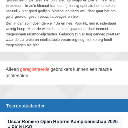
gewaardeerd. De televisie toont slechts soaps en plat amusement.
Enzovoort. In zo’n klimaat kan een fijnzinnig spel als het schaken
natuurlijk niet goed gedijen. Voetbal en darts wel; daar gaat het om
geld, geweld, geschreeuw, tatoeages en bier.
Ben ik dan zo’n doemdenker? Ja en nee. Voor NL heb ik inderdaad
weinig hoop. Maar de wereld is kleiner geworden, door internet en
toegenomen reismogelijkheden. Gelukkig zijn er nog genoeg plaatsen
waar de culturele en intellectuele verarming nog niet zo erg heeft
toegeslagen als hier.
Alleen
geregistreerde
gebruikers kunnen een reactie
achterlaten.
Toernooikalender
Oscar Romero Open Hoorns Kampioenschap 2026
+ PK NHSB