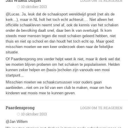
Jan Willem Duijzer
LOGIN OM TE REAGEREN
10 oktober 2013
@Lucas. Ja, leuk dat de schaaksport wereldwijd groeit (net als de
kerk…), maar in NL holt het toch echt achteruit…. Niet alleen het
officiële schaakleven neemt snel af, ook de kennis van het schaken
onder de bevolking daalt snel, daar ben ik van overtuigd. Ik kom
steeds meer mensen tegen die nooit schaken geleerd hebben, niet
thuis en niet op school en dan houdt het toch echt op. Maar goed:
misschien moeten we een keer onderzoek doen naar de feitelijke
situatie.
Of Paardensprong ons verder helpt weet ik niet, maar ik denk wel dat
we moeten blijven proberen om het schaken te populariseren. Helden
kunnen zeker helpen en (basis-)scholen zijn vanouds een mooi
startpunt…
Misschien moeten we schaakcursussen voor ouders gaan
aanbieden…niet om ze lid van een club te maken, maar om hun
kinderen wat moois mee te kunnen geven.
Paardensprong
LOGIN OM TE REAGEREN
10 oktober 2013
@Jan Willem