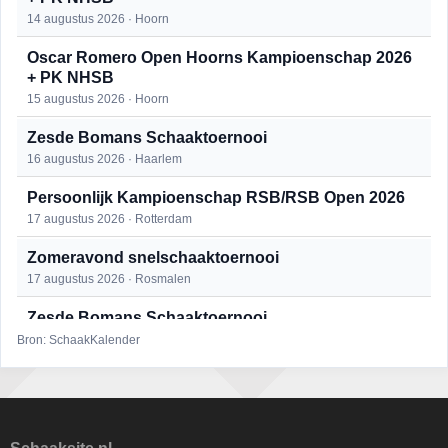
14 augustus 2026 · Hoorn
Oscar Romero Open Hoorns Kampioenschap 2026
+ PK NHSB
15 augustus 2026 · Hoorn
Zesde Bomans Schaaktoernooi
16 augustus 2026 · Haarlem
Persoonlijk Kampioenschap RSB/RSB Open 2026
17 augustus 2026 · Rotterdam
Zomeravond snelschaaktoernooi
17 augustus 2026 · Rosmalen
Zesde Bomans Schaaktoernooi
17 augustus 2026 · Haarlem
Bron: SchaakKalender
Zomeravond snelschaaktoernooi
18 augustus 2026 · Rosmalen
Persoonlijk Kampioenschap RSB/RSB Open 2026