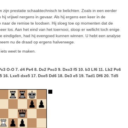
m zijn prestatie schaaktechnisch te belichten. Zoals in een eerder
ij vrijwel nergens in gevaar. Als hij ergens een keer in de
ijze naar de remise te loodsen. Hij sloeg toe op momenten dat de
meer los. Aan het eind van het toernooi, sloop er wellicht toch enige
mise eindigden, had hij evengoed kunnen winnen. U hebt een analyse
k neem nu de draad op ergens halverwege.
s iets weet te maken.
 Pc3 O-O 7. d4 Pe4 8. Dc2 Pxc3 9. Dxc3 f5 10. b3 Lf6 11. Lb2 Pc6
5 16. Lxe5 dxe5 17. Dxe5 Dd6 18. De3 e5 19. Tad1 Df6 20. Td5