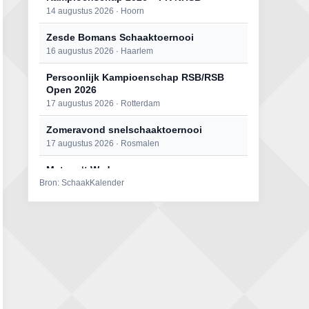
14 augustus 2026 · Hoorn
Zesde Bomans Schaaktoernooi
16 augustus 2026 · Haarlem
Persoonlijk Kampioenschap RSB/RSB
Open 2026
17 augustus 2026 · Rotterdam
Zomeravond snelschaaktoernooi
17 augustus 2026 · Rosmalen
Mat op ‘t Wad
Bron: SchaakKalender
22 augustus 2026 · Den Burg, Texel
Open 6e Senioren-50+ Zomer-
rapidschaaktoernooi
22 augustus 2026 · Udenhout, Gemeente Tilburg
Simultaan The Butcher
22 augustus 2026 · Utrecht
2e Utrechts kroegloperstoernooi