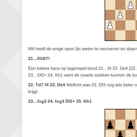
Wit heeft de enige open lijn weten te veroveren en daarm
21…Kh8?!
Een betere kans op tegenspel bood 21…f4 22. De4 [22. D
23…Df2+ 24. Kh1 want de zwarte stukken kunnen de kon
22. Td7 f4 23. De4
Wellicht was 23. Df3 nog iets beter
krijgt.
23…fxg3 24. fxg3 Df2+ 25. Kh1