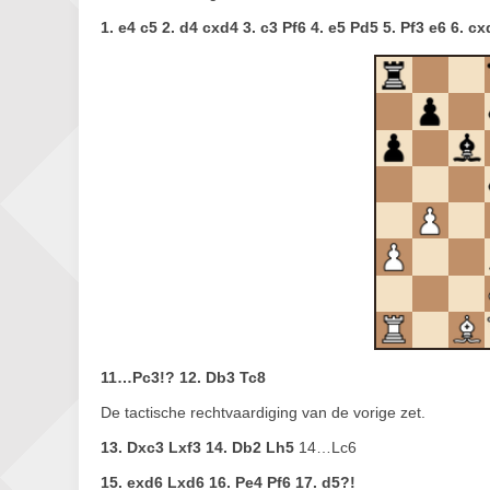
1. e4 c5 2. d4 cxd4 3. c3 Pf6 4. e5 Pd5 5. Pf3 e6 6. 
11…Pc3!? 12. Db3 Tc8
De tactische rechtvaardiging van de vorige zet.
13. Dxc3 Lxf3 14. Db2 Lh5
14…Lc6
15. exd6 Lxd6 16. Pe4 Pf6 17. d5?!