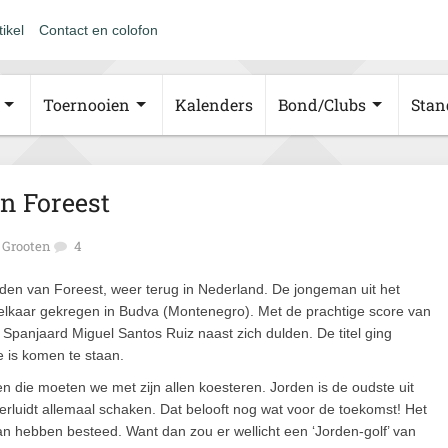
tikel
Contact en colofon
Toernooien
Kalenders
Bond/Clubs
Stan
n Foreest
Grooten
4
rden van Foreest, weer terug in Nederland. De jongeman uit het
 elkaar gekregen in Budva (Montenegro). Met de prachtige score van
 Spanjaard Miguel Santos Ruiz naast zich dulden. De titel ging
je is komen te staan.
 die moeten we met zijn allen koesteren. Jorden is de oudste uit
erluidt allemaal schaken. Dat belooft nog wat voor de toekomst! Het
an hebben besteed. Want dan zou er wellicht een ‘Jorden-golf’ van