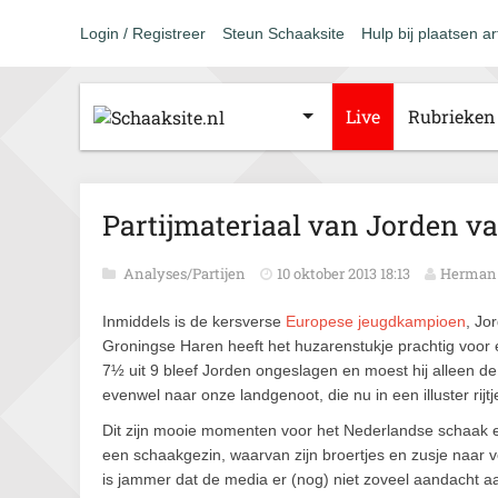
Login / Registreer
Steun Schaaksite
Hulp bij plaatsen ar
Live
Rubrieken
Partijmateriaal van Jorden va
Analyses/Partijen
10 oktober 2013 18:13
Herman 
Inmiddels is de kersverse
Europese jeugdkampioen
, Jo
Groningse Haren heeft het huzarenstukje prachtig voor
7½ uit 9 bleef Jorden ongeslagen en moest hij alleen de
evenwel naar onze landgenoot, die nu in een illuster rijt
Dit zijn mooie momenten voor het Nederlandse schaak en
een schaakgezin, waarvan zijn broertjes en zusje naar v
is jammer dat de media er (nog) niet zoveel aandacht a