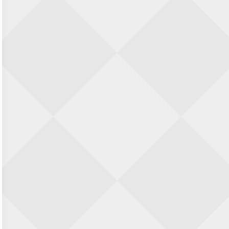
23 augustus 2026 · Utrecht
Open Eemlandtoernooi 2026
25 augustus 2026 · Bunschoten-Spakenburg
Nazomervierkampentoernooi 2026
28 augustus 2026 · Assen
KC Open
28 augustus 2026 · Haarlem
11e Goirles Weekend Kampioenschap
28 augustus 2026 · Goirle
Keisnel Schaaktoernooi
29 augustus 2026 · Amersfoort
Kroeg & Loper Leiden
30 augustus 2026 · Leiden
Open Schaakkampioenschap van
Arnhem
4 september 2026 · ARNHEM