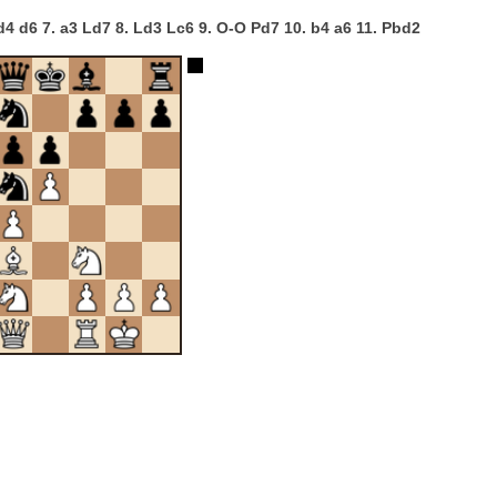
cxd4 d6 7. a3 Ld7 8. Ld3 Lc6 9. O-O Pd7 10. b4 a6 11. Pbd2