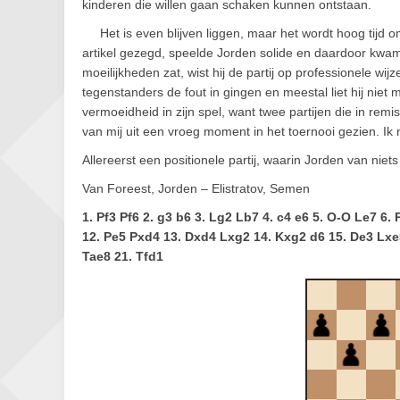
kinderen die willen gaan schaken kunnen ontstaan.
Het is even blijven liggen, maar het wordt hoog tijd o
artikel gezegd, speelde Jorden solide en daardoor kwam h
moeilijkheden zat, wist hij de partij op professionele w
tegenstanders de fout in gingen en meestal liet hij niet 
vermoeidheid in zijn spel, want twee partijen die in re
van mij uit een vroeg moment in het toernooi gezien. I
Allereerst een positionele partij, waarin Jorden van niet
Van Foreest, Jorden – Elistratov, Semen
1. Pf3 Pf6 2. g3 b6 3. Lg2 Lb7 4. c4 e6 5. O-O Le7 6.
12. Pe5 Pxd4 13. Dxd4 Lxg2 14. Kxg2 d6 15. De3 Lxe
Tae8 21. Tfd1