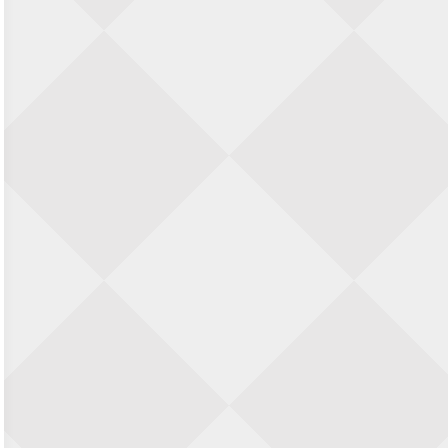
SIOK Rapid Schaaktoernooi
5 september 2026 · Oosterhout
Jan Schut Rapidtoernooi
5 september 2026 · Groningen
Kroeglopertoernooi Putten
5 september 2026 · Putten