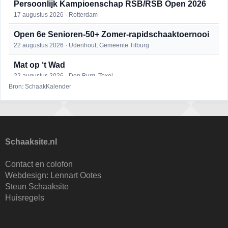
Persoonlijk Kampioenschap RSB/RSB Open 2026
17 augustus 2026 · Rotterdam
Open 6e Senioren-50+ Zomer-rapidschaaktoernooi
22 augustus 2026 · Udenhout, Gemeente Tilburg
Mat op ‘t Wad
22 augustus 2026 · Den Burg, Texel
Bron: SchaakKalender
Simultaan The Butcher
22 augustus 2026 · Utrecht
2e Utrechts kroegloperstoernooi
23 augustus 2026 · Utrecht
Schaaksite.nl
Open Eemlandtoernooi 2026
Contact en colofon
25 augustus 2026 · Bunschoten-Spakenburg
Webdesign:
Lennart Ootes
Steun Schaaksite
Nazomervierkampentoernooi 2026
Huisregels
28 augustus 2026 · Assen
KC Open