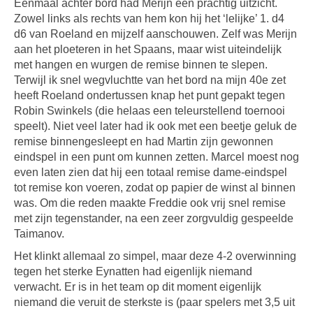
Eenmaal achter bord had Merijn een prachtig uitzicht.
Zowel links als rechts van hem kon hij het ‘lelijke’ 1. d4
d6 van Roeland en mijzelf aanschouwen. Zelf was Merijn
aan het ploeteren in het Spaans, maar wist uiteindelijk
met hangen en wurgen de remise binnen te slepen.
Terwijl ik snel wegvluchtte van het bord na mijn 40e zet
heeft Roeland ondertussen knap het punt gepakt tegen
Robin Swinkels (die helaas een teleurstellend toernooi
speelt). Niet veel later had ik ook met een beetje geluk de
remise binnengesleept en had Martin zijn gewonnen
eindspel in een punt om kunnen zetten. Marcel moest nog
even laten zien dat hij een totaal remise dame-eindspel
tot remise kon voeren, zodat op papier de winst al binnen
was. Om die reden maakte Freddie ook vrij snel remise
met zijn tegenstander, na een zeer zorgvuldig gespeelde
Taimanov.
Het klinkt allemaal zo simpel, maar deze 4-2 overwinning
tegen het sterke Eynatten had eigenlijk niemand
verwacht. Er is in het team op dit moment eigenlijk
niemand die veruit de sterkste is (paar spelers met 3,5 uit