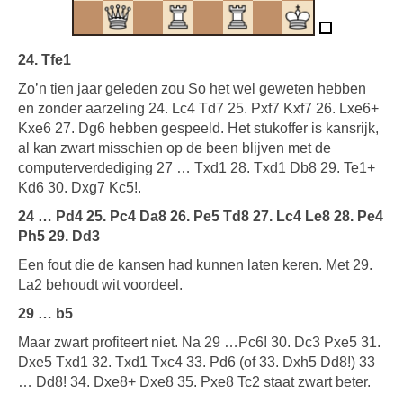
24. Tfe1
Zo’n tien jaar geleden zou So het wel geweten hebben
en zonder aarzeling 24. Lc4 Td7 25. Pxf7 Kxf7 26. Lxe6+
Kxe6 27. Dg6 hebben gespeeld. Het stukoffer is kansrijk,
al kan zwart misschien op de been blijven met de
computerverdediging 27 … Txd1 28. Txd1 Db8 29. Te1+
Kd6 30. Dxg7 Kc5!.
24 … Pd4 25. Pc4 Da8 26. Pe5 Td8 27. Lc4 Le8 28. Pe4
Ph5 29. Dd3
Een fout die de kansen had kunnen laten keren. Met 29.
La2 behoudt wit voordeel.
29 … b5
Maar zwart profiteert niet. Na 29 …Pc6! 30. Dc3 Pxe5 31.
Dxe5 Txd1 32. Txd1 Txc4 33. Pd6 (of 33. Dxh5 Dd8!) 33
… Dd8! 34. Dxe8+ Dxe8 35. Pxe8 Tc2 staat zwart beter.