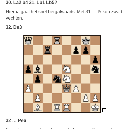
30. La2 b4 31. Lb1 Lb5?
Hierna gaat het snel bergafwaarts. Met 31 … f5 kon zwart
vechten.
32. De3
32 … Pe6