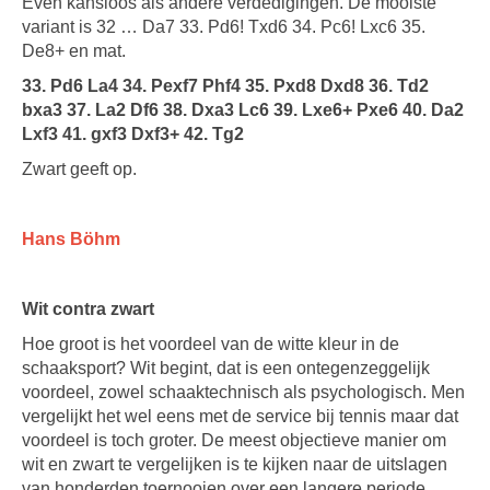
Even kansloos als andere verdedigingen. De mooiste
variant is 32 … Da7 33. Pd6! Txd6 34. Pc6! Lxc6 35.
De8+ en mat.
33. Pd6 La4 34. Pexf7 Phf4 35. Pxd8 Dxd8 36. Td2
bxa3 37. La2 Df6 38. Dxa3 Lc6 39. Lxe6+ Pxe6 40. Da2
Lxf3 41. gxf3 Dxf3+ 42. Tg2
Zwart geeft op.
Hans Böhm
Wit contra zwart
Hoe groot is het voordeel van de witte kleur in de
schaaksport? Wit begint, dat is een ontegenzeggelijk
voordeel, zowel schaaktechnisch als psychologisch. Men
vergelijkt het wel eens met de service bij tennis maar dat
voordeel is toch groter. De meest objectieve manier om
wit en zwart te vergelijken is te kijken naar de uitslagen
van honderden toernooien over een langere periode.