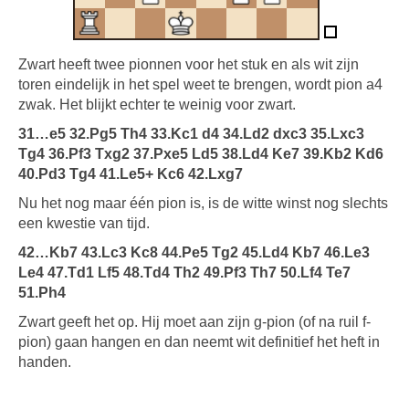
Zwart heeft twee pionnen voor het stuk en als wit zijn
toren eindelijk in het spel weet te brengen, wordt pion a4
zwak. Het blijkt echter te weinig voor zwart.
31…e5 32.Pg5 Th4 33.Kc1 d4 34.Ld2 dxc3 35.Lxc3
Tg4 36.Pf3 Txg2 37.Pxe5 Ld5 38.Ld4 Ke7 39.Kb2 Kd6
40.Pd3 Tg4 41.Le5+ Kc6 42.Lxg7
Nu het nog maar één pion is, is de witte winst nog slechts
een kwestie van tijd.
42…Kb7 43.Lc3 Kc8 44.Pe5 Tg2 45.Ld4 Kb7 46.Le3
Le4 47.Td1 Lf5 48.Td4 Th2 49.Pf3 Th7 50.Lf4 Te7
51.Ph4
Zwart geeft het op. Hij moet aan zijn g-pion (of na ruil f-
pion) gaan hangen en dan neemt wit definitief het heft in
handen.