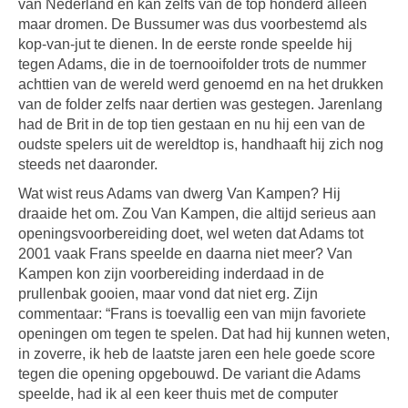
van Nederland en kan zelfs van de top honderd alleen
maar dromen. De Bussumer was dus voorbestemd als
kop-van-jut te dienen. In de eerste ronde speelde hij
tegen Adams, die in de toernooifolder trots de nummer
achttien van de wereld werd genoemd en na het drukken
van de folder zelfs naar dertien was gestegen. Jarenlang
had de Brit in de top tien gestaan en nu hij een van de
oudste spelers uit de wereldtop is, handhaaft hij zich nog
steeds net daaronder.
Wat wist reus Adams van dwerg Van Kampen? Hij
draaide het om. Zou Van Kampen, die altijd serieus aan
openingsvoorbereiding doet, wel weten dat Adams tot
2001 vaak Frans speelde en daarna niet meer? Van
Kampen kon zijn voorbereiding inderdaad in de
prullenbak gooien, maar vond dat niet erg. Zijn
commentaar: “Frans is toevallig een van mijn favoriete
openingen om tegen te spelen. Dat had hij kunnen weten,
in zoverre, ik heb de laatste jaren een hele goede score
tegen die opening opgebouwd. De variant die Adams
speelde, had ik al een keer thuis met de computer