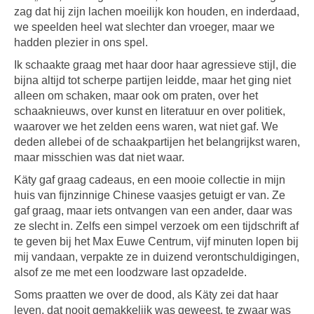
zag dat hij zijn lachen moeilijk kon houden, en inderdaad,
we speelden heel wat slechter dan vroeger, maar we
hadden plezier in ons spel.
Ik schaakte graag met haar door haar agressieve stijl, die
bijna altijd tot scherpe partijen leidde, maar het ging niet
alleen om schaken, maar ook om praten, over het
schaaknieuws, over kunst en literatuur en over politiek,
waarover we het zelden eens waren, wat niet gaf. We
deden allebei of de schaakpartijen het belangrijkst waren,
maar misschien was dat niet waar.
Käty gaf graag cadeaus, en een mooie collectie in mijn
huis van fijnzinnige Chinese vaasjes getuigt er van. Ze
gaf graag, maar iets ontvangen van een ander, daar was
ze slecht in. Zelfs een simpel verzoek om een tijdschrift af
te geven bij het Max Euwe Centrum, vijf minuten lopen bij
mij vandaan, verpakte ze in duizend verontschuldigingen,
alsof ze me met een loodzware last opzadelde.
Soms praatten we over de dood, als Käty zei dat haar
leven, dat nooit gemakkelijk was geweest, te zwaar was