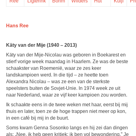
Ree
Ligterink
Böhm
Wilders
Hut
Kuijf
Pr
Hans Ree
Käty van der Mije (1940 – 2013)
Käty van der Mije-Nicolau was geboren in Boekarest en
stierf vorige week maandag in Haarlem. Ze was de beste
schaakster van Roemenië, waar ze zes keer
landskampioen werd. In die tijd – ze heette toen
Alexandra Nicolau – was ze een van de sterkste
speelsters buiten de Sovjet-Unie. In 1974 week ze uit
naar Nederland, waar ze vijf keer kampioen zou worden.
Ik schaakte eens in de twee weken met haar, eerst bij mij
thuis en later, toen ze de hoge trappen niet meer op kon,
in een café bij mij in de buurt.
Soms kwam Genna Sosonko langs en hij zei dan dingen
als: „Nee, ik heb geen kritiek; ik ben vol bewondering.” Je