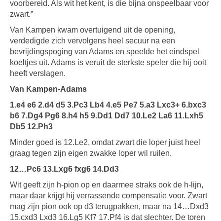
voorbereid. Als wit het kent, is die bijna onspeelbaar voor
zwart.”
Van Kampen kwam overtuigend uit de opening,
verdedigde zich vervolgens heel secuur na een
bevrijdingspoging van Adams en speelde het eindspel
koeltjes uit. Adams is veruit de sterkste speler die hij ooit
heeft verslagen.
Van Kampen-Adams
1.e4 e6 2.d4 d5 3.Pc3 Lb4 4.e5 Pe7 5.a3 Lxc3+ 6.bxc3
b6 7.Dg4 Pg6 8.h4 h5 9.Dd1 Dd7 10.Le2 La6 11.Lxh5
Db5 12.Ph3
Minder goed is 12.Le2, omdat zwart die loper juist heel
graag tegen zijn eigen zwakke loper wil ruilen.
12…Pc6 13.Lxg6 fxg6 14.Dd3
Wit geeft zijn h-pion op en daarmee straks ook de h-lijn,
maar daar krijgt hij verrassende compensatie voor. Zwart
mag zijn pion ook op d3 terugpakken, maar na 14…Dxd3
15.cxd3 Lxd3 16.Lg5 Kf7 17.Pf4 is dat slechter. De toren