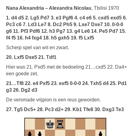
Nana Alexandria – Alexandra Nicolau
, Tbilisi 1970
1. d4 d5 2. Lg5 Pd7 3. e3 Pgf6 4. c4 e6 5. cxd5 exd5 6.
Pc3 c6 7. Ld3 Le7 8. Dc2 Ph5 9. Lxe7 Dxe7 10. 0-0-0
g6 11. Pf3 Pdf6 12. h3 Pg7 13. g4 Le6 14. Pe5 Pd7 15.
f4 f5 16. h4 fxg4 18. h5 gxh5 19. f5 Lxf5
Scherp spel van wit en zwart.
20. Lxf5 Dxe5 21. Tdf1
Hier was 21. Pxd5 met de bedoeling 21…cxd5 22. Da4+
een goede zet.
21…Tf8 22. e4 Pxf5 23. exf5 0-0-0 24. Txh5 d4 25. Pd1
g3 26. Dg2 d3
De versmade vrijpion is een reus geworden.
27. Tg5 Dc5+ 28. Pc3 d2+ 29. Kb1 Tfe8 30. Dxg3 Te3