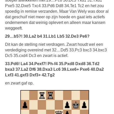
soepel afwikkelen met 29…Pc6 30.Dc3 Txd1 31.Txd1
Pxe5 32.Dxe5 Txc4 33.Pd6 Dd8 34.Te1 Tc2 en het zou
spoedig in remise verzanden. Maar Van Wely was door al
dat geschuif niet meer op zijn hoede en gaat iets actiefs
ondernemen dat weinig oplevert en alleen maar kansen
weggeeft.
29…b5?! 30.La2 b4 31.Lb1 Lb5 32.De3 Pe6?
Dit kan de stelling niet verdragen. Zwart houdt wel een
verdediging overeind met 32…Dd5 33.Pc3 bxc3 34.bxc3
Dc5 35.cxd4 Dc3 en zwart is actief.
33.Pd6! La4 34.Pexf7! Ph-f4 35.Pxd8 Dxd8 36.Td2
bxa3 37.La2 Df6 38.Dxa3 Lc6 39.Lxe6+ Pxe6 40.Da2
Lxf3 41.gxf3 Dxf3+ 42.Tg2
en zwart gaf op.