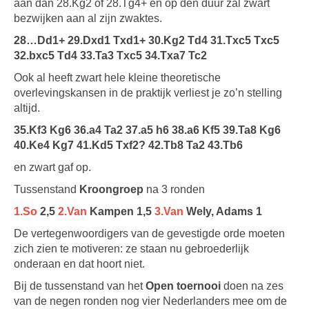
aan dan 28.Kg2 of 28.Tg4+ en op den duur zal zwart
bezwijken aan al zijn zwaktes.
28…Dd1+ 29.Dxd1 Txd1+ 30.Kg2 Td4 31.Txc5 Txc5
32.bxc5 Td4 33.Ta3 Txc5 34.Txa7 Tc2
Ook al heeft zwart hele kleine theoretische
overlevingskansen in de praktijk verliest je zo’n stelling
altijd.
35.Kf3 Kg6 36.a4 Ta2 37.a5 h6 38.a6 Kf5 39.Ta8 Kg6
40.Ke4 Kg7 41.Kd5 Txf2? 42.Tb8 Ta2 43.Tb6
en zwart gaf op.
Tussenstand
Kroongroep
na 3 ronden
1.So
2,5
2.Van
Kampen 1,5
3.Van
Wely, Adams 1
De vertegenwoordigers van de gevestigde orde moeten
zich zien te motiveren: ze staan nu gebroederlijk
onderaan en dat hoort niet.
Bij de tussenstand van het
Open toernooi
doen na zes
van de negen ronden nog vier Nederlanders mee om de