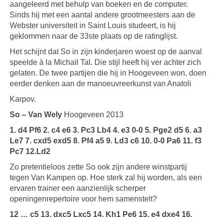
aangeleerd met behulp van boeken en de computer.
Sinds hij met een aantal andere grootmeesters aan de
Webster universiteit in Saint Louis studeert, is hij
geklommen naar de 33ste plaats op de ratinglijst.
Het schijnt dat So in zijn kinderjaren woest op de aanval
speelde à la Michail Tal. Die stijl heeft hij ver achter zich
gelaten. De twee partijen die hij in Hoogeveen won, doen
eerder denken aan de manoeuvreerkunst van Anatoli
Karpov.
So – Van Wely
Hoogeveen 2013
1. d4 Pf6 2. c4 e6 3. Pc3 Lb4 4. e3 0-0 5. Pge2 d5 6. a3
Le7 7. cxd5 exd5 8. Pf4 a5 9. Ld3 c6 10. 0-0 Pa6 11. f3
Pc7 12.Ld2
Zo pretentieloos zette So ook zijn andere winstpartij
tegen Van Kampen op. Hoe sterk zal hij worden, als een
ervaren trainer een aanzienlijk scherper
openingenrepertoire voor hem samenstelt?
12 … c5 13. dxc5 Lxc5 14. Kh1 Pe6 15. e4 dxe4 16.