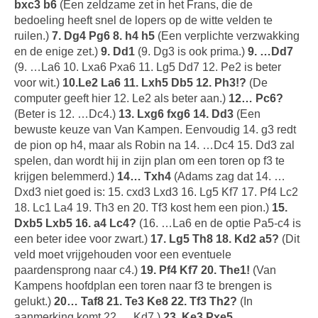
bxc3 b6
(Een zeldzame zet in het Frans, die de
bedoeling heeft snel de lopers op de witte velden te
ruilen.)
7. Dg4 Pg6 8. h4 h5
(Een verplichte verzwakking
en de enige zet.)
9. Dd1
(9. Dg3 is ook prima.)
9. …Dd7
(9. …La6 10. Lxa6 Pxa6 11. Lg5 Dd7 12. Pe2 is beter
voor wit.)
10.Le2 La6 11. Lxh5 Db5 12. Ph3!?
(De
computer geeft hier 12. Le2 als beter aan.)
12… Pc6?
(Beter is 12. …Dc4.)
13. Lxg6 fxg6 14. Dd3
(Een
bewuste keuze van Van Kampen. Eenvoudig 14. g3 redt
de pion op h4, maar als Robin na 14. …Dc4 15. Dd3 zal
spelen, dan wordt hij in zijn plan om een toren op f3 te
krijgen belemmerd.)
14… Txh4
(Adams zag dat 14. …
Dxd3 niet goed is: 15. cxd3 Lxd3 16. Lg5 Kf7 17. Pf4 Lc2
18. Lc1 La4 19. Th3 en 20. Tf3 kost hem een pion.)
15.
Dxb5 Lxb5 16. a4 Lc4?
(16. …La6 en de optie Pa5-c4 is
een beter idee voor zwart.)
17. Lg5 Th8 18. Kd2 a5?
(Dit
veld moet vrijgehouden voor een eventuele
paardensprong naar c4.)
19. Pf4 Kf7 20. The1!
(Van
Kampens hoofdplan een toren naar f3 te brengen is
gelukt.)
20… Taf8 21. Te3 Ke8 22. Tf3 Th2?
(In
aanmerking komt 22. …Kd7.)
23. Ke3 Pxe5