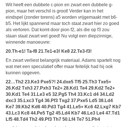
Wit heeft een dubbele c-pion en zwart een dubbele g-
pion, maar het verschil is groot! Verder kan in het
eindspel (zonder torens) a5 worden vrijgemaakt met b6-
b5. Het lijkt spannend maar toch staat zwart hier zo goed
als verloren. Dat komt door pion f2, als die op f3 zou
staan staat zwart wel goed! Nu volgt een diepzinnige,
winnende manoeuvre:
20.Th-e1! Ta-f8 21.Te1-e3! Ke8 22.Te3-f3!
En zwart verliest belangrijk materiaal. Adams spartelt nog
wat met een speculatief offer maar feitelijk had hij ook
kunnen opgeven.
22…Th2 23.Ke3 Pxe5?! 24.dxe5 Tf5 25.Th3 Txe5+
26.Kd2 Txh3 27.Pxh3 Te2+ 28.Kd1 Te4 29.Kd2 Te2+
30.Kd1 Te4 31.Le3 e5 32.Pg5 Th4 33.Kc1 d4 34.Ld2
dxc3 35.Lxc3 Tg4 36.Pf3 Txg2 37.Pxe5 Ld5 38.Ld4
Ke7 39.Kb2 Kd6 40.Pd3 Tg4 41.Le5+ Kc6 42.Lxg7 Kb7
43.Lc3 Kc8 44.Pe5 Tg2 45.Ld4 Kb7 46.Le3 Le4 47.Td1
Lf5 48.Td4 Th2 49.Pf3 Th7 50.Lf4 Te7 51.Ph4