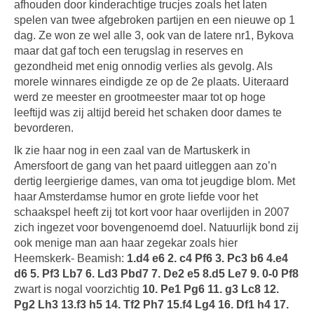
afhouden door kinderachtige trucjes zoals het laten
spelen van twee afgebroken partijen en een nieuwe op 1
dag. Ze won ze wel alle 3, ook van de latere nr1, Bykova
maar dat gaf toch een terugslag in reserves en
gezondheid met enig onnodig verlies als gevolg. Als
morele winnares eindigde ze op de 2e plaats. Uiteraard
werd ze meester en grootmeester maar tot op hoge
leeftijd was zij altijd bereid het schaken door dames te
bevorderen.
Ik zie haar nog in een zaal van de Martuskerk in
Amersfoort de gang van het paard uitleggen aan zo’n
dertig leergierige dames, van oma tot jeugdige blom. Met
haar Amsterdamse humor en grote liefde voor het
schaakspel heeft zij tot kort voor haar overlijden in 2007
zich ingezet voor bovengenoemd doel. Natuurlijk bond zij
ook menige man aan haar zegekar zoals hier
Heemskerk- Beamish:
1.d4 e6 2. c4 Pf6 3. Pc3 b6 4.e4
d6 5. Pf3 Lb7 6. Ld3 Pbd7 7. De2 e5 8.d5 Le7 9. 0-0 Pf8
zwart is nogal voorzichtig
10. Pe1 Pg6 11. g3 Lc8 12.
Pg2 Lh3 13.f3 h5 14. Tf2 Ph7 15.f4 Lg4 16. Df1 h4 17.