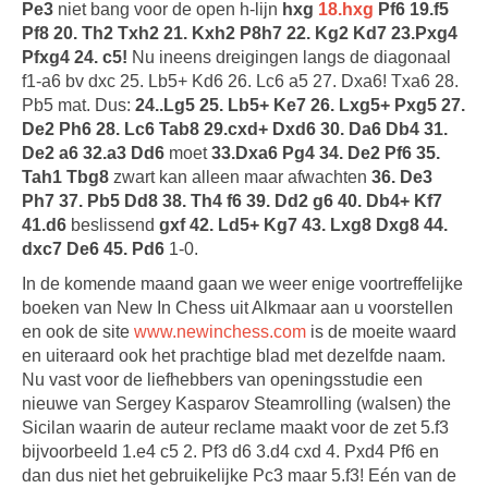
Pe3
niet bang voor de open h-lijn
hxg
18.hxg
Pf6 19.f5
Pf8 20. Th2 Txh2 21. Kxh2 P8h7 22. Kg2 Kd7 23.Pxg4
Pfxg4 24. c5!
Nu ineens dreigingen langs de diagonaal
f1-a6 bv dxc 25. Lb5+ Kd6 26. Lc6 a5 27. Dxa6! Txa6 28.
Pb5 mat. Dus:
24..Lg5 25. Lb5+ Ke7 26. Lxg5+ Pxg5 27.
De2 Ph6 28. Lc6 Tab8 29.cxd+ Dxd6 30. Da6 Db4 31.
De2 a6 32.a3 Dd6
moet
33.Dxa6 Pg4 34. De2 Pf6 35.
Tah1 Tbg8
zwart kan alleen maar afwachten
36. De3
Ph7 37. Pb5 Dd8 38. Th4 f6 39. Dd2 g6 40. Db4+ Kf7
41.d6
beslissend
gxf 42. Ld5+ Kg7 43. Lxg8 Dxg8 44.
dxc7 De6 45. Pd6
1-0.
In de komende maand gaan we weer enige voortreffelijke
boeken van New In Chess uit Alkmaar aan u voorstellen
en ook de site
www.newinchess.com
is de moeite waard
en uiteraard ook het prachtige blad met dezelfde naam.
Nu vast voor de liefhebbers van openingsstudie een
nieuwe van Sergey Kasparov Steamrolling (walsen) the
Sicilan waarin de auteur reclame maakt voor de zet 5.f3
bijvoorbeeld 1.e4 c5 2. Pf3 d6 3.d4 cxd 4. Pxd4 Pf6 en
dan dus niet het gebruikelijke Pc3 maar 5.f3! Eén van de