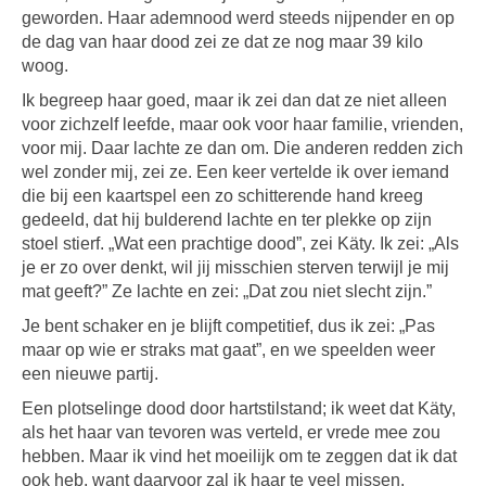
geworden. Haar ademnood werd steeds nijpender en op
de dag van haar dood zei ze dat ze nog maar 39 kilo
woog.
Ik begreep haar goed, maar ik zei dan dat ze niet alleen
voor zichzelf leefde, maar ook voor haar familie, vrienden,
voor mij. Daar lachte ze dan om. Die anderen redden zich
wel zonder mij, zei ze. Een keer vertelde ik over iemand
die bij een kaartspel een zo schitterende hand kreeg
gedeeld, dat hij bulderend lachte en ter plekke op zijn
stoel stierf. „Wat een prachtige dood”, zei Käty. Ik zei: „Als
je er zo over denkt, wil jij misschien sterven terwijl je mij
mat geeft?” Ze lachte en zei: „Dat zou niet slecht zijn.”
Je bent schaker en je blijft competitief, dus ik zei: „Pas
maar op wie er straks mat gaat”, en we speelden weer
een nieuwe partij.
Een plotselinge dood door hartstilstand; ik weet dat Käty,
als het haar van tevoren was verteld, er vrede mee zou
hebben. Maar ik vind het moeilijk om te zeggen dat ik dat
ook heb, want daarvoor zal ik haar te veel missen.