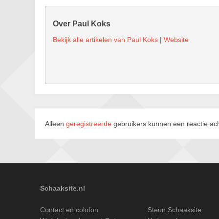
Over Paul Koks
Bekijk alle artikelen van Paul Koks
|
Website
Alleen
geregistreerde
gebruikers kunnen een reactie ach
Schaaksite.nl
Contact en colofon
Steun Schaaksite