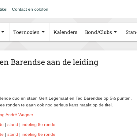
tikel
Contact en colofon
Toernooien
Kalenders
Bond/Clubs
Stan
en Barendse aan de leiding
 leidende duo en staan Gert Legemaat en Ted Barendse op 5½ punten,
wee ronden te gaan ook nog serieus kans maakt op de titel.
lag André Wagner
de
|
stand
|
indeling 8e ronde
de
|
stand
|
indeling 8e ronde