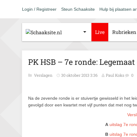
Login / Registreer
Steun Schaaksite
Hulp bij plaatsen ar
Live
Rubrieken
PK HSB – 7e ronde: Legemaat 
Verslagen
30 oktober 2013 3:36
Paul Koks
0
Na de zevende ronde is er stuivertje gewisseld in het
gevolgd door een kwartet met vijf punten dat met nog t
Vers
A
uitslag 7e ron
B
uitslag 7e ron