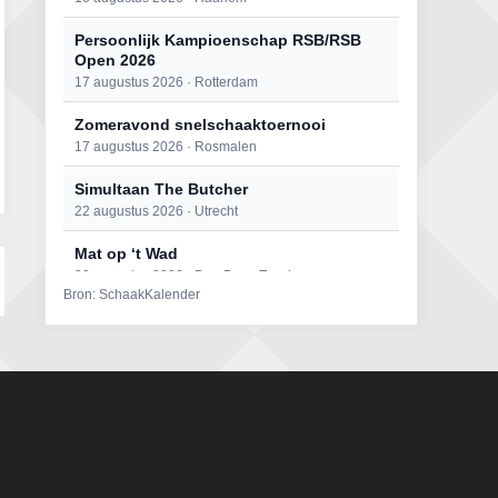
Persoonlijk Kampioenschap RSB/RSB
Open 2026
17 augustus 2026 · Rotterdam
Zomeravond snelschaaktoernooi
17 augustus 2026 · Rosmalen
Simultaan The Butcher
22 augustus 2026 · Utrecht
Mat op ‘t Wad
22 augustus 2026 · Den Burg, Texel
Bron: SchaakKalender
Open 6e Senioren-50+ Zomer-
rapidschaaktoernooi
22 augustus 2026 · Udenhout, Gemeente Tilburg
2e Utrechts kroegloperstoernooi
23 augustus 2026 · Utrecht
Open Eemlandtoernooi 2026
25 augustus 2026 · Bunschoten-Spakenburg