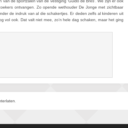
 van de sportzalen van de vestiging ‘Guido de Brès’. We zijn er ook
bezoekers ontvangen. Zo opende wethouder De Jonge met zichtbaar
er de indruk van al die schakertjes. Er deden zelfs al kinderen uit
og vol ook. Dat valt niet mee, zo’n hele dag schaken, maar het ging
terlaten.