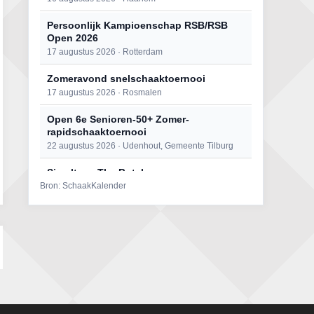
Persoonlijk Kampioenschap RSB/RSB
Open 2026
17 augustus 2026 · Rotterdam
Zomeravond snelschaaktoernooi
17 augustus 2026 · Rosmalen
Open 6e Senioren-50+ Zomer-
rapidschaaktoernooi
22 augustus 2026 · Udenhout, Gemeente Tilburg
Simultaan The Butcher
Bron: SchaakKalender
22 augustus 2026 · Utrecht
Mat op ‘t Wad
22 augustus 2026 · Den Burg, Texel
2e Utrechts kroegloperstoernooi
23 augustus 2026 · Utrecht
Open Eemlandtoernooi 2026
25 augustus 2026 · Bunschoten-Spakenburg