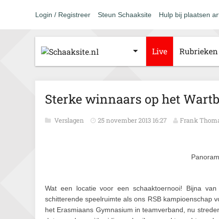
Login / Registreer
Steun Schaaksite
Hulp bij plaatsen ar
Live
Rubrieken
Sterke winnaars op het Wartb
Verslagen
25 november 2013 16:27
Frank Thoma
Panorama
Wat een locatie voor een schaaktoernooi! Bijna van i
schitterende speelruimte als ons RSB kampioenschap voor
het Erasmiaans Gymnasium in teamverband, nu streden z