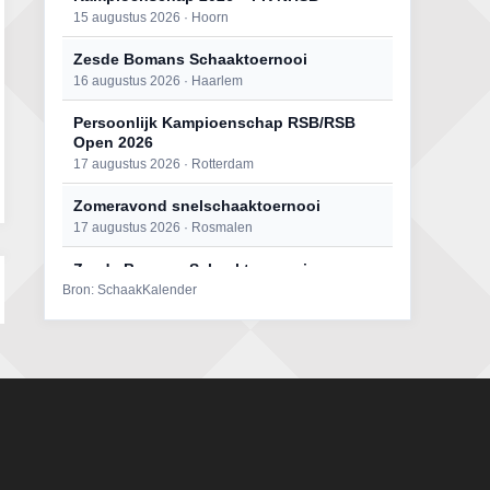
15 augustus 2026 · Hoorn
Zesde Bomans Schaaktoernooi
16 augustus 2026 · Haarlem
Persoonlijk Kampioenschap RSB/RSB
Open 2026
17 augustus 2026 · Rotterdam
Zomeravond snelschaaktoernooi
17 augustus 2026 · Rosmalen
Zesde Bomans Schaaktoernooi
Bron: SchaakKalender
17 augustus 2026 · Haarlem
Zomeravond snelschaaktoernooi
18 augustus 2026 · Rosmalen
Persoonlijk Kampioenschap RSB/RSB
Open 2026
18 augustus 2026 · Rotterdam
Mat op ‘t Wad