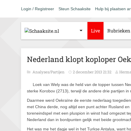
Login / Registreer
Steun Schaaksite
Hulp bij plaatsen ar
Live
Rubrieken
Nederland klopt koploper Oek
Analyses/Partijen
2 december 2013 21:32
Herma
Loek van Wely was de held van de topper tussen Ne
sterke Korobov (2713), terwijl de andere drie partijen in
Daarmee werd Oekraïne de eerste nederlaag toegediend
met China derde, nog altijd een punt achter Rusland en 
toreneindspel met een pluspion in winst had omgezet t
Nederland dan in bordpunten gelijk met beide grootma
Het was me het dagje wel in het Turkse Antalya, want h