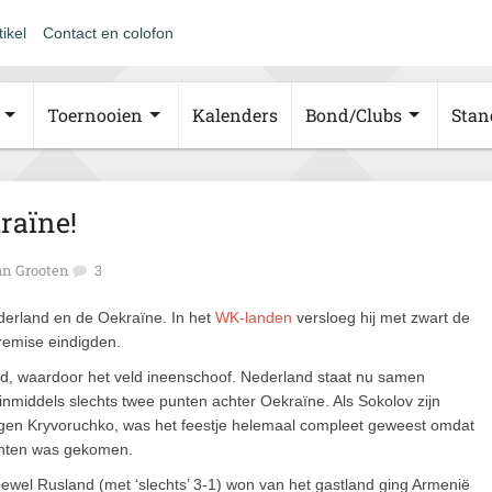
tikel
Contact en colofon
Toernooien
Kalenders
Bond/Clubs
Stan
raïne!
n Grooten
3
derland en de Oekraïne. In het
WK-landen
versloeg hij met zwart de
 remise eindigden.
, waardoor het veld ineenschoof. Nederland staat nu samen
inmiddels slechts twee punten achter Oekraïne. Als Sokolov zijn
egen Kryvoruchko, was het feestje helemaal compleet geweest omdat
chten was gekomen.
oewel Rusland (met ‘slechts’ 3-1) won van het gastland ging Armenië