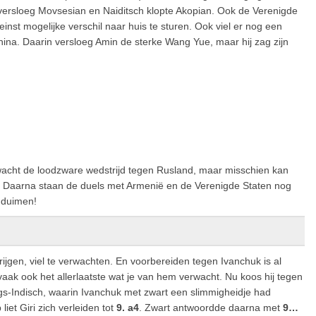
 versloeg Movsesian en Naiditsch klopte Akopian. Ook de Verenigde
nst mogelijke verschil naar huis te sturen. Ook viel er nog een
China. Daarin versloeg Amin de sterke Wang Yue, maar hij zag zijn
acht de loodzware wedstrijd tegen Rusland, maar misschien kan
n. Daarna staan de duels met Armenië en de Verenigde Staten nog
n duimen!
ijgen, viel te verwachten. En voorbereiden tegen Ivanchuk is al
vaak ook het allerlaatste wat je van hem verwacht. Nu koos hij tegen
ngs-Indisch, waarin Ivanchuk met zwart een slimmigheidje had
iet Giri zich verleiden tot
9. a4
. Zwart antwoordde daarna met
9…