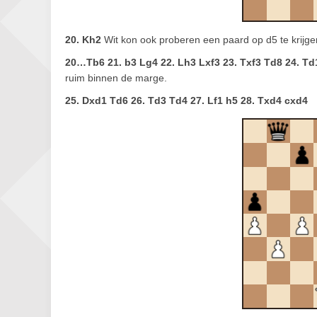
20. Kh2
Wit kon ook proberen een paard op d5 te krijg
20…Tb6 21. b3 Lg4 22. Lh3 Lxf3 23. Txf3 Td8 24. T
ruim binnen de marge.
25. Dxd1 Td6 26. Td3 Td4 27. Lf1 h5 28. Txd4 cxd4