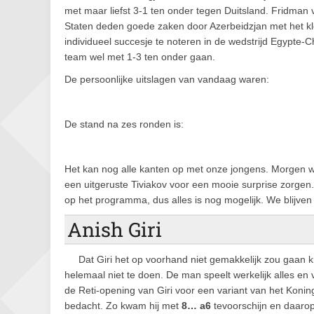
met maar liefst 3-1 ten onder tegen Duitsland. Fridman
Staten deden goede zaken door Azerbeidzjan met het klei
individueel succesje te noteren in de wedstrijd Egypte-
team wel met 1-3 ten onder gaan.
De persoonlijke uitslagen van vandaag waren:
De stand na zes ronden is:
Het kan nog alle kanten op met onze jongens. Morgen w
een uitgeruste Tiviakov voor een mooie surprise zorge
op het programma, dus alles is nog mogelijk. We blijve
Anish Giri
Dat Giri het op voorhand niet gemakkelijk zou gaan kr
helemaal niet te doen. De man speelt werkelijk alles en 
de Reti-opening van Giri voor een variant van het Koni
bedacht. Zo kwam hij met
8… a6
tevoorschijn en daarop l