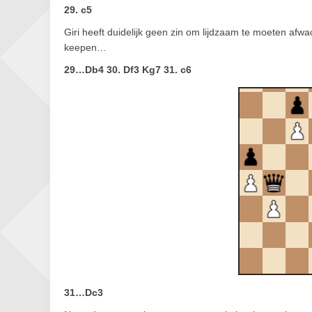
29. c5
Giri heeft duidelijk geen zin om lijdzaam te moeten afwacht
keepen…
29…Db4 30. Df3 Kg7 31. c6
31…Dc3