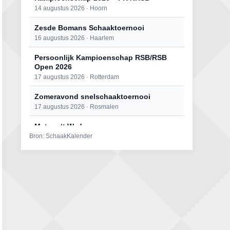
14 augustus 2026 · Hoorn
Zesde Bomans Schaaktoernooi
16 augustus 2026 · Haarlem
Persoonlijk Kampioenschap RSB/RSB
Open 2026
17 augustus 2026 · Rotterdam
Zomeravond snelschaaktoernooi
17 augustus 2026 · Rosmalen
Mat op ‘t Wad
Bron: SchaakKalender
22 augustus 2026 · Den Burg, Texel
Open 6e Senioren-50+ Zomer-
rapidschaaktoernooi
22 augustus 2026 · Udenhout, Gemeente Tilburg
Simultaan The Butcher
22 augustus 2026 · Utrecht
2e Utrechts kroegloperstoernooi