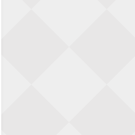
SIOK Rapid Schaaktoernooi
5 september 2026 · Oosterhout
Jan Schut Rapidtoernooi
5 september 2026 · Groningen
Kroeglopertoernooi Putten
5 september 2026 · Putten