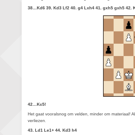
38…Kd6 39. Kd3 Lf2 40. g4 Lxh4 41. gxh5 gxh5 42. 
42…Kc5!
Het gaat vooralsnog om velden, minder om materiaal! Als 
verliezen.
43. Ld1 Le1+ 44. Kd3 h4