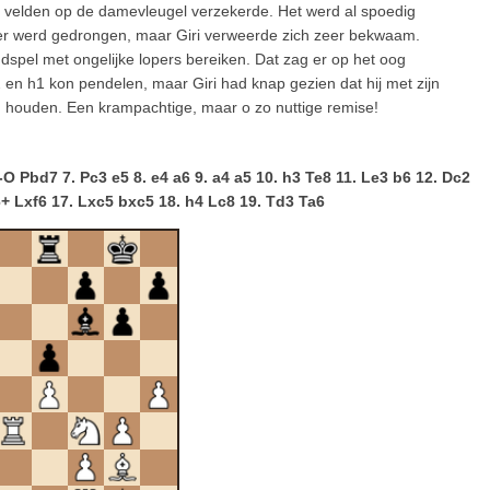
 velden op de damevleugel verzekerde. Het werd al spoedig
diger werd gedrongen, maar Giri verweerde zich zeer bekwaam.
ndspel met ongelijke lopers bereiken. Dat zag er op het oog
g2 en h1 kon pendelen, maar Giri had knap gezien dat hij met zijn
n houden. Een krampachtige, maar o zo nuttige remise!
O-O Pbd7 7. Pc3 e5 8. e4 a6 9. a4 a5 10. h3 Te8 11. Le3 b6 12. Dc2
+ Lxf6 17. Lxc5 bxc5 18. h4 Lc8 19. Td3 Ta6