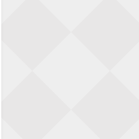
23 augustus 2026 · Utrecht
Open Eemlandtoernooi 2026
25 augustus 2026 · Bunschoten-Spakenburg
Nazomervierkampentoernooi 2026
28 augustus 2026 · Assen
KC Open
28 augustus 2026 · Haarlem
11e Goirles Weekend Kampioenschap
28 augustus 2026 · Goirle
Keisnel Schaaktoernooi
29 augustus 2026 · Amersfoort
Kroeg & Loper Leiden
30 augustus 2026 · Leiden
Open Schaakkampioenschap van
Arnhem
4 september 2026 · ARNHEM