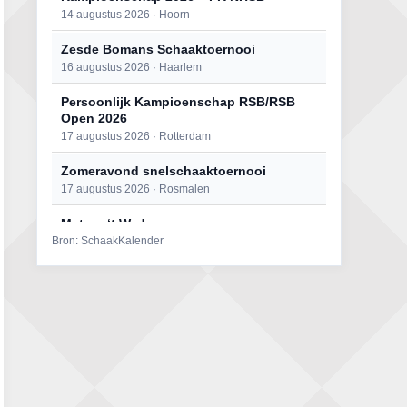
14 augustus 2026 · Hoorn
Zesde Bomans Schaaktoernooi
16 augustus 2026 · Haarlem
Persoonlijk Kampioenschap RSB/RSB
Open 2026
17 augustus 2026 · Rotterdam
Zomeravond snelschaaktoernooi
17 augustus 2026 · Rosmalen
Mat op ‘t Wad
Bron: SchaakKalender
22 augustus 2026 · Den Burg, Texel
Open 6e Senioren-50+ Zomer-
rapidschaaktoernooi
22 augustus 2026 · Udenhout, Gemeente Tilburg
Simultaan The Butcher
22 augustus 2026 · Utrecht
2e Utrechts kroegloperstoernooi