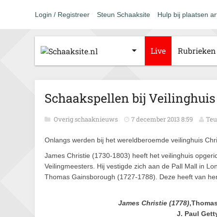
Login / Registreer
Steun Schaaksite
Hulp bij plaatsen ar
Live
Rubrieken
Schaakspellen bij Veilinghuis
Overig schaaknieuws
7 december 2013 8:59
Teu
Onlangs werden bij het wereldberoemde veilinghuis Chris
James Christie (1730-1803) heeft het veilinghuis opger
Veilingmeesters. Hij vestigde zich aan de Pall Mall in 
Thomas Gainsborough (1727-1788). Deze heeft van hem 
James Christie (1778)
,Thomas
J. Paul Get