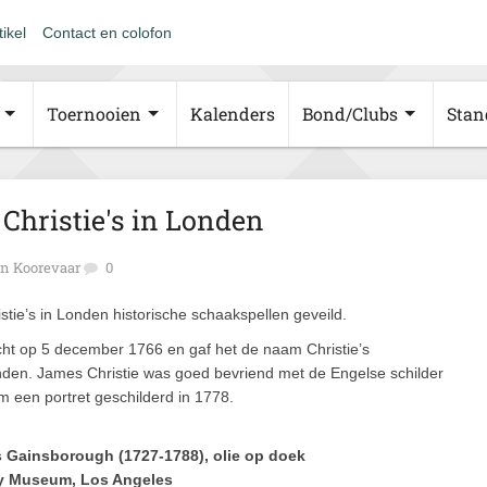
tikel
Contact en colofon
Toernooien
Kalenders
Bond/Clubs
Stan
 Christie's in Londen
n Koorevaar
0
tie’s in Londen historische schaakspellen geveild.
icht op 5 december 1766 en gaf het de naam Christie’s
Londen. James Christie was goed bevriend met de Engelse schilder
een portret geschilderd in 1778.
 Gainsborough (1727-1788), olie op doek
ty Museum, Los Angeles