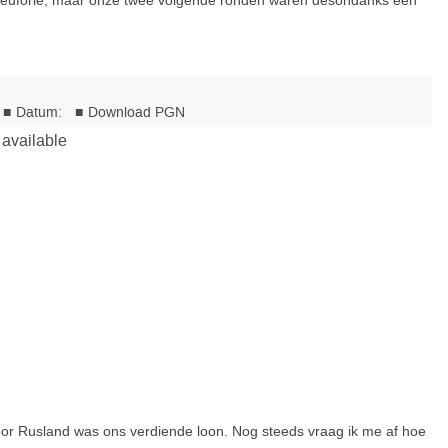
 euforie, maar onze twee volgende ronden waren desondanks een
or Rusland was ons verdiende loon. Nog steeds vraag ik me af hoe