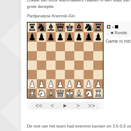
Enkele van onze teammakkers raakten in een staat van
grote deceptie.
Partijanalyse Kramnik-Giri
De rest van het team had evenmin kansen en 3,5-0,5 vo