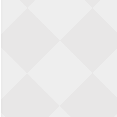
Zwolle Zuid Schaakt! Terrassentoernooi
voor duo’s
5 september 2026 · Zwolle
22e Hans Sandbrink Memorial
5 september 2026 · Utrecht
Open Kampioenschap Gouda 2026
5 september 2026 · Gouda