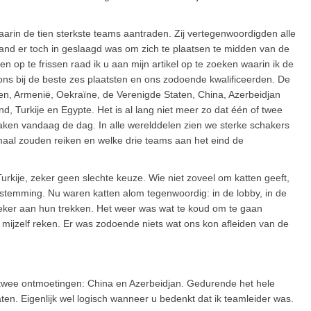
arin de tien sterkste teams aantraden. Zij vertegenwoordigden alle
nd er toch in geslaagd was om zich te plaatsen te midden van de
p te frissen raad ik u aan mijn artikel op te zoeken waarin ik de
ons bij de beste zes plaatsten en ons zodoende kwalificeerden. De
en, Armenië, Oekraïne, de Verenigde Staten, China, Azerbeidjan
d, Turkije en Egypte. Het is al lang niet meer zo dat één of twee
aken vandaag de dag. In alle werelddelen zien we sterke schakers
al zouden reiken en welke drie teams aan het eind de
Turkije, zeker geen slechte keuze. Wie niet zoveel om katten geeft,
bestemming. Nu waren katten alom tegenwoordig: in de lobby, in de
zeker aan hun trekken. Het weer was wat te koud om te gaan
mijzelf reken. Er was zodoende niets wat ons kon afleiden van de
e twee ontmoetingen: China en Azerbeidjan. Gedurende het hele
ten. Eigenlijk wel logisch wanneer u bedenkt dat ik teamleider was.