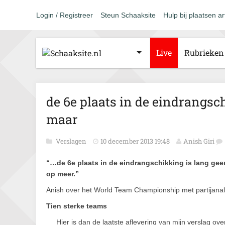
Login / Registreer
Steun Schaaksite
Hulp bij plaatsen ar
Live
Rubrieken
de 6e plaats in de eindrangsch
maar
Verslagen
10 december 2013 19:48
Anish Giri
“…de 6e plaats in de eindrangschikking is lang ge
op meer.”
Anish over het World Team Championship met partijanal
Tien sterke teams
Hier is dan de laatste aflevering van mijn verslag ov