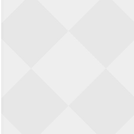
Nazomervierkampentoernooi 2026
28 augustus 2026 · Assen
KC Open
28 augustus 2026 · Haarlem
11e Goirles Weekend Kampioenschap
28 augustus 2026 · Goirle
Keisnel Schaaktoernooi
29 augustus 2026 · Amersfoort
Kroeg & Loper Leiden
30 augustus 2026 · Leiden
Open Schaakkampioenschap van
Arnhem
4 september 2026 · ARNHEM
Groninger stappenkampioenschap
5 september 2026 · Groningen