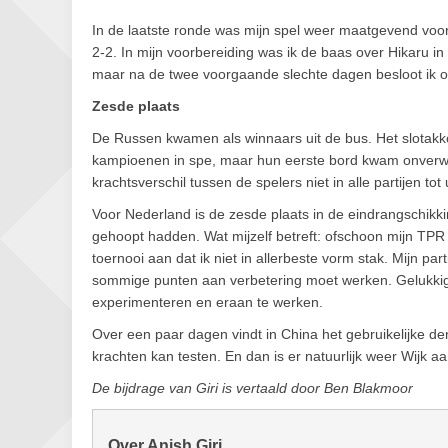
In de laatste ronde was mijn spel weer maatgevend voor
2-2. In mijn voorbereiding was ik de baas over Hikaru in
maar na de twee voorgaande slechte dagen besloot ik om
Zesde plaats
De Russen kwamen als winnaars uit de bus. Het slotakko
kampioenen in spe, maar hun eerste bord kwam onverwac
krachtsverschil tussen de spelers niet in alle partijen tot
Voor Nederland is de zesde plaats in de eindrangschikk
gehoopt hadden. Wat mijzelf betreft: ofschoon mijn TPR 
toernooi aan dat ik niet in allerbeste vorm stak. Mijn part
sommige punten aan verbetering moet werken. Gelukkig
experimenteren en eraan te werken.
Over een paar dagen vindt in China het gebruikelijke den
krachten kan testen. En dan is er natuurlijk weer Wijk 
De bijdrage van Giri is vertaald door Ben Blakmoor
Over Anish Giri