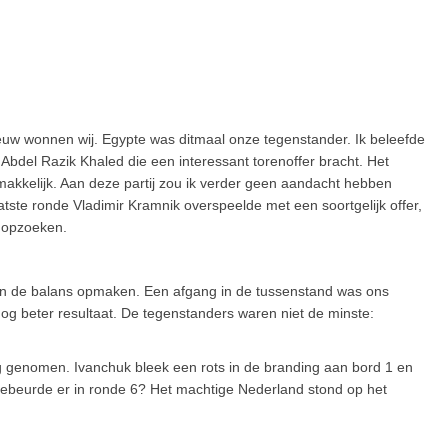
w wonnen wij. Egypte was ditmaal onze tegenstander. Ik beleefde
 Abdel Razik Khaled die een interessant torenoffer bracht. Het
emakkelijk. Aan deze partij zou ik verder geen aandacht hebben
ste ronde Vladimir Kramnik overspeelde met een soortgelijk offer,
n opzoeken.
n de balans opmaken. Een afgang in de tussenstand was ons
g beter resultaat. De tegenstanders waren niet de minste:
ng genomen. Ivanchuk bleek een rots in de branding aan bord 1 en
gebeurde er in ronde 6? Het machtige Nederland stond op het