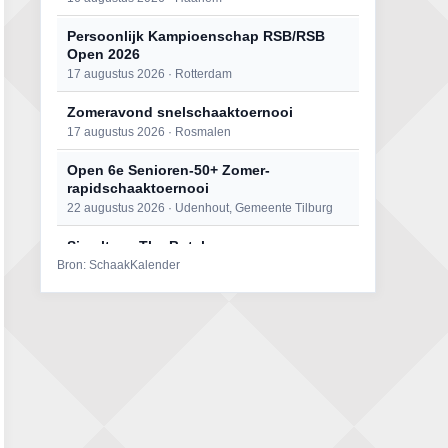
Persoonlijk Kampioenschap RSB/RSB
Open 2026
17 augustus 2026 · Rotterdam
Zomeravond snelschaaktoernooi
17 augustus 2026 · Rosmalen
Open 6e Senioren-50+ Zomer-
rapidschaaktoernooi
22 augustus 2026 · Udenhout, Gemeente Tilburg
Simultaan The Butcher
Bron: SchaakKalender
22 augustus 2026 · Utrecht
Mat op ‘t Wad
22 augustus 2026 · Den Burg, Texel
2e Utrechts kroegloperstoernooi
23 augustus 2026 · Utrecht
Open Eemlandtoernooi 2026
25 augustus 2026 · Bunschoten-Spakenburg