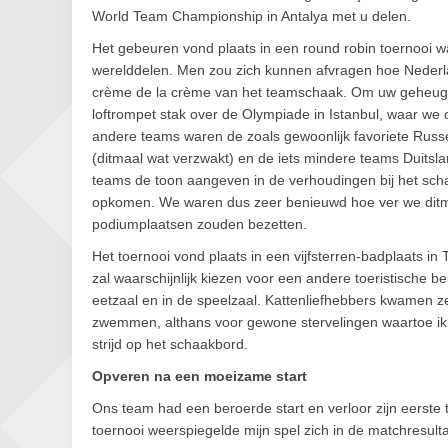
World Team Championship in Antalya met u delen.
Het gebeuren vond plaats in een round robin toernooi wa
werelddelen. Men zou zich kunnen afvragen hoe Nederla
crème de la crème van het teamschaak. Om uw geheugen o
loftrompet stak over de Olympiade in Istanbul, waar we 
andere teams waren de zoals gewoonlijk favoriete Russ
(ditmaal wat verzwakt) en de iets mindere teams Duitslan
teams de toon aangeven in de verhoudingen bij het sch
opkomen. We waren dus zeer benieuwd hoe ver we ditma
podiumplaatsen zouden bezetten.
Het toernooi vond plaats in een vijfsterren-badplaats in 
zal waarschijnlijk kiezen voor een andere toeristische 
eetzaal en in de speelzaal. Kattenliefhebbers kwamen 
zwemmen, althans voor gewone stervelingen waartoe ik 
strijd op het schaakbord.
Opveren na een moeizame start
Ons team had een beroerde start en verloor zijn eerst
toernooi weerspiegelde mijn spel zich in de matchresulta