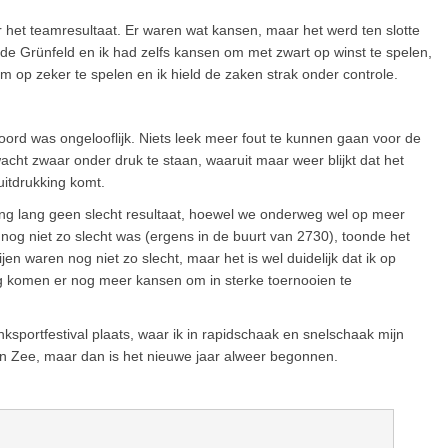
 het teamresultaat. Er waren wat kansen, maar het werd ten slotte
 de Grünfeld en ik had zelfs kansen om met zwart op winst te spelen,
 op zeker te spelen en ik hield de zaken strak onder controle.
ord was ongelooflijk. Niets leek meer fout te kunnen gaan voor de
ht zwaar onder druk te staan, waaruit maar weer blijkt dat het
 uitdrukking komt.
ing lang geen slecht resultaat, hoewel we onderweg wel op meer
nog niet zo slecht was (ergens in de buurt van 2730), toonde het
ijen waren nog niet zo slecht, maar het is wel duidelijk dat ik op
 komen er nog meer kansen om in sterke toernooien te
ksportfestival plaats, waar ik in rapidschaak en snelschaak mijn
aan Zee, maar dan is het nieuwe jaar alweer begonnen.