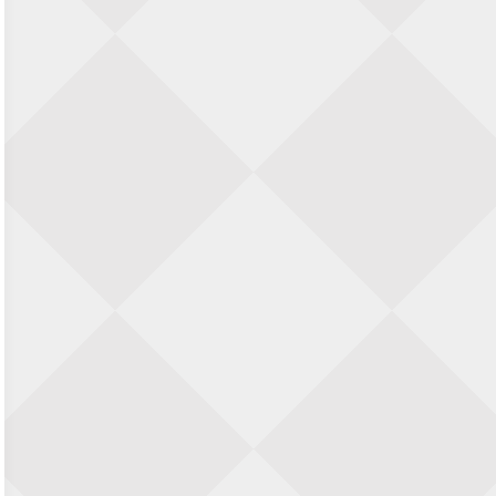
Jan Schut Rapidtoernooi
5 september 2026 · Groningen
Kroeglopertoernooi Putten
5 september 2026 · Putten
29e Strandschaaktoernooi
5 september 2026 · Zandvoort