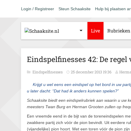
Login / Registreer
Steun Schaaksite
Hulp bij plaatsen ar
Live
Rubrieken
Eindspelfinesses 42: De regel 
Eindspelfinesses
25 december 2013 19:36
Herma
Krijgt u wel eens een eindspel op het bord in uw par
u later dacht: “Dat had ik anders kunnen spelen?”
Schaaksite biedt een eindspelrubriek aan waarin u uw ke
meesters Twan Burg en Herman Grooten zullen op frequen
Een vreemde eend in de bijt van de toreneindspelen met 
zwakkere partij zich vóór de pion bevindt. Uit eerdere r
(vijandelijke) pion hoort. Met een toren vóór de pion zij