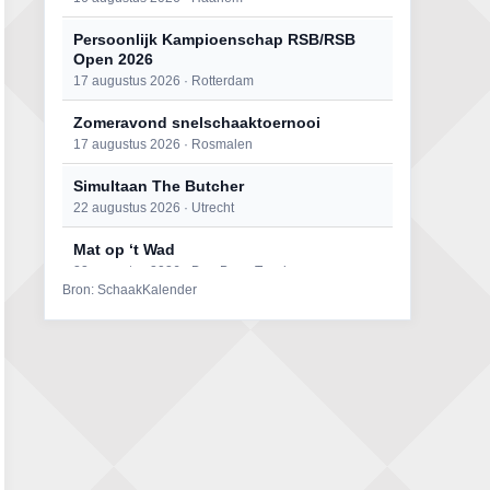
Persoonlijk Kampioenschap RSB/RSB
Open 2026
17 augustus 2026 · Rotterdam
Zomeravond snelschaaktoernooi
17 augustus 2026 · Rosmalen
Simultaan The Butcher
22 augustus 2026 · Utrecht
Mat op ‘t Wad
22 augustus 2026 · Den Burg, Texel
Bron: SchaakKalender
Open 6e Senioren-50+ Zomer-
rapidschaaktoernooi
22 augustus 2026 · Udenhout, Gemeente Tilburg
2e Utrechts kroegloperstoernooi
23 augustus 2026 · Utrecht
Open Eemlandtoernooi 2026
25 augustus 2026 · Bunschoten-Spakenburg