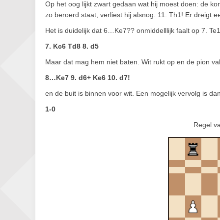
Op het oog lijkt zwart gedaan wat hij moest doen: de ko
zo beroerd staat, verliest hij alsnog: 11. Th1! Er dreigt
Het is duidelijk dat 6…Ke7?? onmiddelllijk faalt op 7. Te
7. Kc6 Td8 8. d5
Maar dat mag hem niet baten. Wit rukt op en de pion val
8…Ke7 9. d6+ Ke6 10. d7!
en de buit is binnen voor wit. Een mogelijk vervolg is d
1-0
Regel va