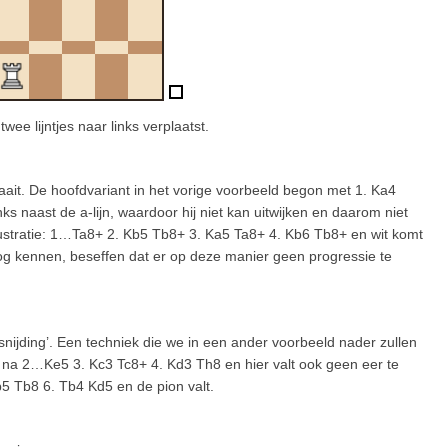
ee lijntjes naar links verplaatst.
raait. De hoofdvariant in het vorige voorbeeld begon met 1. Ka4
links naast de a-lijn, waardoor hij niet kan uitwijken en daarom niet
lustratie: 1…Ta8+ 2. Kb5 Tb8+ 3. Ka5 Ta8+ 4. Kb6 Tb8+ en wit komt
nog kennen, beseffen dat er op deze manier geen progressie te
nijding’. Een techniek die we in een ander voorbeeld nader zullen
p na 2…Ke5 3. Kc3 Tc8+ 4. Kd3 Th8 en hier valt ook geen eer te
b5 Tb8 6. Tb4 Kd5 en de pion valt.