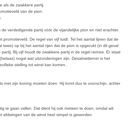
e als de zwakkere partij.
romotieveld van de pion.
.
 de verdedigende partij vóór de vijandelijke pion en niet erachter.
romotieveld. De regel van vijf luidt: Tel het aantal lijnen dat de
 twee) op bij het aantal rijen dat de pion is opgerukt (in dit geval
partij. Bij vijf houdt de zwakkere partij in de regel remise. Er staat
r (helaas) nogal wat uitzonderingen zijn. Desalniettemin is het
ifieke stelling tot winst kan komen.
ets met zijn koning moeten doen. Hij komt dus te voorschijn, achter
ig te gaan vallen. Dat dient hij ook meteen te doen, omdat wit
t afdwingen van de winst heel simpel is geworden.