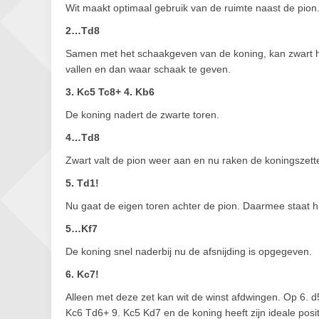
Wit maakt optimaal gebruik van de ruimte naast de pion
2…Td8
Samen met het schaakgeven van de koning, kan zwart he
vallen en dan waar schaak te geven.
3. Kc5 Tc8+ 4. Kb6
De koning nadert de zwarte toren.
4…Td8
Zwart valt de pion weer aan en nu raken de koningszette
5. Td1!
Nu gaat de eigen toren achter de pion. Daarmee staat hi
5…Kf7
De koning snel naderbij nu de afsnijding is opgegeven.
6. Kc7!
Alleen met deze zet kan wit de winst afdwingen. Op 6. 
Kc6 Td6+ 9. Kc5 Kd7 en de koning heeft zijn ideale posit