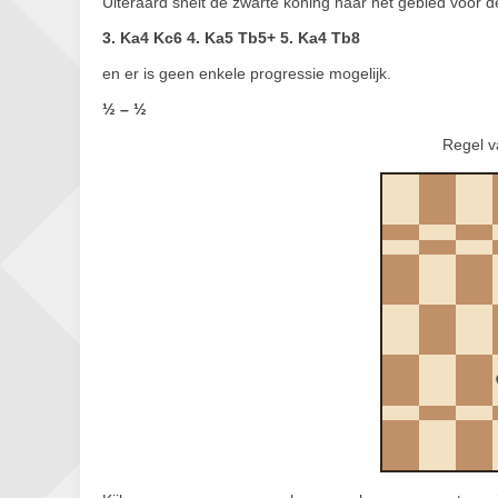
Uiteraard snelt de zwarte koning naar het gebied vóór d
3. Ka4 Kc6 4. Ka5 Tb5+ 5. Ka4 Tb8
en er is geen enkele progressie mogelijk.
½ – ½
Regel v