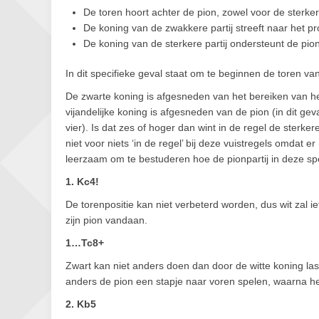
De toren hoort achter de pion, zowel voor de sterker
De koning van de zwakkere partij streeft naar het p
De koning van de sterkere partij ondersteunt de pion
In dit specifieke geval staat om te beginnen de toren van
De zwarte koning is afgesneden van het bereiken van het p
vijandelijke koning is afgesneden van de pion (in dit geval
vier). Is dat zes of hoger dan wint in de regel de sterkere 
niet voor niets ‘in de regel’ bij deze vuistregels omdat e
leerzaam om te bestuderen hoe de pionpartij in deze spec
1. Kc4!
De torenpositie kan niet verbeterd worden, dus wit zal i
zijn pion vandaan.
1…Tc8+
Zwart kan niet anders doen dan door de witte koning last
anders de pion een stapje naar voren spelen, waarna he
2. Kb5