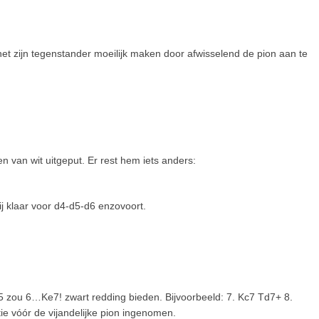
.
t zijn tegenstander moeilijk maken door afwisselend de pion aan te
n van wit uitgeput. Er rest hem iets anders:
j klaar voor d4-d5-d6 enzovoort.
d5 zou 6…Ke7! zwart redding bieden. Bijvoorbeeld: 7. Kc7 Td7+ 8.
ie vóór de vijandelijke pion ingenomen.