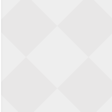
Nazomervierkampentoernooi 2026
28 augustus 2026 · Assen
KC Open
28 augustus 2026 · Haarlem
11e Goirles Weekend Kampioenschap
28 augustus 2026 · Goirle
Keisnel Schaaktoernooi
29 augustus 2026 · Amersfoort
Kroeg & Loper Leiden
30 augustus 2026 · Leiden
Open Schaakkampioenschap van
Arnhem
4 september 2026 · ARNHEM
SIOK Rapid Schaaktoernooi
5 september 2026 · Oosterhout