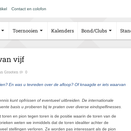
tikel
Contact en colofon
Toernooien
Kalenders
Bond/Clubs
Stan
van vijf
n Grooten
0
tijen? En was u tevreden over de afloop? Of knaagde er iets waarvan
nnis kunt opfrissen of eventueel uitbreiden. De internationale
te basis u proberen bij te praten over diverse eindspelfinesses.
toren en pion tegen toren is de positie waarin de toren van de
ubrieken weten we inmiddels dat de toren idealiter achter de
n veel stellingen verloren. Ze worden pas interessant als de pion