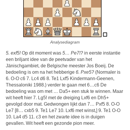
Analysediagram
5. exf5!
Op dit moment was
5… Pe7!?
in eerste instantie
een briljant idee van de peetvader van het
Jänischgambiet, de Belgische meester Jos Boeij. De
bedoeling is om na het hebberige
6. Pxe5?
(Normaler is
6. O-O c6 7. Lc4 d6 8. Te1 Lxf5 Kindermann-Geenen,
Thessaloniki 1988.) verder te gaan met 6…c6 De
bedoeling was om met … Da5+ een stuk te winnen. Maar
wit heeft hier 7. Lg5! met de dreiging Lxf6 en Dh5+
gevolgd door mat. Gedwongen lijkt dan 7… Pxf5 8. O-O
Le7 [8… cxb5 9. Te1 Le7 10. Lxf6 met winst,] 9. Te1 O-O
10. La4 d5 11. c3 en het zwarte idee is in duigen
gevallen. Wit heeft een gezonde pion meer.