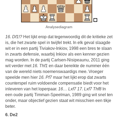
Analysediagram
16. Df1!?
Het lijkt erop dat tegenwoordig dit de kritieke zet
is, die het zwarte spel in twijfel trekt. In elk geval slaagde
wit er in een partij Tiviakov-Inkiov, 1998 een bres te slaan
in zwarts defensie, waarbij Inkiov als een kenner gezien
mag worden. In de partij Carlsen-Nisipeaunu, 2011 ging
wit verder met
16. Thf1
en daar bereikte de nummer één
van de wereld niets noemenswaardigs mee. Vroeger
speelde men hier
16. Pf7
maar het lijkt erop dat zwarts
counterspel ruim voldoende compensatie biedt voor het
inleveren van het loperpaar.
16… Lxf7 17. Lxf7 Thf8
In
een oude partij Timman-Speelman, 1989 ging wit snel ten
onder, maar objectief gezien staat wit misschien een tikje
beter.
6. De2