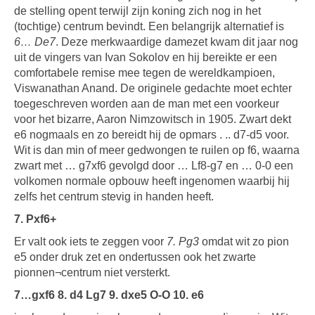
de stelling opent terwijl zijn koning zich nog in het
(tochtige) centrum bevindt. Een belangrijk alternatief is
6… De7
. Deze merkwaardige damezet kwam dit jaar nog
uit de vingers van Ivan Sokolov en hij bereikte er een
comfortabele remise mee tegen de wereldkampioen,
Viswanathan Anand. De originele gedachte moet echter
toegeschreven worden aan de man met een voorkeur
voor het bizarre, Aaron Nimzowitsch in 1905. Zwart dekt
e6 nogmaals en zo bereidt hij de opmars . .. d7-d5 voor.
Wit is dan min of meer gedwongen te ruilen op f6, waarna
zwart met … g7xf6 gevolgd door … Lf8-g7 en … 0-0 een
volkomen normale opbouw heeft ingenomen waarbij hij
zelfs het centrum stevig in handen heeft.
7. Pxf6+
Er valt ook iets te zeggen voor
7. Pg3
omdat wit zo pion
e5 onder druk zet en ondertussen ook het zwarte
pionnen¬centrum niet versterkt.
7…gxf6 8. d4 Lg7 9. dxe5 O-O 10. e6