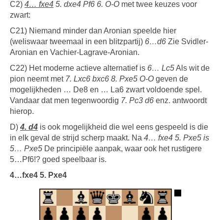
C2)
4… fxe4
5. dxe4 Pf6 6. O-O
met twee keuzes voor
zwart:
C21) Niemand minder dan Aronian speelde hier
(weliswaar tweemaal in een blitzpartij)
6…d6
Zie Svidler-
Aronian en Vachier-Lagrave-Aronian.
C22) Het moderne actieve alternatief is
6… Lc5
Als wit de
pion neemt met
7. Lxc6 bxc6 8. Pxe5 O-O
geven de
mogelijkheden … De8 en … La6 zwart voldoende spel.
Vandaar dat men tegenwoordig
7. Pc3 d6
enz. antwoordt
hierop.
D)
4. d4
is ook mogelijkheid die wel eens gespeeld is die
in elk geval de strijd scherp maakt. Na
4… fxe4 5. Pxe5 is
5… Pxe5
De principiële aanpak, waar ook het rustigere
5…Pf6!? goed speelbaar is.
4…fxe4 5. Pxe4