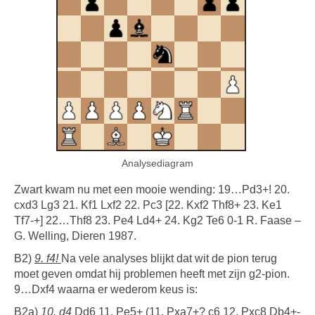
Analysediagram
Zwart kwam nu met een mooie wending: 19…Pd3+! 20.
cxd3 Lg3 21. Kf1 Lxf2 22. Pc3 [22. Kxf2 Thf8+ 23. Ke1
Tf7-+] 22…Thf8 23. Pe4 Ld4+ 24. Kg2 Te6 0-1 R. Faase –
G. Welling, Dieren 1987.
B2)
9. f4!
Na vele analyses blijkt dat wit de pion terug
moet geven omdat hij problemen heeft met zijn g2-pion.
9…Dxf4 waarna er wederom keus is:
B2a)
10. d4
Dd6 11. Pe5+ (11. Pxa7+? c6 12. Pxc8 Db4+-