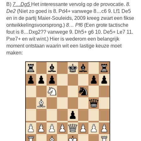
B)
7…Dg5
Het interessante vervolg op de provocatie.
8.
De2
(Niet zo goed is 8. Pd4+ vanwege 8…c6 9. Lf1 De5
en in de partij Maier-Souleids, 2009 kreeg zwart een fikse
ontwikkelingsvoorsprong.)
8… Pf6
(Een grote tactische
fout is 8…Dxg2?? vanwege 9. Dh5+ g6 10. De5+ Le7 11.
Pxe7+ en wit wint.) Hier is wederom een belangrijk
moment ontstaan waarin wit een lastige keuze moet
maken: