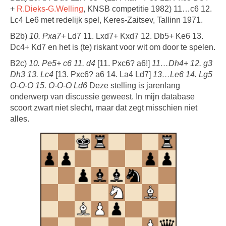
+
R.Dieks-G.Welling
, KNSB competitie 1982) 11…c6 12.
Lc4 Le6 met redelijk spel, Keres-Zaitsev, Tallinn 1971.
B2b)
10. Pxa7+
Ld7 11. Lxd7+ Kxd7 12. Db5+ Ke6 13.
Dc4+ Kd7 en het is (te) riskant voor wit om door te spelen.
B2c)
10. Pe5+ c6 11. d4
[11. Pxc6? a6!]
11…Dh4+ 12. g3
Dh3 13. Lc4
[13. Pxc6? a6 14. La4 Ld7]
13…Le6 14. Lg5
O-O-O 15. O-O-O Ld6
Deze stelling is jarenlang
onderwerp van discussie geweest. In mijn database
scoort zwart niet slecht, maar dat zegt misschien niet
alles.