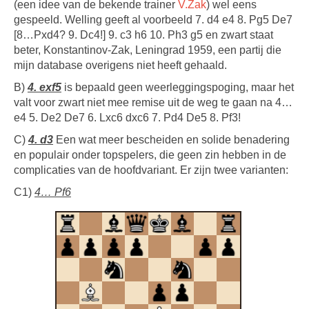
(een idee van de bekende trainer
V.Zak
) wel eens
gespeeld. Welling geeft al voorbeeld 7. d4 e4 8. Pg5 De7
[8…Pxd4? 9. Dc4!] 9. c3 h6 10. Ph3 g5 en zwart staat
beter, Konstantinov-Zak, Leningrad 1959, een partij die
mijn database overigens niet heeft gehaald.
B)
4. exf5
is bepaald geen weerleggingspoging, maar het
valt voor zwart niet mee remise uit de weg te gaan na 4…
e4 5. De2 De7 6. Lxc6 dxc6 7. Pd4 De5 8. Pf3!
C)
4. d3
Een wat meer bescheiden en solide benadering
en populair onder topspelers, die geen zin hebben in de
complicaties van de hoofdvariant. Er zijn twee varianten:
C1)
4… Pf6