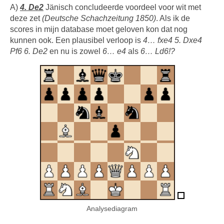
A)
4. De2
Jänisch concludeerde voordeel voor wit met
deze zet
(Deutsche Schachzeitung 1850)
. Als ik de
scores in mijn database moet geloven kon dat nog
kunnen ook. Een plausibel verloop is
4… fxe4 5. Dxe4
Pf6 6. De2
en nu is zowel
6… e4
als
6… Ld6!?
Analysediagram