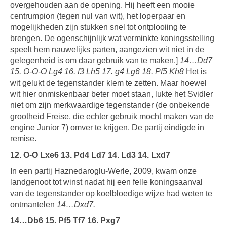
overgehouden aan de opening. Hij heeft een mooie
centrumpion (tegen nul van wit), het loperpaar en
mogelijkheden zijn stukken snel tot ontplooiing te
brengen. De ogenschijnlijk wat verminkte koningsstelling
speelt hem nauwelijks parten, aangezien wit niet in de
gelegenheid is om daar gebruik van te maken.]
14…Dd7
15. O-O-O Lg4 16. f3 Lh5 17. g4 Lg6 18. Pf5 Kh8
Het is
wit gelukt de tegenstander klem te zetten. Maar hoewel
wit hier onmiskenbaar beter moet staan, lukte het Svidler
niet om zijn merkwaardige tegenstander (de onbekende
grootheid Freise, die echter gebruik mocht maken van de
engine Junior 7) omver te krijgen. De partij eindigde in
remise.
12. O-O Lxe6 13. Pd4 Ld7 14. Ld3 14. Lxd7
In een partij Haznedaroglu-Werle, 2009, kwam onze
landgenoot tot winst nadat hij een felle koningsaanval
van de tegenstander op koelbloedige wijze had weten te
ontmantelen
14…Dxd7.
14…Db6 15. Pf5 Tf7 16. Pxg7