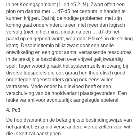
in het Koningsgambiet (1. e4 e5 2. f4). Zwart offert een
pion om daarna met … d7-d5 het centrum in handen te
kunnen krijgen. Dat hij de nodige problemen met zijn
koning gaat ondervinden, is een niet meer dan logisch
vervolg (niet in het minst omdat na een … d7-d5 het
paard op c6 gepend wordt, waardoor Pf3xe5 in de stelling
komt). Desalniettemin blijkt zwart door een snelle
ontwikkeling en een groot aantal verrassende ressources
in de praktijk te beschikken over vrijwel gelijkwaardig
spel. Tegenwoordig raakt het systeem zelfs in zwang bij
diverse topspelers die ook graag hun theoretisch goed
onderlegde tegenstanders graag ook eens willen
verrassen. Mede onder hun invloed heeft er een
verschuiving van de hoofdvariant plaatsgevonden. Een
leuke variant voor avontuurlijk aangelegde spelers!
4. Pc3
De hoofdvariant en de belangrijkste bestrijdingswijze van
het gambiet. Er zijn diverse andere vierde zetten voor wit
die ik kort zal aanstippen.