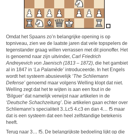
Omdat het Spaans zo’n belangrijke opening is op
topniveau, zien we de laatste jaren dat vele topspelers de
tegenstander graag willen verrassen met dit pionoffer. Het
is genoemd naar zijn uitvinder,
Carl Friedrich
Andreyevich von Jaenisch (1813 – 1872)
, die het gambiet
al in 1847 in
‘La Palamède’
introduceerde. In het Engels
wordt het systeem abusievelijk
‘The Schliemann
Defense’
genoemd maar volgens Welling klopt dat niet.
Welling zegt dat het te wijten is aan een fout in de
‘Bilguer’ dat namelijk verwijst naar artikelen in de
‘Deutsche Schachzeitung’
. Die artikelen gaan echter over
Schliemann’s specialiteit 3..Lc5 4.c3 en dan 4… f5 maar
dat is een systeem dat een heel zelfstandige betekenis
heeft.
Terug naar 3… f5. De belangrijkste bedoeling lijkt op die