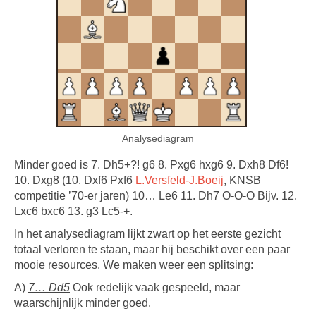
Analysediagram
Minder goed is 7. Dh5+?! g6 8. Pxg6 hxg6 9. Dxh8 Df6!
10. Dxg8 (10. Dxf6 Pxf6
L.Versfeld-J.Boeij
, KNSB
competitie ’70-er jaren) 10… Le6 11. Dh7 O-O-O Bijv. 12.
Lxc6 bxc6 13. g3 Lc5-+.
In het analysediagram lijkt zwart op het eerste gezicht
totaal verloren te staan, maar hij beschikt over een paar
mooie resources. We maken weer een splitsing:
A)
7… Dd5
Ook redelijk vaak gespeeld, maar
waarschijnlijk minder goed.