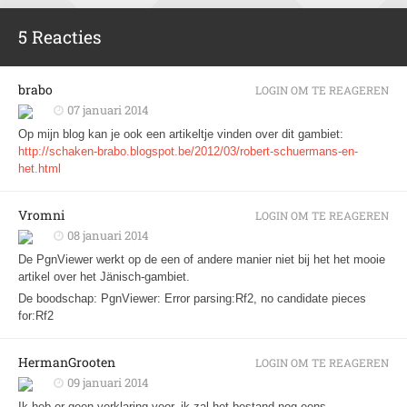
5 Reacties
brabo
LOGIN OM TE REAGEREN
07 januari 2014
Op mijn blog kan je ook een artikeltje vinden over dit gambiet:
http://schaken-brabo.blogspot.be/2012/03/robert-schuermans-en-
het.html
Vromni
LOGIN OM TE REAGEREN
08 januari 2014
De PgnViewer werkt op de een of andere manier niet bij het het mooie
artikel over het Jänisch-gambiet.
De boodschap: PgnViewer: Error parsing:Rf2, no candidate pieces
for:Rf2
HermanGrooten
LOGIN OM TE REAGEREN
09 januari 2014
Ik heb er geen verklaring voor, ik zal het bestand nog eens