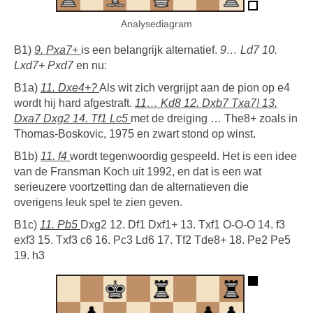
Analysediagram
B1)
9. Pxa7+
is een belangrijk alternatief.
9… Ld7 10.
Lxd7+ Pxd7
en nu:
B1a)
11. Dxe4+?
Als wit zich vergrijpt aan de pion op e4
wordt hij hard afgestraft.
11… Kd8 12. Dxb7 Txa7! 13.
Dxa7 Dxg2 14. Tf1 Lc5
met de dreiging … The8+ zoals in
Thomas-Boskovic, 1975 en zwart stond op winst.
B1b)
11. f4
wordt tegenwoordig gespeeld. Het is een idee
van de Fransman Koch uit 1992, en dat is een wat
serieuzere voortzetting dan de alternatieven die
overigens leuk spel te zien geven.
B1c)
11. Pb5
Dxg2 12. Df1 Dxf1+ 13. Txf1 O-O-O 14. f3
exf3 15. Txf3 c6 16. Pc3 Ld6 17. Tf2 Tde8+ 18. Pe2 Pe5
19. h3