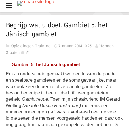
Begrijp wat u doet: Gambiet 5: het
Jänisch gambiet
Opleiding en Training
7 januari 2014 10:25
Herman
Grooten
5
Gambiet 5: het Jänisch gambiet
Er kan onderscheid gemaakt worden tussen de goede
en speelbare gambieten en de soms gevaarlijke, maar
vaak ook zeer dubieuze of verdachte gambieten. Zo
bestond er enige tijd een tijdschrift over gambieten,
getiteld
Gambitrevue
. Toen mijn schaakvriend IM Gerard
Welling
(zie foto Dimitri Reinderman)
me eens een
nummer onder ogen gaf, was ik verbaasd over de vele
idiote zetten die mensen voorgesteld hadden en daar ook
nog graag hun naam aan gekoppeld wilden hebben. De