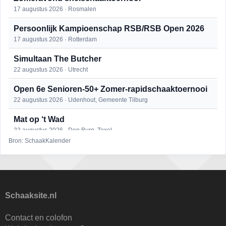
17 augustus 2026 · Rosmalen
Persoonlijk Kampioenschap RSB/RSB Open 2026
17 augustus 2026 · Rotterdam
Simultaan The Butcher
22 augustus 2026 · Utrecht
Open 6e Senioren-50+ Zomer-rapidschaaktoernooi
22 augustus 2026 · Udenhout, Gemeente Tilburg
Mat op ‘t Wad
22 augustus 2026 · Den Burg, Texel
Bron: SchaakKalender
2e Utrechts kroegloperstoernooi
23 augustus 2026 · Utrecht
Open Eemlandtoernooi 2026
25 augustus 2026 · Bunschoten-Spakenburg
Schaaksite.nl
DSC Girls Night
Contact en colofon
27 augustus 2026 · Delft