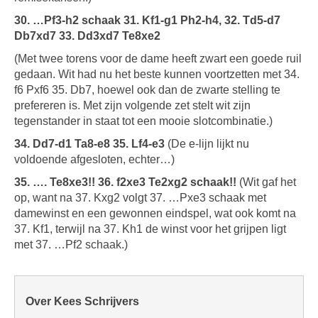
30. …Pf3-h2 schaak 31. Kf1-g1 Ph2-h4, 32. Td5-d7
Db7xd7 33. Dd3xd7 Te8xe2
(Met twee torens voor de dame heeft zwart een goede ruil
gedaan. Wit had nu het beste kunnen voortzetten met 34.
f6 Pxf6 35. Db7, hoewel ook dan de zwarte stelling te
prefereren is. Met zijn volgende zet stelt wit zijn
tegenstander in staat tot een mooie slotcombinatie.)
34. Dd7-d1 Ta8-e8 35. Lf4-e3
(De e-lijn lijkt nu
voldoende afgesloten, echter…)
35. …. Te8xe3!! 36. f2xe3 Te2xg2 schaak!!
(Wit gaf het
op, want na 37. Kxg2 volgt 37. …Pxe3 schaak met
damewinst en een gewonnen eindspel, wat ook komt na
37. Kf1, terwijl na 37. Kh1 de winst voor het grijpen ligt
met 37. …Pf2 schaak.)
Over Kees Schrijvers