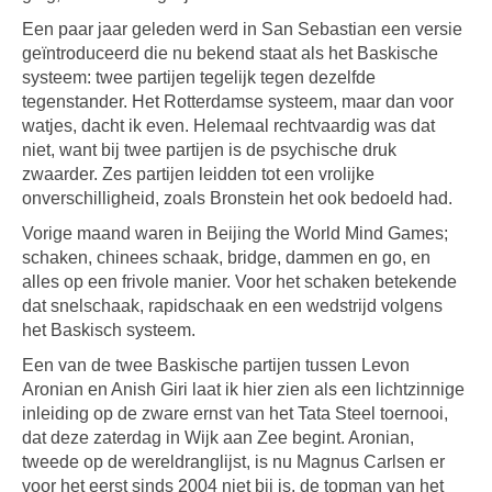
Een paar jaar geleden werd in San Sebastian een versie
geïntroduceerd die nu bekend staat als het Baskische
systeem: twee partijen tegelijk tegen dezelfde
tegenstander. Het Rotterdamse systeem, maar dan voor
watjes, dacht ik even. Helemaal rechtvaardig was dat
niet, want bij twee partijen is de psychische druk
zwaarder. Zes partijen leidden tot een vrolijke
onverschilligheid, zoals Bronstein het ook bedoeld had.
Vorige maand waren in Beijing the World Mind Games;
schaken, chinees schaak, bridge, dammen en go, en
alles op een frivole manier. Voor het schaken betekende
dat snelschaak, rapidschaak en een wedstrijd volgens
het Baskisch systeem.
Een van de twee Baskische partijen tussen Levon
Aronian en Anish Giri laat ik hier zien als een lichtzinnige
inleiding op de zware ernst van het Tata Steel toernooi,
dat deze zaterdag in Wijk aan Zee begint. Aronian,
tweede op de wereldranglijst, is nu Magnus Carlsen er
voor het eerst sinds 2004 niet bij is, de topman van het