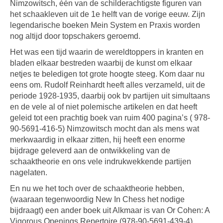
Nimzowitsch, één van de schilderachtigste figuren van
het schaakleven uit de 1e helft van de vorige eeuw. Zijn
legendarische boeken Mein System en Praxis worden
nog altijd door topschakers geroemd.
Het was een tijd waarin de wereldtoppers in kranten en
bladen elkaar bestreden waarbij de kunst om elkaar
netjes te beledigen tot grote hoogte steeg. Kom daar nu
eens om. Rudolf Reinhardt heeft alles verzameld, uit de
periode 1928-1935, daarbij ook bv partijen uit simultaans
en de vele al of niet polemische artikelen en dat heeft
geleid tot een prachtig boek van ruim 400 pagina’s ( 978-
90-5691-416-5) Nimzowitsch mocht dan als mens wat
merkwaardig in elkaar zitten, hij heeft een enorme
bijdrage geleverd aan de ontwikkeling van de
schaaktheorie en ons vele indrukwekkende partijen
nagelaten.
En nu we het toch over de schaaktheorie hebben,
(waaraan tegenwoordig New In Chess het nodige
bijdraagt) een ander boek uit Alkmaar is van Or Cohen: A
Vigorous Openings Repertoire (978-90-5691-439-4)