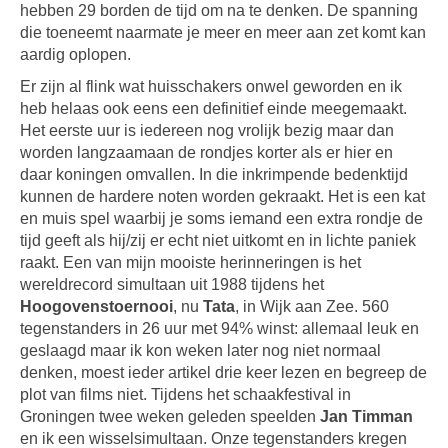
hebben 29 borden de tijd om na te denken. De spanning
die toeneemt naarmate je meer en meer aan zet komt kan
aardig oplopen.
Er zijn al flink wat huisschakers onwel geworden en ik
heb helaas ook eens een definitief einde meegemaakt.
Het eerste uur is iedereen nog vrolijk bezig maar dan
worden langzaamaan de rondjes korter als er hier en
daar koningen omvallen. In die inkrimpende bedenktijd
kunnen de hardere noten worden gekraakt. Het is een kat
en muis spel waarbij je soms iemand een extra rondje de
tijd geeft als hij/zij er echt niet uitkomt en in lichte paniek
raakt. Een van mijn mooiste herinneringen is het
wereldrecord simultaan uit 1988 tijdens het
Hoogovenstoernooi
, nu
Tata
, in Wijk aan Zee. 560
tegenstanders in 26 uur met 94% winst: allemaal leuk en
geslaagd maar ik kon weken later nog niet normaal
denken, moest ieder artikel drie keer lezen en begreep de
plot van films niet. Tijdens het schaakfestival in
Groningen twee weken geleden speelden
Jan Timman
en ik een wisselsimultaan. Onze tegenstanders kregen