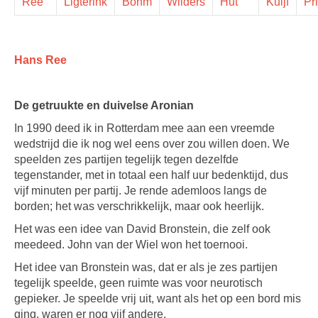
Ree
Ligterink
Böhm
Wilders
Hut
Kuijf
Pr
Hans Ree
De getruukte en duivelse Aronian
In 1990 deed ik in Rotterdam mee aan een vreemde
wedstrijd die ik nog wel eens over zou willen doen. We
speelden zes partijen tegelijk tegen dezelfde
tegenstander, met in totaal een half uur bedenktijd, dus
vijf minuten per partij. Je rende ademloos langs de
borden; het was verschrikkelijk, maar ook heerlijk.
Het was een idee van David Bronstein, die zelf ook
meedeed. John van der Wiel won het toernooi.
Het idee van Bronstein was, dat er als je zes partijen
tegelijk speelde, geen ruimte was voor neurotisch
gepieker. Je speelde vrij uit, want als het op een bord mis
ging, waren er nog vijf andere.