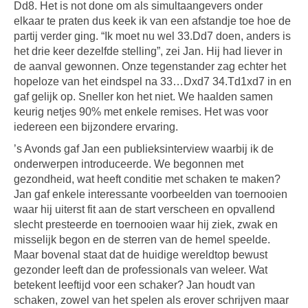
Dd8. Het is not done om als simultaangevers onder
elkaar te praten dus keek ik van een afstandje toe hoe de
partij verder ging. “Ik moet nu wel 33.Dd7 doen, anders is
het drie keer dezelfde stelling”, zei Jan. Hij had liever in
de aanval gewonnen. Onze tegenstander zag echter het
hopeloze van het eindspel na 33…Dxd7 34.Td1xd7 in en
gaf gelijk op. Sneller kon het niet. We haalden samen
keurig netjes 90% met enkele remises. Het was voor
iedereen een bijzondere ervaring.
’s Avonds gaf Jan een publieksinterview waarbij ik de
onderwerpen introduceerde. We begonnen met
gezondheid, wat heeft conditie met schaken te maken?
Jan gaf enkele interessante voorbeelden van toernooien
waar hij uiterst fit aan de start verscheen en opvallend
slecht presteerde en toernooien waar hij ziek, zwak en
misselijk begon en de sterren van de hemel speelde.
Maar bovenal staat dat de huidige wereldtop bewust
gezonder leeft dan de professionals van weleer. Wat
betekent leeftijd voor een schaker? Jan houdt van
schaken, zowel van het spelen als erover schrijven maar