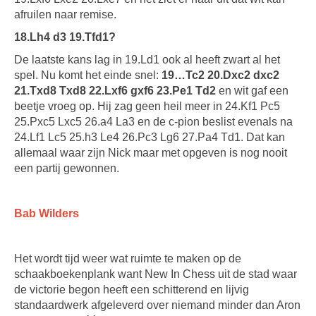
afruilen naar remise.
18.Lh4 d3 19.Tfd1?
De laatste kans lag in 19.Ld1 ook al heeft zwart al het
spel. Nu komt het einde snel:
19…Tc2 20.Dxc2 dxc2
21.Txd8 Txd8 22.Lxf6 gxf6 23.Pe1 Td2
en wit gaf een
beetje vroeg op. Hij zag geen heil meer in 24.Kf1 Pc5
25.Pxc5 Lxc5 26.a4 La3 en de c-pion beslist evenals na
24.Lf1 Lc5 25.h3 Le4 26.Pc3 Lg6 27.Pa4 Td1. Dat kan
allemaal waar zijn Nick maar met opgeven is nog nooit
een partij gewonnen.
Bab Wilders
Het wordt tijd weer wat ruimte te maken op de
schaakboekenplank want New In Chess uit de stad waar
de victorie begon heeft een schitterend en lijvig
standaardwerk afgeleverd over niemand minder dan Aron