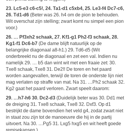
23. Lc5-e3 c6-c5!, 24. Ta1-d1 c5xb4, 25. Le3-f4 Dc7-c6,
26. Td1-d6
(Beter was 26. h4 om de pion te behouden.
Wit overschat zijn stelling; zwart komt nu simpel een pion
voor.)
26. … Pf3xh2 schaak, 27. Kf1-g1 Ph2-f3 schaak, 28.
Kg1-f1 Dc6-b7
(De dame blijft natuurlijk op de
belangrijke diagonaal a8-h1.) 29. Td6-d5 (Wit
onderbreekt nu de diagonaal en zet een val. Indien nu
namelijk 29. … b5 dan wint wit met een fraaie zet: 30.
Txe8 schaak, Txe8 31. De2!! De toren en het paard
worden aangevallen, terwijl de toren de onderste lijn niet
mag verlaten op straffe van mat. Na 31. …Ph2 schaak 32.
Kg2 gaat het paard verloren. Zwart speelt daarom:
29. …h7-h6 30. Dc2-d3
(Duidelijk beter was 30. Dd1 met
de dreiging 31. Txe8 schaak, Txe8 32. Dxf3. Op d1
bestrijkt de dame bovendien het veld g4, zodat zwart niet
in staat zou zijn tot de manoeuvre die hij in de partij
uitvoert. Na 30. …Pg5 31. Lxg5 hxg5 en wit heeft goede
remisekansen.)