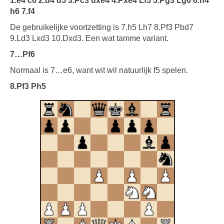
1.e4 c6 2.d4 d5 3.Pc3 dxe4 4.Pxe4 Lf5 5.Pg3 Lg6 6.h4
h6 7.f4
De gebruikelijke voortzetting is 7.h5 Lh7 8.Pf3 Pbd7
9.Ld3 Lxd3 10.Dxd3. Een wat tamme variant.
7…Pf6
Normaal is 7…e6, want wit wil natuurlijk f5 spelen.
8.Pf3 Ph5