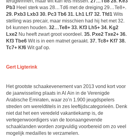
terugwinnen, maar wit kan iets missen.
27…Td8 28. Ke3
Pb3
Heel sterk was 28…Td6 met de dreiging 29…Te8+.
29. Pxb3 Lxb3 30. Pc3 Tb6 31. Lh1 Lf7 32. Tfd1
Wits
stelling was precair, maar misschien had hij het met 32.
b4 kunnen houden.
32…Te8+ 33. Kf3 Lh5+ 34. Kg2
Lxe2
Nu heeft zwart groot voordeel.
35. Pxe2 Txe2+ 36.
Kf3 Tbe6
Wit is in een matnet geraakt.
37. Tc8+ Kf7 38.
Tc7+ Kf6
Wit gaf op.
Gert Ligterink
Het grootste schaakevenement van 2013 vond kort voor
de jaarwisseling plaats in Al Ain in de Verenigde
Arabische Emiraten, waar zo’n 1.900 jeugdspelers
streden om wereldtitels in zes leeftijdscategorieën. Denk
niet dat het een veredeld vakantiekamp is, de
vertegenwoordigers van de toonaangevende
schaaklanden worden zorgvuldig voorbereid om zo veel
mogelijk medailles te verzamelen.