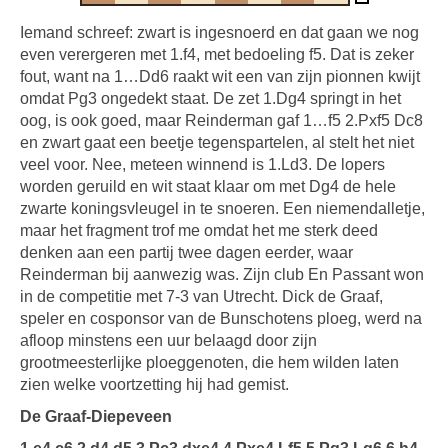
Iemand schreef: zwart is ingesnoerd en dat gaan we nog
even verergeren met 1.f4, met bedoeling f5. Dat is zeker
fout, want na 1…Dd6 raakt wit een van zijn pionnen kwijt
omdat Pg3 ongedekt staat. De zet 1.Dg4 springt in het
oog, is ook goed, maar Reinderman gaf 1…f5 2.Pxf5 Dc8
en zwart gaat een beetje tegenspartelen, al stelt het niet
veel voor. Nee, meteen winnend is 1.Ld3. De lopers
worden geruild en wit staat klaar om met Dg4 de hele
zwarte koningsvleugel in te snoeren. Een niemendalletje,
maar het fragment trof me omdat het me sterk deed
denken aan een partij twee dagen eerder, waar
Reinderman bij aanwezig was. Zijn club En Passant won
in de competitie met 7-3 van Utrecht. Dick de Graaf,
speler en cosponsor van de Bunschotens ploeg, werd na
afloop minstens een uur belaagd door zijn
grootmeesterlijke ploeggenoten, die hem wilden laten
zien welke voortzetting hij had gemist.
De Graaf-Diepeveen