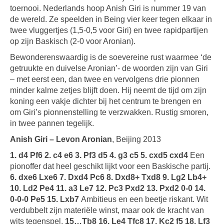
toernooi. Nederlands hoop Anish Giri is nummer 19 van
de wereld. Ze speelden in Being vier keer tegen elkaar in
twee vluggertjes (1,5-0,5 voor Giri) en twee rapidpartijen
op zijn Baskisch (2-0 voor Aronian).
Bewonderenswaardig is de soevereine rust waarmee ‘de
getruukte en duivelse Aronian’- de woorden zijn van Giri
– met eerst een, dan twee en vervolgens drie pionnen
minder kalme zetjes blijft doen. Hij neemt de tijd om zijn
koning een vakje dichter bij het centrum te brengen en
om Giri’s pionnenstelling te verzwakken. Rustig smoren,
in twee pannen tegelijk.
Anish Giri – Levon Aronian
, Beijing 2013
1. d4 Pf6 2. c4 e6 3. Pf3 d5 4. g3 c5 5. cxd5 cxd4
Een
pionoffer dat heel geschikt lijkt voor een Baskische partij.
6. dxe6 Lxe6 7. Dxd4 Pc6 8. Dxd8+ Txd8 9. Lg2 Lb4+
10. Ld2 Pe4 11. a3 Le7 12. Pc3 Pxd2 13. Pxd2 0-0 14.
0-0-0 Pe5 15. Lxb7
Ambitieus en een beetje riskant. Wit
verdubbelt zijn materiële winst, maar ook de kracht van
wits tegenspel.
15…Tb8 16. Le4 Tfc8 17. Kc2 f5 18. Lf3