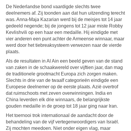
De Nederlandse bond vaardigde slechts twee
deelnemers af. Zij toonden aan dat hun uitzending terecht
was. Anna-Maja Kazarian werd bij de meisjes tot 14 jaar
gedeeld negende; bij de jongens tot 12 jaar miste Robby
Kevlishvili op een haar een medaille. Hij eindigde met
vier anderen een punt achter de Armeense winnaar, maar
werd door het tiebreaksysteem verwezen naar de vierde
plaats.
Als de resultaten in Al Ain een beeld geven van de stand
van zaken in de schaakwereld over vijftien jaar, dan mag
de traditionele grootmacht Europa zich zorgen maken.
Slechts in drie van de twaalf categorieën eindigde een
Europese deelnemer op de eerste plaats. Azië overtrof
dat ruimschoots met zeven overwinningen. India en
China leverden elk drie winnaars, de belangrijkste
gouden medaille in de groep tot 18 jaar ging naar Iran.
Het toernooi trok internationaal de aandacht door de
behandeling van de vijf vertegenwoordigers van Israël.
Zij mochten meedoen. Niet onder eigen vlag, maar