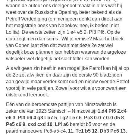
waarin de auteur ons deelgenoot maakt in alles wat hij
weet over de Russische Opening, beter bekend als de
Petroff Verdediging (en menigeen denkt dan direct aan
het magistrale boek van Nabokov, nee, ik bedoel niet
Lolita). De eerste zetten zijn 1.e4 e5 2. Pf3 Pf6. Op de
club zegt men dan soms : Wil je remise? Maar het boek
van Cohen laat zien dat zwart met deze 2e zet wel
degelijk boze plannen kan hebben waarvan de argeloze
witspeler wel degelijk het slachtoffer kan worden.
Als wit geen zin heeft in een mogelijke Petrof kan hij al op
de 2e zet afwijken en daar zijn de eerste 90 bladzijden
aan gewijd maar verder komt oud en nieuw over de Petrof
voorbij in vele partijen. Zowel voor wit als voor zwart een
uitstekend leerboek.
Eén van de beroemdste partijen van Nimzowitsch is
zeker die van 1923 Sämisch – Nimzowitsj:
1.d4 Pf6 2.c4
e6 3. Pf3 b6 4.g3 Lb7 5. Lg2 Le7 6. Pc3 0-0 7.0-0 d5 8.
Pe5 c6 9. cxd cxd 10. Lf4 a6
bereidt b5 voor en de
paardmanoeuvre Pc6-a5-c4.
11. Tc1 b5 12. Db3 Pc6 13.