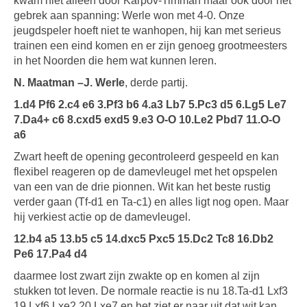
kwam niet alleen door Karpov-Timman maar ook door het
gebrek aan spanning: Werle won met 4-0. Onze
jeugdspeler hoeft niet te wanhopen, hij kan met serieus
trainen een eind komen en er zijn genoeg grootmeesters
in het Noorden die hem wat kunnen leren.
N. Maatman –J. Werle
, derde partij.
1.d4 Pf6 2.c4 e6 3.Pf3 b6 4.a3 Lb7 5.Pc3 d5 6.Lg5 Le7
7.Da4+ c6 8.cxd5 exd5 9.e3 O-O 10.Le2 Pbd7 11.O-O
a6
Zwart heeft de opening gecontroleerd gespeeld en kan
flexibel reageren op de damevleugel met het opspelen
van een van de drie pionnen. Wit kan het beste rustig
verder gaan (Tf-d1 en Ta-c1) en alles ligt nog open. Maar
hij verkiest actie op de damevleugel.
12.b4 a5 13.b5 c5 14.dxc5 Pxc5 15.Dc2 Tc8 16.Db2
Pe6 17.Pa4 d4
daarmee lost zwart zijn zwakte op en komen al zijn
stukken tot leven. De normale reactie is nu 18.Ta-d1 Lxf3
19.Lxf6 Lxe2 20.Lxe7 en het ziet er naar uit dat wit kan