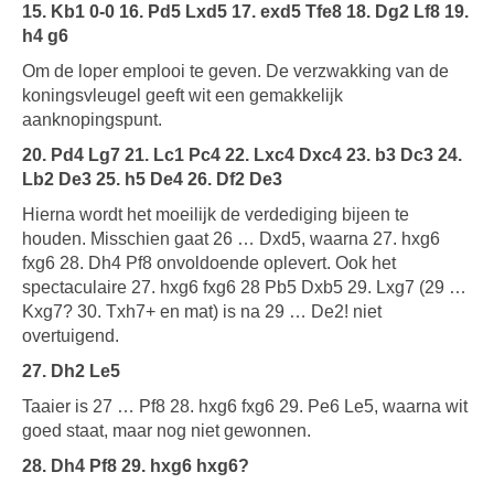
15. Kb1 0-0 16. Pd5 Lxd5 17. exd5 Tfe8 18. Dg2 Lf8 19.
h4 g6
Om de loper emplooi te geven. De verzwakking van de
koningsvleugel geeft wit een gemakkelijk
aanknopingspunt.
20. Pd4 Lg7 21. Lc1 Pc4 22. Lxc4 Dxc4 23. b3 Dc3 24.
Lb2 De3 25. h5 De4 26. Df2 De3
Hierna wordt het moeilijk de verdediging bijeen te
houden. Misschien gaat 26 … Dxd5, waarna 27. hxg6
fxg6 28. Dh4 Pf8 onvoldoende oplevert. Ook het
spectaculaire 27. hxg6 fxg6 28 Pb5 Dxb5 29. Lxg7 (29 …
Kxg7? 30. Txh7+ en mat) is na 29 … De2! niet
overtuigend.
27. Dh2 Le5
Taaier is 27 … Pf8 28. hxg6 fxg6 29. Pe6 Le5, waarna wit
goed staat, maar nog niet gewonnen.
28. Dh4 Pf8 29. hxg6 hxg6?