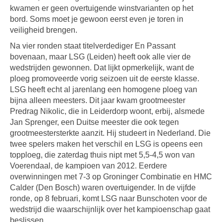
kwamen er geen overtuigende winstvarianten op het
bord. Soms moet je gewoon eerst even je toren in
veiligheid brengen.
Na vier ronden staat titelverdediger En Passant
bovenaan, maar LSG (Leiden) heeft ook alle vier de
wedstrijden gewonnen. Dat lijkt opmerkelijk, want de
ploeg promoveerde vorig seizoen uit de eerste klasse.
LSG heeft echt al jarenlang een homogene ploeg van
bijna alleen meesters. Dit jaar kwam grootmeester
Predrag Nikolic, die in Leiderdorp woont, erbij, alsmede
Jan Sprenger, een Duitse meester die ook tegen
grootmeestersterkte aanzit. Hij studeert in Nederland. Die
twee spelers maken het verschil en LSG is opeens een
topploeg, die zaterdag thuis nipt met 5,5-4,5 won van
Voerendaal, de kampioen van 2012. Eerdere
overwinningen met 7-3 op Groninger Combinatie en HMC
Calder (Den Bosch) waren overtuigender. In de vijfde
ronde, op 8 februari, komt LSG naar Bunschoten voor de
wedstrijd die waarschijnlijk over het kampioenschap gaat
beslissen.