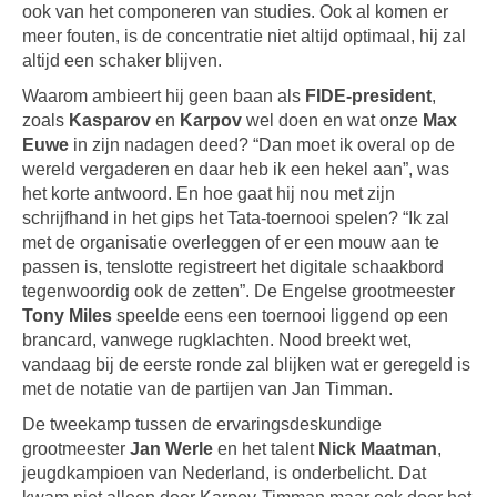
ook van het componeren van studies. Ook al komen er
meer fouten, is de concentratie niet altijd optimaal, hij zal
altijd een schaker blijven.
Waarom ambieert hij geen baan als
FIDE-president
,
zoals
Kasparov
en
Karpov
wel doen en wat onze
Max
Euwe
in zijn nadagen deed? “Dan moet ik overal op de
wereld vergaderen en daar heb ik een hekel aan”, was
het korte antwoord. En hoe gaat hij nou met zijn
schrijfhand in het gips het Tata-toernooi spelen? “Ik zal
met de organisatie overleggen of er een mouw aan te
passen is, tenslotte registreert het digitale schaakbord
tegenwoordig ook de zetten”. De Engelse grootmeester
Tony Miles
speelde eens een toernooi liggend op een
brancard, vanwege rugklachten. Nood breekt wet,
vandaag bij de eerste ronde zal blijken wat er geregeld is
met de notatie van de partijen van Jan Timman.
De tweekamp tussen de ervaringsdeskundige
grootmeester
Jan Werle
en het talent
Nick Maatman
,
jeugdkampioen van Nederland, is onderbelicht. Dat