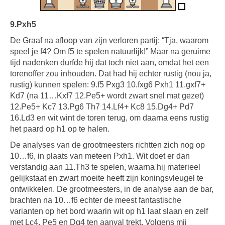
9.Pxh5
De Graaf na afloop van zijn verloren partij: “Tja, waarom
speel je f4? Om f5 te spelen natuurlijk!” Maar na geruime
tijd nadenken durfde hij dat toch niet aan, omdat het een
torenoffer zou inhouden. Dat had hij echter rustig (nou ja,
rustig) kunnen spelen: 9.f5 Pxg3 10.fxg6 Pxh1 11.gxf7+
Kd7 (na 11…Kxf7 12.Pe5+ wordt zwart snel mat gezet)
12.Pe5+ Kc7 13.Pg6 Th7 14.Lf4+ Kc8 15.Dg4+ Pd7
16.Ld3 en wit wint de toren terug, om daarna eens rustig
het paard op h1 op te halen.
De analyses van de grootmeesters richtten zich nog op
10…f6, in plaats van meteen Pxh1. Wit doet er dan
verstandig aan 11.Th3 te spelen, waarna hij materieel
gelijkstaat en zwart moeite heeft zijn koningsvleugel te
ontwikkelen. De grootmeesters, in de analyse aan de bar,
brachten na 10…f6 echter de meest fantastische
varianten op het bord waarin wit op h1 laat slaan en zelf
met Lc4, Pe5 en Dg4 ten aanval trekt. Volgens mij