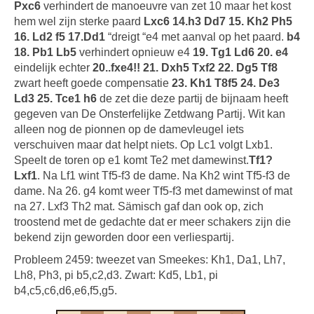
Pxc6
verhindert de manoeuvre van zet 10 maar het kost
hem wel zijn sterke paard
Lxc6 14.h3 Dd7 15. Kh2 Ph5
16. Ld2 f5 17.Dd1
“dreigt “e4 met aanval op het paard.
b4
18. Pb1 Lb5
verhindert opnieuw e4
19. Tg1 Ld6 20. e4
eindelijk echter
20..fxe4!! 21. Dxh5 Txf2 22. Dg5 Tf8
zwart heeft goede compensatie
23. Kh1 T8f5 24. De3
Ld3 25. Tce1 h6
de zet die deze partij de bijnaam heeft
gegeven van De Onsterfelijke Zetdwang Partij. Wit kan
alleen nog de pionnen op de damevleugel iets
verschuiven maar dat helpt niets. Op Lc1 volgt Lxb1.
Speelt de toren op e1 komt Te2 met damewinst.
Tf1?
Lxf1
. Na Lf1 wint Tf5-f3 de dame. Na Kh2 wint Tf5-f3 de
dame. Na 26. g4 komt weer Tf5-f3 met damewinst of mat
na 27. Lxf3 Th2 mat. Sämisch gaf dan ook op, zich
troostend met de gedachte dat er meer schakers zijn die
bekend zijn geworden door een verliespartij.
Probleem 2459: tweezet van Smeekes: Kh1, Da1, Lh7,
Lh8, Ph3, pi b5,c2,d3. Zwart: Kd5, Lb1, pi
b4,c5,c6,d6,e6,f5,g5.