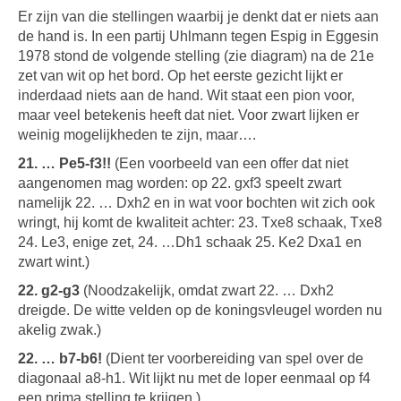
Er zijn van die stellingen waarbij je denkt dat er niets aan
de hand is. In een partij Uhlmann tegen Espig in Eggesin
1978 stond de volgende stelling (zie diagram) na de 21e
zet van wit op het bord. Op het eerste gezicht lijkt er
inderdaad niets aan de hand. Wit staat een pion voor,
maar veel betekenis heeft dat niet. Voor zwart lijken er
weinig mogelijkheden te zijn, maar….
21. … Pe5-f3!!
(Een voorbeeld van een offer dat niet
aangenomen mag worden: op 22. gxf3 speelt zwart
namelijk 22. … Dxh2 en in wat voor bochten wit zich ook
wringt, hij komt de kwaliteit achter: 23. Txe8 schaak, Txe8
24. Le3, enige zet, 24. …Dh1 schaak 25. Ke2 Dxa1 en
zwart wint.)
22. g2-g3
(Noodzakelijk, omdat zwart 22. … Dxh2
dreigde. De witte velden op de koningsvleugel worden nu
akelig zwak.)
22. … b7-b6!
(Dient ter voorbereiding van spel over de
diagonaal a8-h1. Wit lijkt nu met de loper eenmaal op f4
een prima stelling te krijgen.)