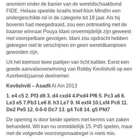
anoniem onder de banier van de wereldschaakbond
FIDE. Helaas speelde Israëls troef Alon Mindlin een
ondergeschikte rol in de categorie tot 18 jaar. Als hij
bovenin had meegedraaid, zou een ontmoeting met de
Iraanse winnaar Pouya Idani onvermijdelijk zijn geweest
met voorspelbare gevolgen. Idani zou opdracht hebben
gekregen niet te verschijnen en geen wereldkampioen
geworden zijn.
Uit het toernooi twee partijen van licht kaliber. Eerst een
goede aanvalsoverwinning van Robby Kevlishvili op een
Azerbeidzjaanse deelnemer.
Kevlishvili – Asadli
Al Ain 2013
1. e4 c5 2. Pf3 d6 3. d4 cxd4 4.Pxd4 Pf6 5. Pc3 a6 6.
Le3 e5 7.Pb3 Le6 8. h3 Le7 9. f4 exf4 10.Lxf4 Pc6 11.
De2 Pe5 12. 0-0-0 Dc7 13. g4 Tc8 14. g5 Pfd7
De opening is door beide spelers met kennis van zaken
behandeld. Wit kan nu onmiddellijk 15. Pd5 spelen, maar
met de volgende voorzorgsmaatregel is niets mis.