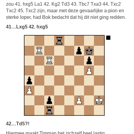
zou 41. hxg5 La1 42. Kg2 Td3 43. Tbc7 Txa3 44. Txc2
Txc2 45. Txc2 zijn, maar met deze gevaarlijke a-pion en
sterke loper, had Bok bedacht dat hij dit niet ging redden.
41…Lxg5 42. hxg5
42…Td5?!
Hiermee maakt Timman het zichzelf heel lastig.