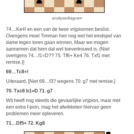
analysediagram
74…Ke4! en een van de twee vrijpionnen beslist.
Overigens moet Timman hier nog wel het eindspel van
dame tegen toren gaan winnen. Maar we mogen
aannemen dat hem dat wel toevertrouwd is. (Niet
overigens 74…f1=D?? 75. Tf6+ Ke4 76. Txf1 met
remise.)]
69…Tc8+!
Uiteraard. [Niet 69…f3? wegens 70. g7 met remise.]
70. Txc8 b1=D 71. g7
Wit heeft nog steeds die gevaarlijke vrijpion, maar met
een extra f-pion, mag het afwikkelen hiervan geen
problemen meer opleveren.
71…Df5+ 72. Kg8