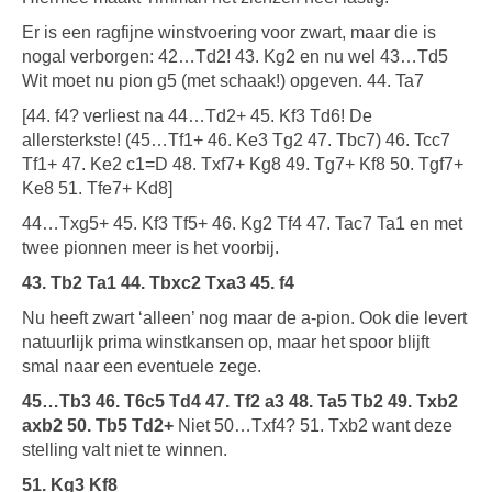
Er is een ragfijne winstvoering voor zwart, maar die is
nogal verborgen: 42…Td2! 43. Kg2 en nu wel 43…Td5
Wit moet nu pion g5 (met schaak!) opgeven. 44. Ta7
[44. f4? verliest na 44…Td2+ 45. Kf3 Td6! De
allersterkste! (45…Tf1+ 46. Ke3 Tg2 47. Tbc7) 46. Tcc7
Tf1+ 47. Ke2 c1=D 48. Txf7+ Kg8 49. Tg7+ Kf8 50. Tgf7+
Ke8 51. Tfe7+ Kd8]
44…Txg5+ 45. Kf3 Tf5+ 46. Kg2 Tf4 47. Tac7 Ta1 en met
twee pionnen meer is het voorbij.
43. Tb2 Ta1 44. Tbxc2 Txa3 45. f4
Nu heeft zwart ‘alleen’ nog maar de a-pion. Ook die levert
natuurlijk prima winstkansen op, maar het spoor blijft
smal naar een eventuele zege.
45…Tb3 46. T6c5 Td4 47. Tf2 a3 48. Ta5 Tb2 49. Txb2
axb2 50. Tb5 Td2+
Niet 50…Txf4? 51. Txb2 want deze
stelling valt niet te winnen.
51. Kg3 Kf8