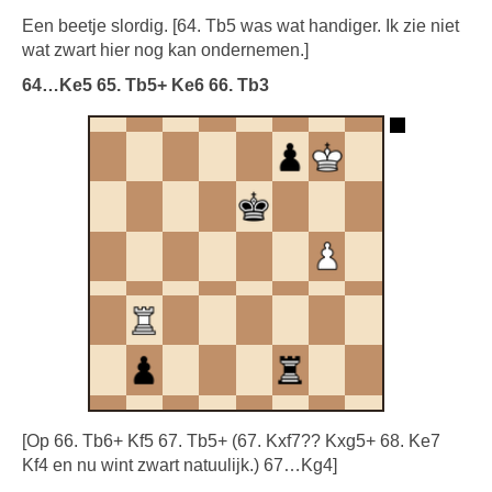
Een beetje slordig. [64. Tb5 was wat handiger. Ik zie niet
wat zwart hier nog kan ondernemen.]
64…Ke5 65. Tb5+ Ke6 66. Tb3
[Op 66. Tb6+ Kf5 67. Tb5+ (67. Kxf7?? Kxg5+ 68. Ke7
Kf4 en nu wint zwart natuulijk.) 67…Kg4]