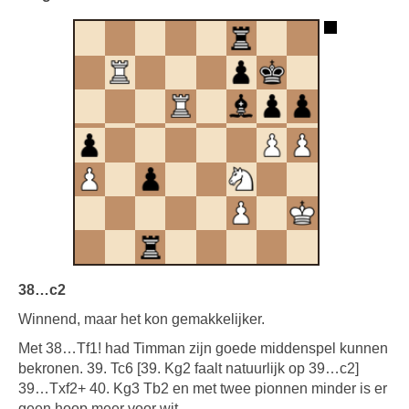
38…c2
Winnend, maar het kon gemakkelijker.
Met 38…Tf1! had Timman zijn goede middenspel kunnen
bekronen. 39. Tc6 [39. Kg2 faalt natuurlijk op 39…c2]
39…Txf2+ 40. Kg3 Tb2 en met twee pionnen minder is er
geen hoop meer voor wit.