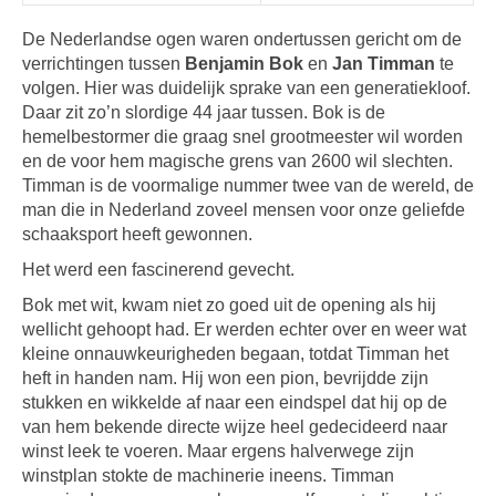
De Nederlandse ogen waren ondertussen gericht om de
verrichtingen tussen
Benjamin Bok
en
Jan Timman
te
volgen. Hier was duidelijk sprake van een generatiekloof.
Daar zit zo’n slordige 44 jaar tussen. Bok is de
hemelbestormer die graag snel grootmeester wil worden
en de voor hem magische grens van 2600 wil slechten.
Timman is de voormalige nummer twee van de wereld, de
man die in Nederland zoveel mensen voor onze geliefde
schaaksport heeft gewonnen.
Het werd een fascinerend gevecht.
Bok met wit, kwam niet zo goed uit de opening als hij
wellicht gehoopt had. Er werden echter over en weer wat
kleine onnauwkeurigheden begaan, totdat Timman het
heft in handen nam. Hij won een pion, bevrijdde zijn
stukken en wikkelde af naar een eindspel dat hij op de
van hem bekende directe wijze heel gedecideerd naar
winst leek te voeren. Maar ergens halverwege zijn
winstplan stokte de machinerie ineens. Timman