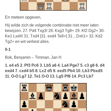
En meteen opgeven.
Hij wilde zich de volgende combinatie niet meer laten
bewijzen. 27. Pd4 Txg3! 28. Kxg3 Tg8+ 29. Kf2 Dg2+ 30.
Ke1 Lxd4! 31. Txd4 [31. exd4 Te8+] 31…Dxh1+ 32. Kd2
Tg2+ en wit verliest alles.
0-1
Bok, Benjamin – Timman, Jan H
1. e4 e5 2. Pf3 Pc6 3. Lb5 a6 4. La4 Pge7 5. c3 g6 6. d4
exd4 7. cxd4 b5 8. Lc2 d5 9. exd5 Pb4 10. Lb3 Pbxd5
11. O-O Lg7 12. Te1 O-O 13. Lg5 Pf6 14. Pc3 Lb7