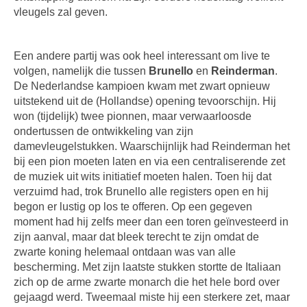
vleugels zal geven.
Een andere partij was ook heel interessant om live te
volgen, namelijk die tussen
Brunello
en
Reinderman
.
De Nederlandse kampioen kwam met zwart opnieuw
uitstekend uit de (Hollandse) opening tevoorschijn. Hij
won (tijdelijk) twee pionnen, maar verwaarloosde
ondertussen de ontwikkeling van zijn
damevleugelstukken. Waarschijnlijk had Reinderman het
bij een pion moeten laten en via een centraliserende zet
de muziek uit wits initiatief moeten halen. Toen hij dat
verzuimd had, trok Brunello alle registers open en hij
begon er lustig op los te offeren. Op een gegeven
moment had hij zelfs meer dan een toren geïnvesteerd in
zijn aanval, maar dat bleek terecht te zijn omdat de
zwarte koning helemaal ontdaan was van alle
bescherming. Met zijn laatste stukken stortte de Italiaan
zich op de arme zwarte monarch die het hele bord over
gejaagd werd. Tweemaal miste hij een sterkere zet, maar