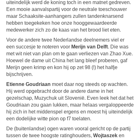
uiteindelijk werd de koning toch in een matnet gedreven.
Een mooie aanvalspartij voor de neutrale toeschouwer
maar Schaaksite-aanhangers zullen tandenknarsend
hebben toegekeken hoe onze hooggewaardeerde
medewerker zich zo de kaas van het brood liet eten.
Voor de andere twee Nederlandse deelnemers viel er
een succesje te noteren voor
Merijn van Delft
. Die was
met wit niet van plan om te gaan verliezen van Zhao Xue.
Hoewel de dame uit China het lang bleef proberen, gaf
Merijn geen krimp en kon hij op zet 98 (!) het halfje
bijschrijven.
Etienne Goudriaan
moet daar nog steeds op wachten.
Hij werd opgebracht door de andere dame in het
gezelschap, Muzychuk uit Slovenië. Even leek het dat het
Goudriaan zou gaan lukken, maar helaas vergaloppeerde
hij zich in het middenspel ergens en moest hij uiteindelijk
een dodelijke witte pion op f7 toelaten.
De (buitenlandse) ogen waren vooral gericht op de partij
tussen de twee hoogste ratinghouders,
Wojtaszek
en