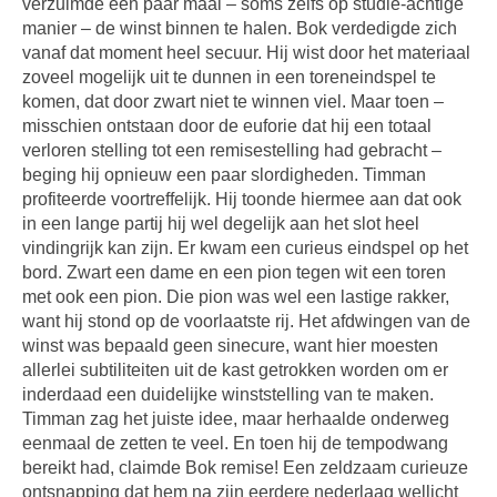
verzuimde een paar maal – soms zelfs op studie-achtige
manier – de winst binnen te halen. Bok verdedigde zich
vanaf dat moment heel secuur. Hij wist door het materiaal
zoveel mogelijk uit te dunnen in een toreneindspel te
komen, dat door zwart niet te winnen viel. Maar toen –
misschien ontstaan door de euforie dat hij een totaal
verloren stelling tot een remisestelling had gebracht –
beging hij opnieuw een paar slordigheden. Timman
profiteerde voortreffelijk. Hij toonde hiermee aan dat ook
in een lange partij hij wel degelijk aan het slot heel
vindingrijk kan zijn. Er kwam een curieus eindspel op het
bord. Zwart een dame en een pion tegen wit een toren
met ook een pion. Die pion was wel een lastige rakker,
want hij stond op de voorlaatste rij. Het afdwingen van de
winst was bepaald geen sinecure, want hier moesten
allerlei subtiliteiten uit de kast getrokken worden om er
inderdaad een duidelijke winststelling van te maken.
Timman zag het juiste idee, maar herhaalde onderweg
eenmaal de zetten te veel. En toen hij de tempodwang
bereikt had, claimde Bok remise! Een zeldzaam curieuze
ontsnapping dat hem na zijn eerdere nederlaag wellicht