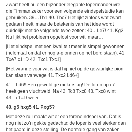
Zwart heeft nu een bijzonder elegante lopermanoeuvre
die Timman zeker voor een volgende eindspelstudie kan
gebruiken. 39…Tb1 40. Tbc7 Het lijkt zinloos wat zwart
gedaan heeft, maar de betekenis van het idee wordt
duidelijk met de volgende twee zetten: 40…Le7! 41. Kg2
Nu lijkt het probleem opgelost voor wit, maar…
[Het eindspel met een kwaliteit meer is simpel gewonnen
(helemaal omdat er nog a-pionnen op het bord staan). 41.
Txe7 c1=D 42. Txc1 Txc1]
[Het wrange voor wit is dat hij niet op de gevaarlijke pion
kan slaan vanwege 41. Txc2 Ld6+]
41…Ld6!! Een geweldige mokerslag! De toren op c7
heeft geen vluchtveld. Na 42. Tc8 Txc8 43. Txc8 wint
43…c1=D weer.
40. g5 hxg5 41. Pxg5?
Met deze ruil maakt wit er een toreneindspel van. Dat is
nog niet zo’n gekke gedachte: de loper is veel sterker dan
het paard in deze stelling. De normale gang van zaken