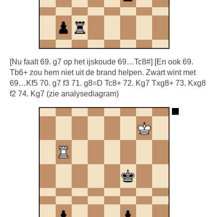
[Nu faalt 69. g7 op het ijskoude 69…Tc8#] [En ook 69.
Tb6+ zou hem niet uit de brand helpen. Zwart wint met
69…Kf5 70. g7 f3 71. g8=D Tc8+ 72. Kg7 Txg8+ 73. Kxg8
f2 74. Kg7 (zie analysediagram)