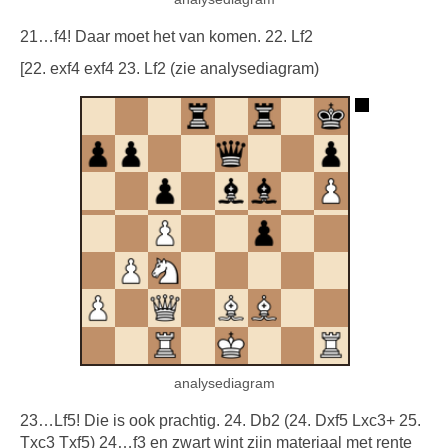
21…f4! Daar moet het van komen. 22. Lf2
[22. exf4 exf4 23. Lf2 (zie analysediagram)
analysediagram
23…Lf5! Die is ook prachtig. 24. Db2 (24. Dxf5 Lxc3+ 25.
Txc3 Txf5) 24…f3 en zwart wint zijn materiaal met rente