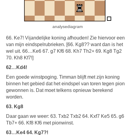
analysediagram
66. Ke7! Vijandelijke koning afhouden! Zie hiervoor een
van mijn eindspelrubrieken. [66. Kg8?? want dan is het
wel uit. 66…Ke6 67. g7 Kf6 68. Kh7 Th2+ 69. Kg8 Tg2
70. Kh8 Kf7!]
62…Kd4!
Een goede winstpoging. Timman blijft met zijn koning
binnen het gebied dat het eindspel van toren tegen pion
gewonnen is. Dat moet telkens opnieuw berekend
worden.
63. Kg8
Daar gaan we weer: 63. Txb2 Txb2 64. Kxf7 Ke5 65. g6
Tb7+ 66. Kf8 Kf6 met pionwinst.
63…Ke4 64. Kg7?!