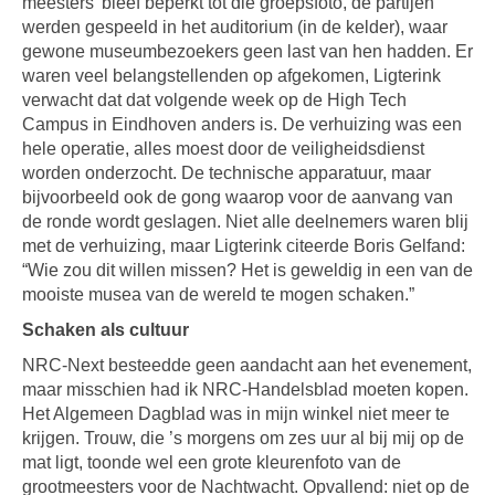
meesters’ bleef beperkt tot die groepsfoto, de partijen
werden gespeeld in het auditorium (in de kelder), waar
gewone museumbezoekers geen last van hen hadden. Er
waren veel belangstellenden op afgekomen, Ligterink
verwacht dat dat volgende week op de High Tech
Campus in Eindhoven anders is. De verhuizing was een
hele operatie, alles moest door de veiligheidsdienst
worden onderzocht. De technische apparatuur, maar
bijvoorbeeld ook de gong waarop voor de aanvang van
de ronde wordt geslagen. Niet alle deelnemers waren blij
met de verhuizing, maar Ligterink citeerde Boris Gelfand:
“Wie zou dit willen missen? Het is geweldig in een van de
mooiste musea van de wereld te mogen schaken.”
Schaken als cultuur
NRC-Next besteedde geen aandacht aan het evenement,
maar misschien had ik NRC-Handelsblad moeten kopen.
Het Algemeen Dagblad was in mijn winkel niet meer te
krijgen. Trouw, die ’s morgens om zes uur al bij mij op de
mat ligt, toonde wel een grote kleurenfoto van de
grootmeesters voor de Nachtwacht. Opvallend: niet op de