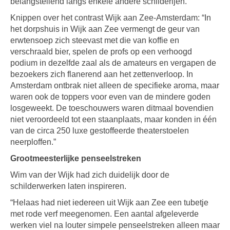
belangstellend langs enkele andere schilderijen.
Knippen over het contrast Wijk aan Zee-Amsterdam: “In
het dorpshuis in Wijk aan Zee vermengt de geur van
erwtensoep zich steevast met die van koffie en
verschraald bier, spelen de profs op een verhoogd
podium in dezelfde zaal als de amateurs en vergapen de
bezoekers zich flanerend aan het zettenverloop. In
Amsterdam ontbrak niet alleen de specifieke aroma, maar
waren ook de toppers voor even van de mindere goden
losgeweekt. De toeschouwers waren ditmaal bovendien
niet veroordeeld tot een staanplaats, maar konden in één
van de circa 250 luxe gestoffeerde theaterstoelen
neerploffen.”
Grootmeesterlijke penseelstreken
Wim van der Wijk had zich duidelijk door de
schilderwerken laten inspireren.
“Helaas had niet iedereen uit Wijk aan Zee een tubetje
met rode verf meegenomen. Een aantal afgeleverde
werken viel na louter simpele penseelstreken alleen maar