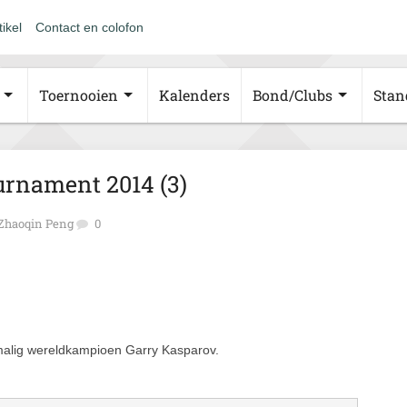
tikel
Contact en colofon
Toernooien
Kalenders
Bond/Clubs
Stan
urnament 2014 (3)
Zhaoqin Peng
0
malig wereldkampioen Garry Kasparov.