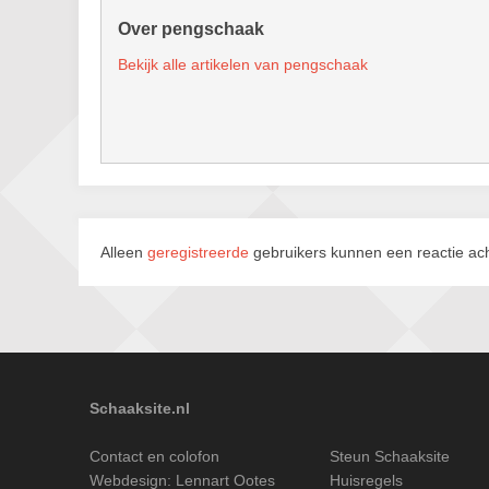
Over pengschaak
Bekijk alle artikelen van pengschaak
Alleen
geregistreerde
gebruikers kunnen een reactie ach
Schaaksite.nl
Contact en colofon
Steun Schaaksite
Webdesign:
Lennart Ootes
Huisregels