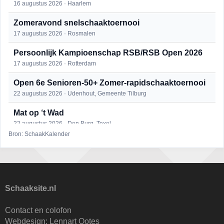
16 augustus 2026 · Haarlem
Zomeravond snelschaaktoernooi
17 augustus 2026 · Rosmalen
Persoonlijk Kampioenschap RSB/RSB Open 2026
17 augustus 2026 · Rotterdam
Open 6e Senioren-50+ Zomer-rapidschaaktoernooi
22 augustus 2026 · Udenhout, Gemeente Tilburg
Mat op ‘t Wad
22 augustus 2026 · Den Burg, Texel
Bron: SchaakKalender
Simultaan The Butcher
22 augustus 2026 · Utrecht
2e Utrechts kroegloperstoernooi
23 augustus 2026 · Utrecht
Schaaksite.nl
Open Eemlandtoernooi 2026
Contact en colofon
25 augustus 2026 · Bunschoten-Spakenburg
Webdesign:
Lennart Ootes