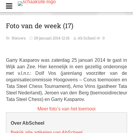
Foto van de week (17)
Nieuws
29 januari 2014 12:16
Ab Scheel
0
Garry Kasparov was zaterdag 25 januari 2014 te gast in
Wijk aan Zee. Hier kennelijk in een gezellig onderonsje
met v.l.n.r.: Dolf Vos (jarenlang voorzitter van de
organisatiecommissie Hoogovens – Corus toernooien en
Tata Steel Chess Tournament), Arno Vrins (gastheer Tata
Steel Nederland), Jeroen van den Berg (toernooidirecteur
Tata Steel Chess) en Garry Kasparov.
Meer foto’s van het toernooi
Over AbScheel
Bekijk alle artikelen van AbScheel