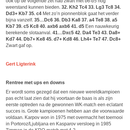
ook op de volgende zet had zwart met b6-b5 nog
weerstand kunnen bieden.
32. Kh2 Tc4 33. Lg3 Tc8 34.
Dd3+ Kb7 35. c4
Met zo’n pionnenblok gaat het verder
bijna vanzelf.
35…Dc6 36. Db3 Ka8 37. a4 Te8 38. a5
Kb7 39. c5 Kc8 40. axb6 axb6 41. d5
Een nauwkeurig
berekende slotaanval.
41…Dxc5 42. Da4 Te3 43. Da8+
Kd7 44. Db7+ Ke8 45. d7+ Kd8 46. Lh4+ Te7 47. Dc8+
Zwart gaf op.
Gert Ligterink
Rentree met ups en downs
Er wordt soms gezegd dat een nieuwe wereldkampioen
pas echt laat zien dat hij voortaan de baas is als zijn
eerste optreden na de gewonnen WK-match een eclatant
succes is. Grote kampioenen hebben aan die voorwaarde
voldaan. Karpov won in 1975 met overmacht het toernooi
in Portoroz/Ljubljana en Kasparov versloeg in 1985