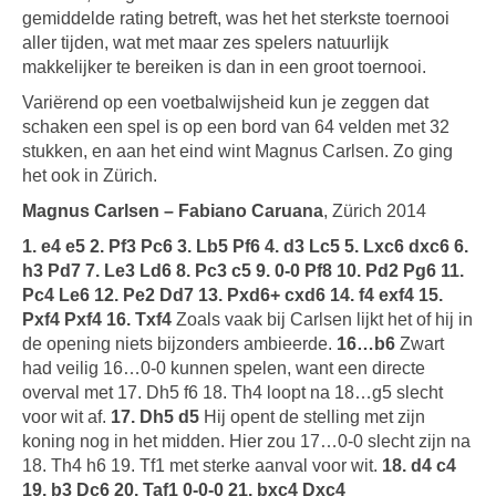
gemiddelde rating betreft, was het het sterkste toernooi
aller tijden, wat met maar zes spelers natuurlijk
makkelijker te bereiken is dan in een groot toernooi.
Variërend op een voetbalwijsheid kun je zeggen dat
schaken een spel is op een bord van 64 velden met 32
stukken, en aan het eind wint Magnus Carlsen. Zo ging
het ook in Zürich.
Magnus Carlsen – Fabiano Caruana
, Zürich 2014
1. e4 e5 2. Pf3 Pc6 3. Lb5 Pf6 4. d3 Lc5 5. Lxc6 dxc6 6.
h3 Pd7 7. Le3 Ld6 8. Pc3 c5 9. 0-0 Pf8 10. Pd2 Pg6 11.
Pc4 Le6 12. Pe2 Dd7 13. Pxd6+ cxd6 14. f4 exf4 15.
Pxf4 Pxf4 16. Txf4
Zoals vaak bij Carlsen lijkt het of hij in
de opening niets bijzonders ambieerde.
16…b6
Zwart
had veilig 16…0-0 kunnen spelen, want een directe
overval met 17. Dh5 f6 18. Th4 loopt na 18…g5 slecht
voor wit af.
17. Dh5 d5
Hij opent de stelling met zijn
koning nog in het midden. Hier zou 17…0-0 slecht zijn na
18. Th4 h6 19. Tf1 met sterke aanval voor wit.
18. d4 c4
19. b3 Dc6 20. Taf1 0-0-0 21. bxc4 Dxc4