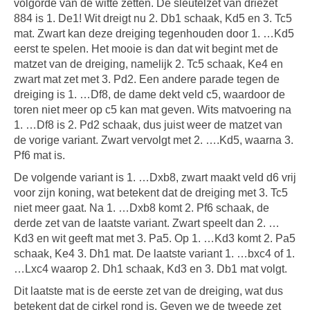
volgorde van de witte zetten. De sleutelzet van driezet
884 is 1. De1! Wit dreigt nu 2. Db1 schaak, Kd5 en 3. Tc5
mat. Zwart kan deze dreiging tegenhouden door 1. …Kd5
eerst te spelen. Het mooie is dan dat wit begint met de
matzet van de dreiging, namelijk 2. Tc5 schaak, Ke4 en
zwart mat zet met 3. Pd2. Een andere parade tegen de
dreiging is 1. …Df8, de dame dekt veld c5, waardoor de
toren niet meer op c5 kan mat geven. Wits matvoering na
1. …Df8 is 2. Pd2 schaak, dus juist weer de matzet van
de vorige variant. Zwart vervolgt met 2. ….Kd5, waarna 3.
Pf6 mat is.
De volgende variant is 1. …Dxb8, zwart maakt veld d6 vrij
voor zijn koning, wat betekent dat de dreiging met 3. Tc5
niet meer gaat. Na 1. …Dxb8 komt 2. Pf6 schaak, de
derde zet van de laatste variant. Zwart speelt dan 2. …
Kd3 en wit geeft mat met 3. Pa5. Op 1. …Kd3 komt 2. Pa5
schaak, Ke4 3. Dh1 mat. De laatste variant 1. …bxc4 of 1.
…Lxc4 waarop 2. Dh1 schaak, Kd3 en 3. Db1 mat volgt.
Dit laatste mat is de eerste zet van de dreiging, wat dus
betekent dat de cirkel rond is. Geven we de tweede zet