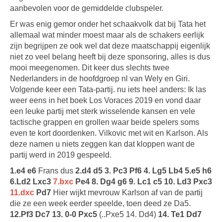
aanbevolen voor de gemiddelde clubspeler.
Er was enig gemor onder het schaakvolk dat bij Tata het
allemaal wat minder moest maar als de schakers eerlijk
zijn begrijpen ze ook wel dat deze maatschappij eigenlijk
niet zo veel belang heeft bij deze sponsoring, alles is dus
mooi meegenomen. Dit keer dus slechts twee
Nederlanders in de hoofdgroep nl van Wely en Giri.
Volgende keer een Tata-partij. nu iets heel anders: Ik las
weer eens in het boek Los Voraces 2019 en vond daar
een leuke partij met sterk wisselende kansen en vele
tactische grappen en grollen waar beide spelers soms
even te kort doordenken. Vilkovic met wit en Karlson. Als
deze namen u niets zeggen kan dat kloppen want de
partij werd in 2019 gespeeld.
1.e4 e6
Frans dus
2.d4 d5 3. Pc3 Pf6 4. Lg5 Lb4 5.e5 h6
6.Ld2 Lxc3
7.bxc
Pe4 8. Dg4 g6 9. Lc1 c5 10. Ld3 Pxc3
11.dxc
Pd7
Hier wijkt mevrouw Karlson af van de partij
die ze een week eerder speelde, toen deed ze Da5.
12.Pf3 Dc7 13. 0-0 Pxc5
(..Pxe5 14. Dd4)
14. Te1 Dd7