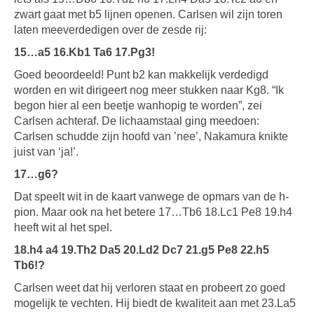
zwart gaat met b5 lijnen openen. Carlsen wil zijn toren
laten meeverdedigen over de zesde rij:
15…a5 16.Kb1 Ta6 17.Pg3!
Goed beoordeeld! Punt b2 kan makkelijk verdedigd
worden en wit dirigeert nog meer stukken naar Kg8. “Ik
begon hier al een beetje wanhopig te worden”, zei
Carlsen achteraf. De lichaamstaal ging meedoen:
Carlsen schudde zijn hoofd van ’nee’, Nakamura knikte
juist van ‘ja!’.
17…g6?
Dat speelt wit in de kaart vanwege de opmars van de h-
pion. Maar ook na het betere 17…Tb6 18.Lc1 Pe8 19.h4
heeft wit al het spel.
18.h4 a4 19.Th2 Da5 20.Ld2 Dc7 21.g5 Pe8 22.h5
Tb6!?
Carlsen weet dat hij verloren staat en probeert zo goed
mogelijk te vechten. Hij biedt de kwaliteit aan met 23.La5