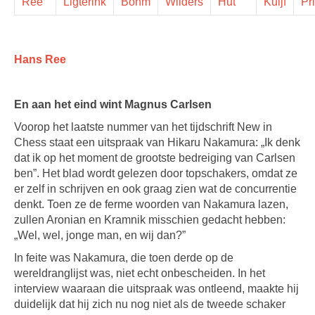
Ree
Ligterink
Böhm
Wilders
Hut
Kuijf
Pr
Hans Ree
En aan het eind wint Magnus Carlsen
Voorop het laatste nummer van het tijdschrift New in
Chess staat een uitspraak van Hikaru Nakamura: „Ik denk
dat ik op het moment de grootste bedreiging van Carlsen
ben”. Het blad wordt gelezen door topschakers, omdat ze
er zelf in schrijven en ook graag zien wat de concurrentie
denkt. Toen ze de ferme woorden van Nakamura lazen,
zullen Aronian en Kramnik misschien gedacht hebben:
„Wel, wel, jonge man, en wij dan?”
In feite was Nakamura, die toen derde op de
wereldranglijst was, niet echt onbescheiden. In het
interview waaraan die uitspraak was ontleend, maakte hij
duidelijk dat hij zich nu nog niet als de tweede schaker