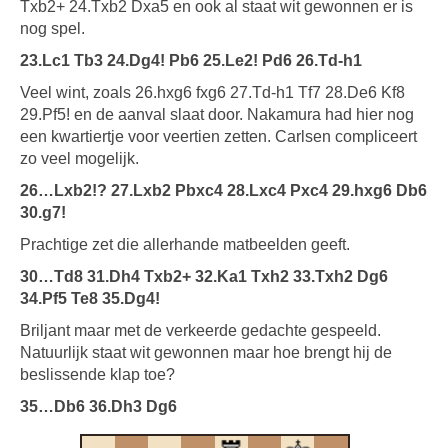
Txb2+ 24.Txb2 Dxa5 en ook al staat wit gewonnen er is
nog spel.
23.Lc1 Tb3 24.Dg4! Pb6 25.Le2! Pd6 26.Td-h1
Veel wint, zoals 26.hxg6 fxg6 27.Td-h1 Tf7 28.De6 Kf8
29.Pf5! en de aanval slaat door. Nakamura had hier nog
een kwartiertje voor veertien zetten. Carlsen compliceert
zo veel mogelijk.
26…Lxb2!? 27.Lxb2 Pbxc4 28.Lxc4 Pxc4 29.hxg6 Db6
30.g7!
Prachtige zet die allerhande matbeelden geeft.
30…Td8 31.Dh4 Txb2+ 32.Ka1 Txh2 33.Txh2 Dg6
34.Pf5 Te8 35.Dg4!
Briljant maar met de verkeerde gedachte gespeeld.
Natuurlijk staat wit gewonnen maar hoe brengt hij de
beslissende klap toe?
35…Db6 36.Dh3 Dg6