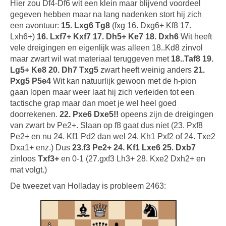
Hier zou Df4-Df6 wit een klein maar blijvend voordeel
gegeven hebben maar na lang nadenken stort hij zich
een avontuur:
15. Lxg6 Tg8
(fxg 16. Dxg6+ Kf8 17.
Lxh6+)
16. Lxf7+ Kxf7 17. Dh5+ Ke7 18. Dxh6
Wit heeft
vele dreigingen en eigenlijk was alleen 18..Kd8 zinvol
maar zwart wil wat materiaal teruggeven met
18..Taf8 19.
Lg5+ Ke8 20. Dh7 Txg5
zwart heeft weinig anders
21.
Pxg5 P5e4
Wit kan natuurlijk gewoon met de h-pion
gaan lopen maar weer laat hij zich verleiden tot een
tactische grap maar dan moet je wel heel goed
doorrekenen.
22. Pxe6 Dxe5!!
opeens zijn de dreigingen
van zwart bv Pe2+. Slaan op f8 gaat dus niet (23. Pxf8
Pe2+ en nu 24. Kf1 Pd2 dan wel 24. Kh1 Pxf2 of 24. Txe2
Dxa1+ enz.) Dus
23.f3 Pe2+ 24. Kf1 Lxe6 25. Dxb7
zinloos
Txf3+
en 0-1 (27.gxf3 Lh3+ 28. Kxe2 Dxh2+ en
mat volgt.)
De tweezet van Holladay is probleem 2463: