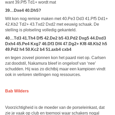
want 39.Pf5 Td1+ wordt mat
39…Dxe4 40.Dh5?
Wit kon nog remise maken met 40.Pe3 Dd3 41.Pf5 Dd1+
42.Kb2 Td2+ 43.Txd2 Dxd2 met eeuwig schaak. De
stelling is plotseling volledig gekanteld.
40…Td3 41.Th4 Df5 42.De2 b5 43.Pd2 Dxg5 44.Dxd3
Dxh4 45.Pe4 Kxg7 46.Df3 Df4 47.Dg2+ Kf8 48.Kb2 h5
49.Pd2 h4 50.Kc2 b4 51.axb4 cxb4
en tegen zoveel pionnen kon het paard niet op. Carlsen
zat doodstil, Nakamura bleef in ongeloof van ‘nee’
schudden. Hij was zo dichtbij maar een kampioen vindt
ook in verloren stellingen nog ressources.
Bab Wilders
Voorzichtigheid is de moeder van de porseleinkast, dat
zie je vaak op club en toernooi waar schakers nogal