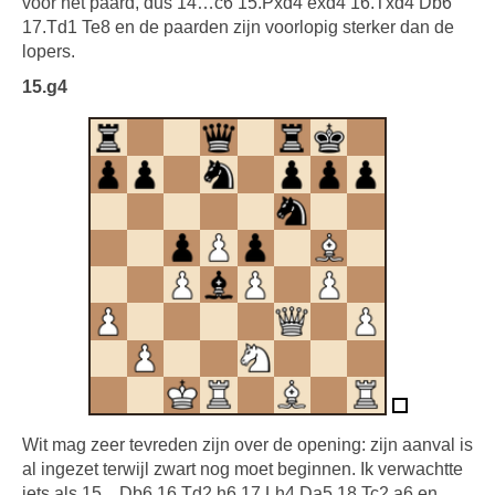
voor het paard, dus 14…c6 15.Pxd4 exd4 16.Txd4 Db6
17.Td1 Te8 en de paarden zijn voorlopig sterker dan de
lopers.
15.g4
Wit mag zeer tevreden zijn over de opening: zijn aanval is
al ingezet terwijl zwart nog moet beginnen. Ik verwachtte
iets als 15…Db6 16.Td2 h6 17.Lh4 Da5 18.Tc2 a6 en