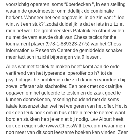
voorzichtig opereren, soms “überdecken “, in een stelling
waarin de grootmeester onmiddellijk de combinatie
herkent. Wanneer het een opgave is ,in de zin van: “Hoe
wint wit een stuk?”,zodat duidelijk is dat er iets in zit,ziet
men het wel. De grootmeesters Palatnik en Alburt willen
nu met de vernieuwde druk van Chess tactics for the
tournament player (978-1-889323-27-5) van het Chess
Information & Research Center de gemiddelde schaker
meer tactisch inzicht bijbrengen via 9 lessen.
Alles wat met tactiek te maken heeft komt aan de orde
variërend van het typerende loperoffer op h7 tot de
psychologische problemen die zich kunnen voordoen bij
zowel offeraar als slachtoffer. Een boek met ook talrijke
opgaven om het geleerde te testen en de zaak goed te
kunnen doorrekenen, rekening houdend met de soms
fatale tussenzet dan wel het weigeren van het offer. Het is
ook een leuk boek om in bus of trein mee te nemen want
bord en stukken heb je er niet bij nodig. Lev Alburt heeft
ook een eigen site (www.ChessWithLev.com ) waar men
nog meer van dit soort leerzame boeken kan vinden. Zeer