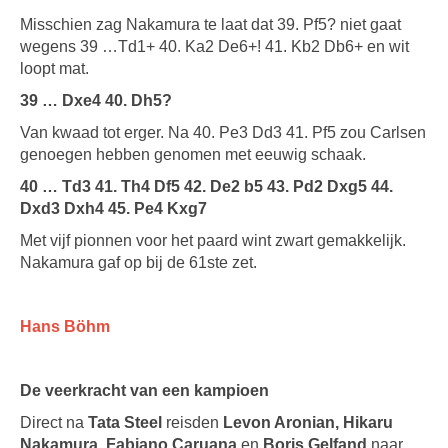
Misschien zag Nakamura te laat dat 39. Pf5? niet gaat
wegens 39 …Td1+ 40. Ka2 De6+! 41. Kb2 Db6+ en wit
loopt mat.
39 … Dxe4 40. Dh5?
Van kwaad tot erger. Na 40. Pe3 Dd3 41. Pf5 zou Carlsen
genoegen hebben genomen met eeuwig schaak.
40 … Td3 41. Th4 Df5 42. De2 b5 43. Pd2 Dxg5 44.
Dxd3 Dxh4 45. Pe4 Kxg7
Met vijf pionnen voor het paard wint zwart gemakkelijk.
Nakamura gaf op bij de 61ste zet.
Hans Böhm
De veerkracht van een kampioen
Direct na
Tata Steel
reisden
Levon Aronian, Hikaru
Nakamura, Fabiano Caruana
en
Boris Gelfand
naar