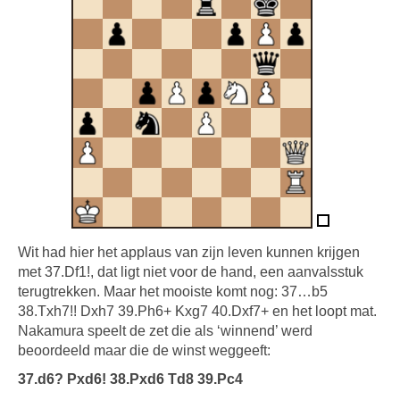
Wit had hier het applaus van zijn leven kunnen krijgen
met 37.Df1!, dat ligt niet voor de hand, een aanvalsstuk
terugtrekken. Maar het mooiste komt nog: 37…b5
38.Txh7!! Dxh7 39.Ph6+ Kxg7 40.Dxf7+ en het loopt mat.
Nakamura speelt de zet die als ‘winnend’ werd
beoordeeld maar die de winst weggeeft:
37.d6? Pxd6! 38.Pxd6 Td8 39.Pc4