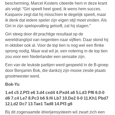
bescherming. Marcel Kosters citeerde hem in deze krant
als volgt: “Giri speelt heel goed, ik wens hem succes.
Kasparov zegt dat hij misschien te degelijk speelt, maar
ik denk dat iedere speler zijn eigen stijl moet vinden. Als
Giri in zijn spelopvatting gelooft, zal hij slagen.”
Giri steeg door dit prachtige resultaat op de
wereldranglijst van negentien naar vijftien. Daar stond hij
in oktober ook al. Voor de top tien is nog wel een flinke
sprong nodig. Maar wat wil je, een notering in de top tien
zou voor een Nederlander een sensatie zijn.
Een van de leukste partijen werd gespeeld in de B-groep
door Benjamin Bok, die dankzij zijn mooie zesde plaats
grootmeester werd.
Bok-Yu
1.e4 c5 2.Pf3 e6 3.d4 cxd4 4.Pxd4 a6 5.Ld3 Pf6 6.0-0
d6 7.c4 Le7 8.Pc3 b6 9.f4 Lb7 10.De2 0-0 11.Kh1 Pbd7
12.Ld2 Dc7 13.Tae1 Tad8 14.Pf3 g6
Bij dit zogenaamde drierijensysteem wil zwart zich een