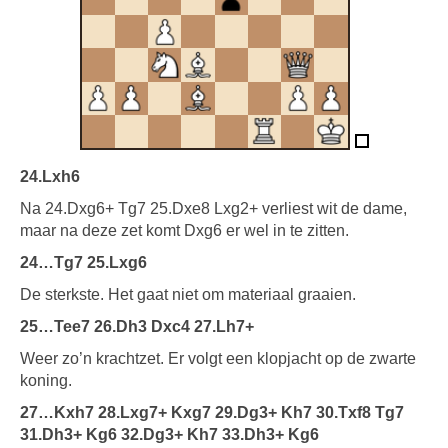
24.Lxh6
Na 24.Dxg6+ Tg7 25.Dxe8 Lxg2+ verliest wit de dame,
maar na deze zet komt Dxg6 er wel in te zitten.
24…Tg7 25.Lxg6
De sterkste. Het gaat niet om materiaal graaien.
25…Tee7 26.Dh3 Dxc4 27.Lh7+
Weer zo’n krachtzet. Er volgt een klopjacht op de zwarte
koning.
27…Kxh7 28.Lxg7+ Kxg7 29.Dg3+ Kh7 30.Txf8 Tg7
31.Dh3+ Kg6 32.Dg3+ Kh7 33.Dh3+ Kg6