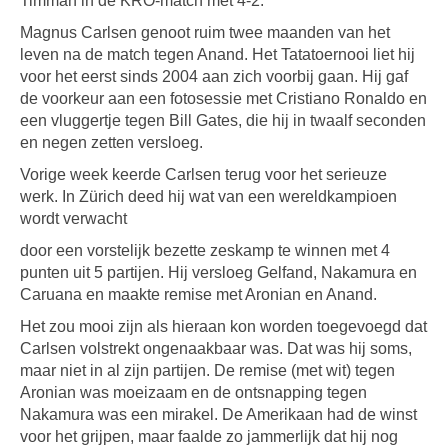
Timman in de KRO-match met 4-2.
Magnus Carlsen genoot ruim twee maanden van het
leven na de match tegen Anand. Het Tatatoernooi liet hij
voor het eerst sinds 2004 aan zich voorbij gaan. Hij gaf
de voorkeur aan een fotosessie met Cristiano Ronaldo en
een vluggertje tegen Bill Gates, die hij in twaalf seconden
en negen zetten versloeg.
Vorige week keerde Carlsen terug voor het serieuze
werk. In Zürich deed hij wat van een wereldkampioen
wordt verwacht
door een vorstelijk bezette zeskamp te winnen met 4
punten uit 5 partijen. Hij versloeg Gelfand, Nakamura en
Caruana en maakte remise met Aronian en Anand.
Het zou mooi zijn als hieraan kon worden toegevoegd dat
Carlsen volstrekt ongenaakbaar was. Dat was hij soms,
maar niet in al zijn partijen. De remise (met wit) tegen
Aronian was moeizaam en de ontsnapping tegen
Nakamura was een mirakel. De Amerikaan had de winst
voor het grijpen, maar faalde zo jammerlijk dat hij nog