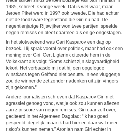
Nederlander sinds de toernooizege van Jan Timman in
1985, schreef ik vorige week. Dat is wel waar, maar
Jeroen Piket werd in 1997 ook tweede. Die had echter
niet de loodzware tegenstand die Giri nu had. De
negentienjarige Rijswijker won twee partijen, speelde
negen remises en bleef daarmee als enige ongeslagen.
In het slotweekend was Gari Kasparov een dag op
bezoek. Hij sprak vooral over politiek, maar had ook een
mening over Giri. Gert Ligterink citeerde hem in de
Volkskrant als volgt: “Soms schiet zijn slagvaardigheid
tekort. Het verbaasde mij dat hij een opgelegde
winstkans tegen Gelfand niet benutte. In een vluggertje
zou de winnende zet zonder nadenken uit zijn vingers
zijn gekomen.”
Andere journalisten schreven dat Kasparov Giri niet
agressief genoeg vond, wat je ook zou kunnen aflezen
aan zijn score van negen remises. Giri daar zelf over,
geciteerd in het Algemeen Dagblad: “Ik heb goed
gespeeld, degelijk, maar ik had hier en daar wat meer
risico’s kunnen nemen.” Aronian nam Giri echter in