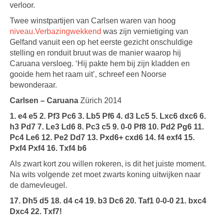
verloor.
Twee winstpartijen van Carlsen waren van hoog
niveau.Verbazingwekkend
was zijn vernietiging van
Gelfand vanuit een op het eerste gezicht onschuldige
stelling en ronduit bruut was de manier waarop hij
Caruana versloeg. ‘Hij pakte hem bij zijn kladden en
gooide hem het raam uit’, schreef een Noorse
bewonderaar.
Carlsen – Caruana
Zürich 2014
1. e4 e5 2. Pf3 Pc6 3. Lb5 Pf6 4. d3 Lc5 5. Lxc6 dxc6 6.
h3 Pd7 7. Le3 Ld6 8. Pc3 c5 9. 0-0 Pf8 10. Pd2 Pg6 11.
Pc4 Le6 12. Pe2 Dd7 13. Pxd6+ cxd6 14. f4 exf4 15.
Pxf4 Pxf4 16. Txf4 b6
Als zwart kort zou willen rokeren, is dit het juiste moment.
Na wits volgende zet moet zwarts koning uitwijken naar
de damevleugel.
17. Dh5 d5 18. d4 c4 19. b3 Dc6 20. Taf1 0-0-0 21. bxc4
Dxc4 22. Txf7!