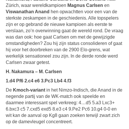
Zürich, waar wereldkampioen
Magnus Carlsen
en
Viswanathan Anand
hen opwachtten voor een van de
sterkste zeskampen in de geschiedenis. Alle topspelers
zijn er op gebrand de nieuwe kampioen als eerste te
verslaan, zo’n overwinning gaat de wereld rond. De vraag
was dan ook: hoe gaat Carlsen om met de gewijzigde
omstandigheden? Zou hij zijn status consolideren of gaat
hij voor het doorbreken van de 2900 Elo-grens, wat
werkelijk sensationeel zou zijn. In de derde ronde werd
Carlsen zwaar getest.
H. Nakamura – M. Carlsen
1.d4 Pf6 2.c4 e6 3.Pc3 Lb4 4.f3
De
Kmoch-variant
in het Nimzo-Indisch, die Anand in de
negende partij van de WK-match ook speelde en
daarmee interessant spel verkreeg: 4…d5 5.a3 Lxc3+
6.bxc3 c5 7.cxd5 exd5 8.e3 c4 9.Pe2 Pc6 10.g4 0-0 en
wit kan de aanval op Kg8 gaan zoeken terwijl zwart zich
op de damevleugel concentreert.