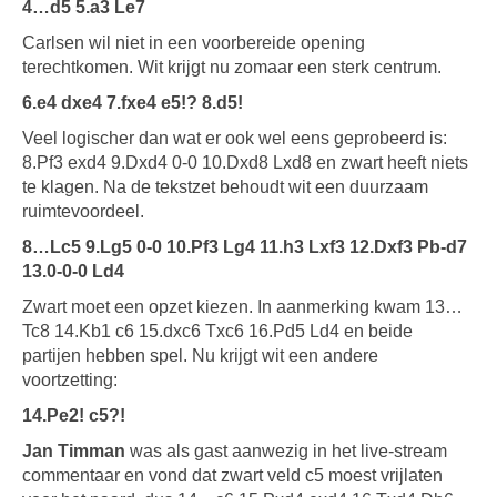
4…d5 5.a3 Le7
Carlsen wil niet in een voorbereide opening
terechtkomen. Wit krijgt nu zomaar een sterk centrum.
6.e4 dxe4 7.fxe4 e5!? 8.d5!
Veel logischer dan wat er ook wel eens geprobeerd is:
8.Pf3 exd4 9.Dxd4 0-0 10.Dxd8 Lxd8 en zwart heeft niets
te klagen. Na de tekstzet behoudt wit een duurzaam
ruimtevoordeel.
8…Lc5 9.Lg5 0-0 10.Pf3 Lg4 11.h3 Lxf3 12.Dxf3 Pb-d7
13.0-0-0 Ld4
Zwart moet een opzet kiezen. In aanmerking kwam 13…
Tc8 14.Kb1 c6 15.dxc6 Txc6 16.Pd5 Ld4 en beide
partijen hebben spel. Nu krijgt wit een andere
voortzetting:
14.Pe2! c5?!
Jan Timman
was als gast aanwezig in het live-stream
commentaar en vond dat zwart veld c5 moest vrijlaten