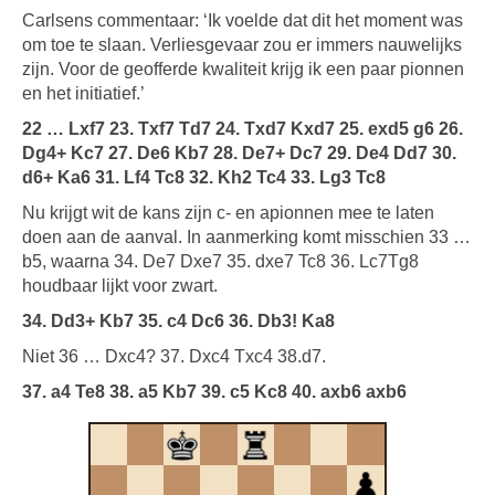
Carlsens commentaar: ‘Ik voelde dat dit het moment was
om toe te slaan. Verliesgevaar zou er immers nauwelijks
zijn. Voor de geofferde kwaliteit krijg ik een paar pionnen
en het initiatief.’
22 … Lxf7 23. Txf7 Td7 24. Txd7 Kxd7 25. exd5 g6 26.
Dg4+ Kc7 27. De6 Kb7 28. De7+ Dc7 29. De4 Dd7 30.
d6+ Ka6 31. Lf4 Tc8 32. Kh2 Tc4 33. Lg3 Tc8
Nu krijgt wit de kans zijn c- en apionnen mee te laten
doen aan de aanval. In aanmerking komt misschien 33 …
b5, waarna 34. De7 Dxe7 35. dxe7 Tc8 36. Lc7Tg8
houdbaar lijkt voor zwart.
34. Dd3+ Kb7 35. c4 Dc6 36. Db3! Ka8
Niet 36 … Dxc4? 37. Dxc4 Txc4 38.d7.
37. a4 Te8 38. a5 Kb7 39. c5 Kc8 40. axb6 axb6