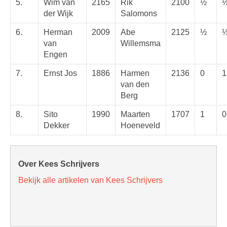
5.
Wim van
2165
Rik
2100
½
der Wijk
Salomons
6.
Herman
2009
Abe
2125
½
van
Willemsma
Engen
7.
Ernst Jos
1886
Harmen
2136
0
1
van den
Berg
8.
Sito
1990
Maarten
1707
1
0
Dekker
Hoeneveld
Over Kees Schrijvers
Bekijk alle artikelen van Kees Schrijvers