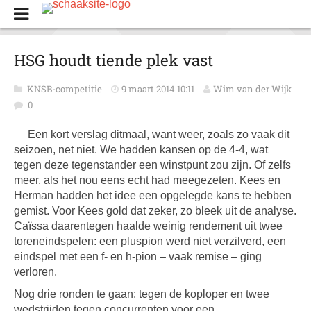
HSG houdt tiende plek vast
KNSB-competitie
9 maart 2014 10:11
Wim van der Wijk
0
Een kort verslag ditmaal, want weer, zoals zo vaak dit
seizoen, net niet. We hadden kansen op de 4-4, wat
tegen deze tegenstander een winstpunt zou zijn. Of zelfs
meer, als het nou eens echt had meegezeten. Kees en
Herman hadden het idee een opgelegde kans te hebben
gemist. Voor Kees gold dat zeker, zo bleek uit de analyse.
Caïssa daarentegen haalde weinig rendement uit twee
toreneindspelen: een pluspion werd niet verzilverd, een
eindspel met een f- en h-pion – vaak remise – ging
verloren.
Nog drie ronden te gaan: tegen de koploper en twee
wedstrijden tegen concurrenten voor een