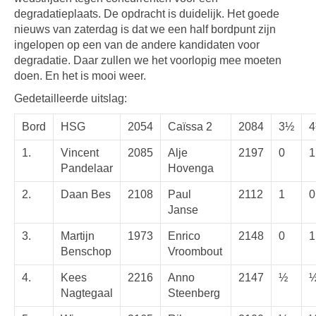
degradatieplaats. De opdracht is duidelijk. Het goede
nieuws van zaterdag is dat we een half bordpunt zijn
ingelopen op een van de andere kandidaten voor
degradatie. Daar zullen we het voorlopig mee moeten
doen. En het is mooi weer.
Gedetailleerde uitslag:
Bord
HSG
2054
Caïssa 2
2084
3½
1.
Vincent
2085
Alje
2197
0
1
Pandelaar
Hovenga
2.
Daan Bes
2108
Paul
2112
1
0
Janse
3.
Martijn
1973
Enrico
2148
0
1
Benschop
Vroombout
4.
Kees
2216
Anno
2147
½
Nagtegaal
Steenberg