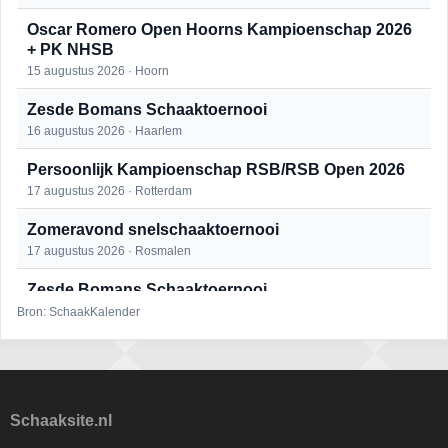
Oscar Romero Open Hoorns Kampioenschap 2026
+ PK NHSB
15 augustus 2026 · Hoorn
Zesde Bomans Schaaktoernooi
16 augustus 2026 · Haarlem
Persoonlijk Kampioenschap RSB/RSB Open 2026
17 augustus 2026 · Rotterdam
Zomeravond snelschaaktoernooi
17 augustus 2026 · Rosmalen
Zesde Bomans Schaaktoernooi
17 augustus 2026 · Haarlem
Bron: SchaakKalender
Zomeravond snelschaaktoernooi
18 augustus 2026 · Rosmalen
Persoonlijk Kampioenschap RSB/RSB Open 2026
Schaaksite.nl
18 augustus 2026 · Rotterdam