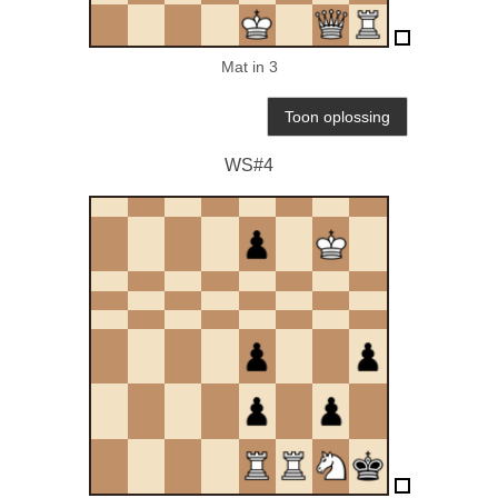
Mat in 3
WS#4