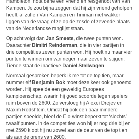
Hambleton, nota bene een vriend en reisgenoot van Van
Kampen. Je zou bijna zeggen dat hij zijn vriend geholpen
heeft, al zullen Van Kampen en Timman niet wakker
liggen van de vraag of ze op de zesde of zevende plaats
van de Nederlandse ranglijst staan.
Op acht volgt dan
Jan Smeets
, die twee punten won.
Daarachter
Dimitri Reinderman
, die in vier partijen in
drie competities zeven punten won. Hij hoeft nu maar vier
punten te winnen om van negen naar zeven te stijgen.
Tiende staat de inactieve
Daniel Stellwagen
.
Normaal gesproken beperk ik me tot de top tien, maar
nummer elf
Benjamin Bok
moet deze keer ook genoemd
worden. Hij speelde een geweldig Europees
kampioenschap, waarin hij goed scoorde tegen spelers
ruim boven de 2600. Zo versloeg hij Alexei Drejev en
Maxim Rodshtein. Omdat hij ook een paar mindere
partijen speelde, bleef de Elo-winst beperkt tot ‘slechts’
twaalf punten. In de competities won hij er nog drie bij en
met 2590 klopt hij nu zowel aan de deur van de top tien
als aan de grens van 2600.