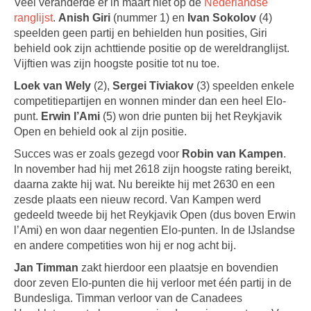
Veel veranderde er in maart niet op de
Nederlandse
ranglijst
.
Anish Giri
(nummer 1) en
Ivan Sokolov
(4)
speelden geen partij en behielden hun posities, Giri
behield ook zijn achttiende positie op de wereldranglijst.
Vijftien was zijn hoogste positie tot nu toe.
Loek van Wely
(2),
Sergei Tiviakov
(3) speelden enkele
competitiepartijen en wonnen minder dan een heel Elo-
punt.
Erwin l’Ami
(5) won drie punten bij het Reykjavik
Open en behield ook al zijn positie.
Succes was er zoals gezegd voor
Robin van Kampen
.
In november had hij met 2618 zijn hoogste rating bereikt,
daarna zakte hij wat. Nu bereikte hij met 2630 en een
zesde plaats een nieuw record. Van Kampen werd
gedeeld tweede bij het Reykjavik Open (dus boven Erwin
l’Ami) en won daar negentien Elo-punten. In de IJslandse
en andere competities won hij er nog acht bij.
Jan Timman
zakt hierdoor een plaatsje en bovendien
door zeven Elo-punten die hij verloor met één partij in de
Bundesliga. Timman verloor van de Canadees