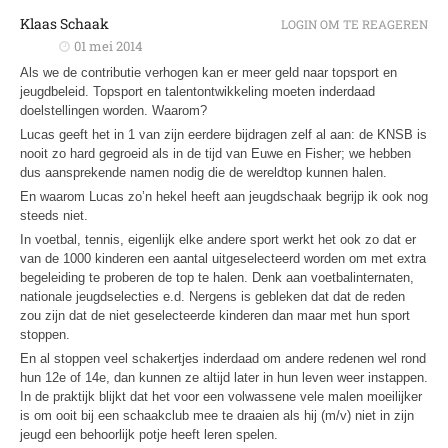
Klaas Schaak
LOGIN OM TE REAGEREN
01 mei 2014
Als we de contributie verhogen kan er meer geld naar topsport en
jeugdbeleid. Topsport en talentontwikkeling moeten inderdaad
doelstellingen worden. Waarom?
Lucas geeft het in 1 van zijn eerdere bijdragen zelf al aan: de KNSB is
nooit zo hard gegroeid als in de tijd van Euwe en Fisher; we hebben
dus aansprekende namen nodig die de wereldtop kunnen halen.
En waarom Lucas zo’n hekel heeft aan jeugdschaak begrijp ik ook nog
steeds niet.
In voetbal, tennis, eigenlijk elke andere sport werkt het ook zo dat er
van de 1000 kinderen een aantal uitgeselecteerd worden om met extra
begeleiding te proberen de top te halen. Denk aan voetbalinternaten,
nationale jeugdselecties e.d. Nergens is gebleken dat dat de reden
zou zijn dat de niet geselecteerde kinderen dan maar met hun sport
stoppen.
En al stoppen veel schakertjes inderdaad om andere redenen wel rond
hun 12e of 14e, dan kunnen ze altijd later in hun leven weer instappen.
In de praktijk blijkt dat het voor een volwassene vele malen moeilijker
is om ooit bij een schaakclub mee te draaien als hij (m/v) niet in zijn
jeugd een behoorlijk potje heeft leren spelen.