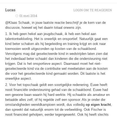
Lucas
LOGIN OM TE REAGEREN
01 mei 2014
@Klaas Schaak, in jouw laatste reactie beschrijf je de kern van de
discussie, hoewel wij het daarin totaal oneens zijn.
1. Ik heb geen hekel aan jeugdschaak, ik heb een hekel aan
talentontwikkeling. Het is oneerlijk en onsportief. Natuurlijk gaat een
kind beter schaken als hij begeleiding en training krijgt en ook naar
toernooien wordt uitgezonden op kosten van de schaakbond.
Vervolgens mag dat geselecteerde kind in wedstrijden laten zien dat
het inderdaad beter schaakt dan kinderen die die ondersteuning niet
krijgen. Dat is het onsportieve aspect. Daarnaast moet het niet-
geselecteerde kind via de contributie wel meebetalen aan de kosten
die voor het geselecteerde kind gemaakt worden. Dit laatste is het
oneerlijke aspect.
2. Voor het topschaak geldt een soortgelijke redenering. Euwe heeft
nooit financiële ondersteuning gehad van de schaakbond. Euwe had
een gewone baan waarin hij hard werkte. Hij schaakte als amateur en
betaalde alles zelf, of hij regelde zelf een sponsor. Als je onder die
omstandigheden wereldkampioen wordt, dus volledig
op eigen kracht
,
dan spreekt dat natuurlijk enorm tot de verbeelding. Ook Fischer is
nooit financiëel geholpen, eerder tegengewerkt. Ook hij heeft slechts