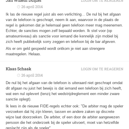
Jan Willem Duijzer
LOGIN OM TE REAGEREN
26 april 2014
Ik las de nieuwe regel juist als een verlichting… De nul bij het afgaan
van de telefoon is geschrapt, neem ik aan, waarvoor in de plaats de
regel is gekomen dat je helemaal geen telefoon meer mag meenemen.
Echter, de sancties mogen zelf bepaald worden. Ik stel voor (op
amateurniveau) als sanctie voor iemand die kennelijk zijn mobiel bij
zich heeft publiekelijk sorry zeggen en telefoon bij de bar afgeven.
Als er om geld gespeeld wordt ontkom je niet aan strengere
maatregelen. Helaas.
Klaas Schaak
LOGIN OM TE REAGEREN
26 april 2014
De nul bij het afgaan van de telefoon is uiteraard niet geschrapt omdat
dit afgaan nu juist het bewijs is dat iemand een telefoon bij zich heeft,
wat een nul oplevert (tenzij het wedstrijdreglement een minder zware
sanctie oplegt).
Ik lees in de nieuwe FIDE-regels echter ook: "De arbiter mag de speler
verzoeken dat hij zijn kleren, tassen en andere zaken op discrete
wijze laat doorzoeken. De arbiter, of een door de arbiter aangewezen
persoon die het onderzoek bij de speler uitvoert, moet van hetzelfde
geslacht zijn als de speler"