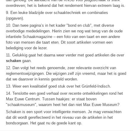
overdreven; het is bekend dat het rendement hiervan extreem laag is.
9. Een leuke bladzijde over schaaktechniek en combinaties
(opgaven).
10. Dan twee pagina’s in het kader "bond en club", met diverse
overbodige mededelingen. Hierin zien we nog wat terug van de oude
infantiele Schaakmagazine – een foto van een taart en een andere
foto van mensen die taart eten. Dit soort artikelen vormen een
belediging voor de lezer.
11. Gelukkig gaat het daarna weer verder met goed artikelen die over
schaken
gaan.
12. Dan volgt het reeds genoemde, zeer relevante overzicht van
reglementswijzigingen. Die wijzigen zelf zijn vreemd, maar het is goed
dat we daarover in kennis gesteld worden.
13. Weer een kwalitatief goed stuk over het Grünfeld-Indisch.
14. Tenslotte een goed verhaal over recente ontwikkelingen rond het
Max Euwe Centrum. Tussen haakjes: er staat boven
"schaakmuseum", waarom heet het dan niet Max Euwe Museum?
Schaken is een sport voor intelligente mensen. Je mag verwachten
dat dit wordt gereflecteerd in het niveau van de artikelen in het
bondsorgaan. Het gaat nu de goede kant op.