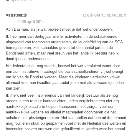
vansteenis
LOGIN OM TE REAGEREN
28 april 2014
Ach Bazman, als je wat beweert moet je dat wel onderbouwen.
Ik heb meer dan dertig jaar allerlei activiteiten in de schaakwereld
uitgevoerd van toernooien organiseren, de jeugdafdeling van de SGA
herorganiseren, zelf schaakles geven tot een aantal jaren in de
Bondsraad zitten, maar veel steun van het landelijk bestuur heb ik
daarbij nooit ondervonden.
Het ledental daalt nog steeds, hoewel het wat versluierd wordt door
een administratieve maatregel die basisschoolkinderen vrijwel dwingt
om lid van de Bond te worden. Maar die kinderen verdwijnen vrijwel
allemaal voor hun twaalfde jaar zodat je ze niet als volwaardige leden
kan zien.
Ik merk niet veel inspirerends van het landelijk bestuur als ze nog
steeds in een te duur kantoor zitten, leden verplichten een niet erg
aantrekkelijk blaadje te helpen financieren, niet zorgen voor een
aantrekkelijke website en allerlei maatregelen doorvoeren die het
schaken niet plezieriger maken. Het vaststellen dat een arbiter iemand
mag fouilleren staat op gespannen voet met de Nederlandse wetten en
bovendien hoeven vrouwen niet gefouilleerd te worden want het aantal