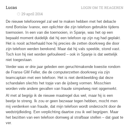
Lucas
LOGIN OM TE REAGEREN
29 april 2014
De nieuwe telefoonregel zal wel te maken hebben met het debacle
rond Borislav Ivanov, een oplichter die zijn telefoon gebruikte tijdens
toernooien. In een van die toernooien, in Spanje, was het op een
bepaald moment duidelijk dat hij een telefoon op zijn rug had geplakt.
Het is nooit achterhaald hoe hij precies de zetten doorkreeg die door
zijn telefoon werden berekend. Maar dat hij vals speelde, stond vast.
Toch kon hij niet worden gefouileerd – ook in Spanje is dat wettelijk
niet toegestaan.
Verder was er drie jaar geleden een geruchtmakende kwestie rondom
de Franse GM Feller, die de computerzetten doorkreeg via zijn
teamcaptain met een telefoon. Het is niet denkbeelding dat deze
schandalen slechts het topje van de ijsberg vormen. Misschien
worden vele andere gevallen van fraude simpelweg niet opgemerkt.
Al met al begrijp ik de nieuwe maatregel dus wel, maar hij is een
beetje te streng. Ik zou er geen bezwaar tegen hebben, mocht men
mij verdenken van fraude, dat mijn telefoon wordt onderzocht door de
wedstrijdleiding. Een verplichting daartoe zou ik wel begrijpen. Maar
het bezitten van een telefoon domweg al strafbaar stellen – dat gaat te
ver.