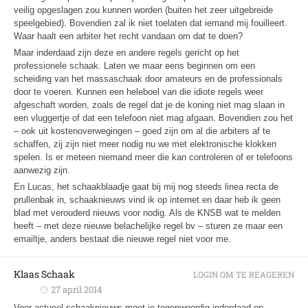
veilig opgeslagen zou kunnen worden (buiten het zeer uitgebreide
speelgebied). Bovendien zal ik niet toelaten dat iemand mij fouilleert.
Waar haalt een arbiter het recht vandaan om dat te doen?
Maar inderdaad zijn deze en andere regels gericht op het
professionele schaak. Laten we maar eens beginnen om een
scheiding van het massaschaak door amateurs en de professionals
door te voeren. Kunnen een heleboel van die idiote regels weer
afgeschaft worden, zoals de regel dat je de koning niet mag slaan in
een vluggertje of dat een telefoon niet mag afgaan. Bovendien zou het
– ook uit kostenoverwegingen – goed zijn om al die arbiters af te
schaffen, zij zijn niet meer nodig nu we met elektronische klokken
spelen. Is er meteen niemand meer die kan controleren of er telefoons
aanwezig zijn.
En Lucas, het schaakblaadje gaat bij mij nog steeds linea recta de
prullenbak in, schaaknieuws vind ik op internet en daar heb ik geen
blad met verouderd nieuws voor nodig. Als de KNSB wat te melden
heeft – met deze nieuwe belachelijke regel bv – sturen ze maar een
emailtje, anders bestaat die nieuwe regel niet voor me.
Klaas Schaak
LOGIN OM TE REAGEREN
27 april 2014
Voor actueel schaaknieuws moet je tegenwoordig inderdaad op