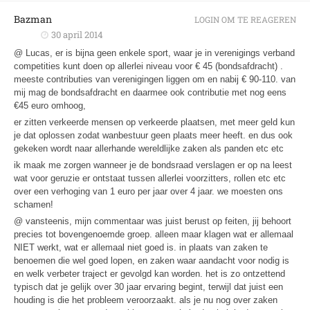
Bazman
LOGIN OM TE REAGEREN
30 april 2014
@ Lucas, er is bijna geen enkele sport, waar je in verenigings verband
competities kunt doen op allerlei niveau voor € 45 (bondsafdracht) .
meeste contributies van verenigingen liggen om en nabij € 90-110. van
mij mag de bondsafdracht en daarmee ook contributie met nog eens
€45 euro omhoog,
er zitten verkeerde mensen op verkeerde plaatsen, met meer geld kun
je dat oplossen zodat wanbestuur geen plaats meer heeft. en dus ook
gekeken wordt naar allerhande wereldlijke zaken als panden etc etc
ik maak me zorgen wanneer je de bondsraad verslagen er op na leest
wat voor geruzie er ontstaat tussen allerlei voorzitters, rollen etc etc
over een verhoging van 1 euro per jaar over 4 jaar. we moesten ons
schamen!
@ vansteenis, mijn commentaar was juist berust op feiten, jij behoort
precies tot bovengenoemde groep. alleen maar klagen wat er allemaal
NIET werkt, wat er allemaal niet goed is. in plaats van zaken te
benoemen die wel goed lopen, en zaken waar aandacht voor nodig is
en welk verbeter traject er gevolgd kan worden. het is zo ontzettend
typisch dat je gelijk over 30 jaar ervaring begint, terwijl dat juist een
houding is die het probleem veroorzaakt. als je nu nog over zaken