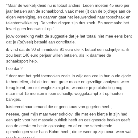
"Maar de werkelijkheid nu is totaal anders. Leden moeten 45 euro per
jaar betalen aan de schaakbond, vaak meer (!) dan de bijdrage aan de
eigen vereniging, en daarvan gaat het leeuwendeel naar topschaak en
talentontwikkeling. De verhoudingen zijn dus zoek. En nogmaals: het
levert geen ledenwinst op."
jouw opmerking wekt de suggestie dat je het totaal niet mee eens bent
dat je ((te)veel) betaald aan contributie.
ik vind dat de 90 of inmiddels 91 euro die ik betaal een schijntje is. ik
zou best 140 euro perjaar willen betalen, als ik daarmee de
schaaksport help.
hoe dan?
* door met het geld toernooien zoals in wijk aan zee in hun oude glorie
te herstellen, dat de tent met grote mooie en gezellige analyses weer
terug komt, en niet wegbezuinigd is, waardoor je je plotseling nog
maar met 15 mensen in een schooltje weggekrampt zit op houten
bankjes.
luisterend naar iemand die er geen kaas van gegeten heeft,
neeeee, geef mijn maar weer sokolov, die met een biertje in zijn had
een quiz voor het massale publiek heeft en gesigneerde boeken geeft
aan de eerste en beste oplossing. en af en toe schertsende
opmerkingen voor hans Bohm heeft, die er weer op zijn beurt weer wat
goeds mee doet.