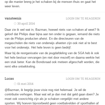
op die manier breng je het schaken bij de mensen thuis en gaat het
weer leven.
vansteenis
LOGIN OM TE REAGEREN
30 april 2014
Daar zie ik wel wat in, Bazman, hoewel niets van schaken af weet? Ik
geloof dat Philips daar bijna aan ten onder is gegaan, iemand die niets
van de Philips producten afwist. En die directeuren van de
megascholen die niets van onderwijs afweten zijn ook niet al te best
voor het onderwijs. Het hele leven is geen bedrijf.
Maar bij de reorganisatie van de jeugdafdeling van de SGA heb ik ook
het hele bestuur vervangen (en niet door mezelf) en daarna werkte het
een stuk beter. Kan de Bondsraad ook meteen afgeschaft worden, die
remt elke ontwikkeling.
Lucas
LOGIN OM TE REAGEREN
01 mei 2014
@Bazman, ik begrijp jouw visie nog niet helemaal. Je wil de
contributie verhogen. Maar wat wil je dan met dat geld gaan doen? Je
moet ook voorzichtig zijn als je schaken vergelijkt met andere
sporten. Wij hoeven bijvoorbeeld geen voetbalvelden of sporthallen af