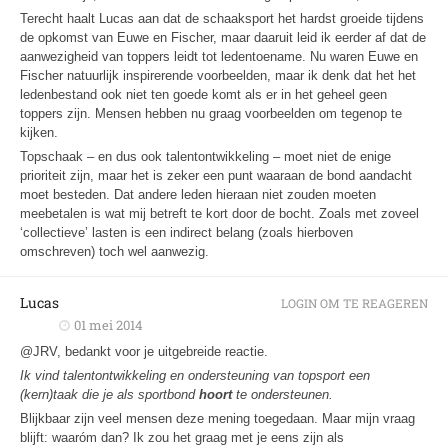
Terecht haalt Lucas aan dat de schaaksport het hardst groeide tijdens
de opkomst van Euwe en Fischer, maar daaruit leid ik eerder af dat de
aanwezigheid van toppers leidt tot ledentoename. Nu waren Euwe en
Fischer natuurlijk inspirerende voorbeelden, maar ik denk dat het het
ledenbestand ook niet ten goede komt als er in het geheel geen
toppers zijn. Mensen hebben nu graag voorbeelden om tegenop te
kijken.
Topschaak – en dus ook talentontwikkeling – moet niet de enige
prioriteit zijn, maar het is zeker een punt waaraan de bond aandacht
moet besteden. Dat andere leden hieraan niet zouden moeten
meebetalen is wat mij betreft te kort door de bocht. Zoals met zoveel
‘collectieve’ lasten is een indirect belang (zoals hierboven
omschreven) toch wel aanwezig.
Lucas
LOGIN OM TE REAGEREN
01 mei 2014
@JRV, bedankt voor je uitgebreide reactie.
Ik vind talentontwikkeling en ondersteuning van topsport een
(kern)taak die je als sportbond
hoort
te ondersteunen.
Blijkbaar zijn veel mensen deze mening toegedaan. Maar mijn vraag
blijft: waaróm dan? Ik zou het graag met je eens zijn als