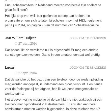
Dus: schaakarbiters in Nederland moeten voorbereid zijn spelers te
gaan fouilleren?
Het lijkt erop van wel, ook gezien de oproep aan arbiters en
organisatoren om zich te laten bijscholen n.a.v. het FIDE reglement
per 1 juli 2014, op pagina 7 van dit nummer van Schaakmagazine.
Jan Willem Duijzer
LOGIN OM TE REAGEREN
27 april 2014
Dar bedoel ik: de verplichte nul is afgeschaft! Er mag een andere
sanctie gekozen worden. Dat is in een amateur-context wel prettig.
Lucas
LOGIN OM TE REAGEREN
27 april 2014
Dat de sanctie op het bezit van een telefoon door de wedstrijdleiding
mag worden aangepast, is inderdaad een groot pluspunt. Een tientje
voor de fooienpot bij het afgaan, heb ik wel eens meegemaakt en
werkte prima.
Het afgeven van je mobieltje bij de bar lijkt me niet praktisch bij een
toernooi met bijvoorbeeld 200 deelnemers. Er zou dan een hele
administratie moeten worden bijgehouden. Is deze telefoon van u?