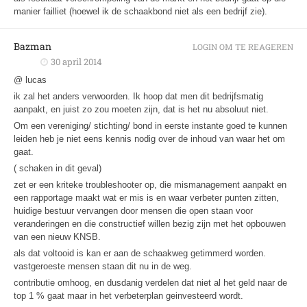
manier failliet (hoewel ik de schaakbond niet als een bedrijf zie).
Bazman
LOGIN OM TE REAGEREN
30 april 2014
@ lucas
ik zal het anders verwoorden. Ik hoop dat men dit bedrijfsmatig
aanpakt, en juist zo zou moeten zijn, dat is het nu absoluut niet.
Om een vereniging/ stichting/ bond in eerste instante goed te kunnen
leiden heb je niet eens kennis nodig over de inhoud van waar het om
gaat.
( schaken in dit geval)
zet er een kriteke troubleshooter op, die mismanagement aanpakt en
een rapportage maakt wat er mis is en waar verbeter punten zitten,
huidige bestuur vervangen door mensen die open staan voor
veranderingen en die constructief willen bezig zijn met het opbouwen
van een nieuw KNSB.
als dat voltooid is kan er aan de schaakweg getimmerd worden.
vastgeroeste mensen staan dit nu in de weg.
contributie omhoog, en dusdanig verdelen dat niet al het geld naar de
top 1 % gaat maar in het verbeterplan geinvesteerd wordt.