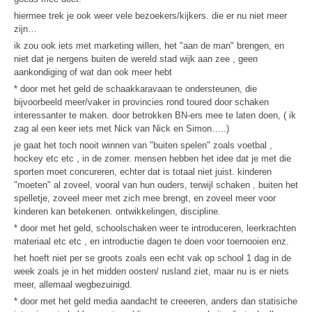
hiermee trek je ook weer vele bezoekers/kijkers. die er nu niet meer
zijn…
ik zou ook iets met marketing willen, het "aan de man" brengen, en
niet dat je nergens buiten de wereld stad wijk aan zee , geen
aankondiging of wat dan ook meer hebt
* door met het geld de schaakkaravaan te ondersteunen, die
bijvoorbeeld meer/vaker in provincies rond toured door schaken
interessanter te maken. door betrokken BN-ers mee te laten doen, ( ik
zag al een keer iets met Nick van Nick en Simon…..)
je gaat het toch nooit winnen van "buiten spelen" zoals voetbal ,
hockey etc etc , in de zomer. mensen hebben het idee dat je met die
sporten moet concureren, echter dat is totaal niet juist. kinderen
"moeten" al zoveel, vooral van hun ouders, terwijl schaken , buiten het
spelletje, zoveel meer met zich mee brengt, en zoveel meer voor
kinderen kan betekenen. ontwikkelingen, discipline.
* door met het geld, schoolschaken weer te introduceren, leerkrachten
materiaal etc etc , en introductie dagen te doen voor toernooien enz.
het hoeft niet per se groots zoals een echt vak op school 1 dag in de
week zoals je in het midden oosten/ rusland ziet, maar nu is er niets
meer, allemaal wegbezuinigd.
* door met het geld media aandacht te creeeren, anders dan statisiche