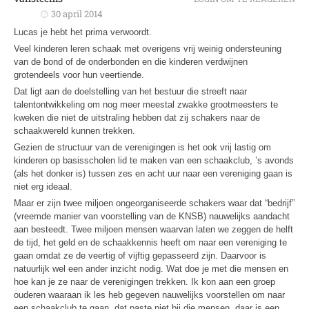
30 april 2014
Lucas je hebt het prima verwoordt.
Veel kinderen leren schaak met overigens vrij weinig ondersteuning
van de bond of de onderbonden en die kinderen verdwijnen
grotendeels voor hun veertiende.
Dat ligt aan de doelstelling van het bestuur die streeft naar
talentontwikkeling om nog meer meestal zwakke grootmeesters te
kweken die niet de uitstraling hebben dat zij schakers naar de
schaakwereld kunnen trekken.
Gezien de structuur van de verenigingen is het ook vrij lastig om
kinderen op basisscholen lid te maken van een schaakclub, ’s avonds
(als het donker is) tussen zes en acht uur naar een vereniging gaan is
niet erg ideaal.
Maar er zijn twee miljoen ongeorganiseerde schakers waar dat “bedrijf”
(vreemde manier van voorstelling van de KNSB) nauwelijks aandacht
aan besteedt. Twee miljoen mensen waarvan laten we zeggen de helft
de tijd, het geld en de schaakkennis heeft om naar een vereniging te
gaan omdat ze de veertig of vijftig gepasseerd zijn. Daarvoor is
natuurlijk wel een ander inzicht nodig. Wat doe je met die mensen en
hoe kan je ze naar de verenigingen trekken. Ik kon aan een groep
ouderen waaraan ik les heb gegeven nauwelijks voorstellen om naar
een schaakclub te gaan, dat paste niet bij die mensen, daar is een