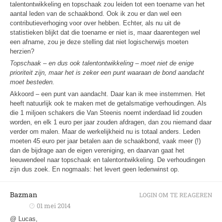
talentontwikkeling en topschaak zou leiden tot een toename van het
aantal leden van de schaakbond. Ook ik zou er dan wel een
contributieverhoging voor over hebben. Echter, als nu uit de
statistieken blijkt dat die toename er niet is, maar daarentegen wel
een afname, zou je deze stelling dat niet logischerwijs moeten
herzien?
Topschaak – en dus ook talentontwikkeling – moet niet de enige
prioriteit zijn, maar het is zeker een punt waaraan de bond aandacht
moet besteden.
Akkoord – een punt van aandacht. Daar kan ik mee instemmen. Het
heeft natuurlijk ook te maken met de getalsmatige verhoudingen. Als
die 1 miljoen schakers die Van Steenis noemt inderdaad lid zouden
worden, en elk 1 euro per jaar zouden afdragen, dan zou niemand daar
verder om malen. Maar de werkelijkheid nu is totaal anders. Leden
moeten 45 euro per jaar betalen aan de schaakbond, vaak meer (!)
dan de bijdrage aan de eigen vereniging, en daarvan gaat het
leeuwendeel naar topschaak en talentontwikkeling. De verhoudingen
zijn dus zoek. En nogmaals: het levert geen ledenwinst op.
Bazman
LOGIN OM TE REAGEREN
01 mei 2014
@ Lucas,