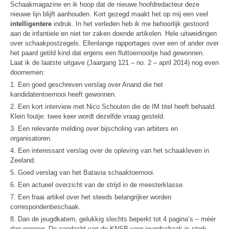
Schaakmagazine en ik hoop dat de nieuwe hoofdredacteur deze
nieuwe lijn blijft aanhouden. Kort gezegd maakt het op mij een veel
intelligentere
indruk. In het verleden heb ik me behoorlijk gestoord
aan de infantiele en niet ter zaken doende artikelen. Hele uitweidingen
over schaakpostzegels. Ellenlange rapportages over een of ander over
het paard getild kind dat ergens een fluttoernooitje had gewonnen.
Laat ik de laatste uitgave (Jaargang 121 – no. 2 – april 2014) nog even
doornemen:
1. Een goed geschreven verslag over Anand die het
kandidatentoernooi heeft gewonnen.
2. Een kort interview met Nico Schouten die de IM titel heeft behaald.
Klein foutje: twee keer wordt dezelfde vraag gesteld.
3. Een relevante melding over bijscholing van arbiters en
organisatoren.
4. Een interessant verslag over de opleving van het schaakleven in
Zeeland.
5. Goed verslag van het Batavia schaaktoernooi.
6. Een actueel overzicht van de strijd in de meesterklasse.
7. Een fraai artikel over het steeds belangrijker worden
correspondentieschaak.
8. Dan de jeugdkatern, gelukkig slechts beperkt tot 4 pagina’s – méér
dan genoeg. De aandacht van de KNSB voor jeugdschaak is sterk