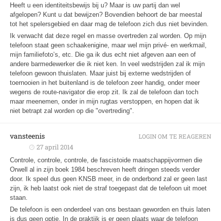
Heeft u een identiteitsbewijs bij u? Maar is uw partij dan wel
afgelopen? Kunt u dat bewijzen? Bovendien behoort de bar meestal
tot het spelersgebied en daar mag de telefoon zich dus niet bevinden.
Ik verwacht dat deze regel en masse overtreden zal worden. Op mijn
telefoon staat geen schaakenigine, maar wel mijn privé- en werkmail,
mijn familiefoto’s, etc. Die ga ik dus echt niet afgeven aan een of
andere barmedewerker die ik niet ken. In veel wedstrijden zal ik mijn
telefoon gewoon thuislaten. Maar juist bij externe wedstrijden of
toernooien in het buitenland is de telefoon zeer handig, onder meer
wegens de route-navigator die erop zit. Ik zal de telefoon dan toch
maar meenemen, onder in mijn rugtas verstoppen, en hopen dat ik
niet betrapt zal worden op die "overtreding".
vansteenis
LOGIN OM TE REAGEREN
27 april 2014
Controle, controle, controle, de fascistoide maatschappijvormen die
Orwell al in zijn boek 1984 beschreven heeft dringen steeds verder
door. Ik speel dus geen KNSB meer, in de onderbond zal er geen last
zijn, ik heb laatst ook niet de straf toegepast dat de telefoon uit moet
staan.
De telefoon is een onderdeel van ons bestaan geworden en thuis laten
is dus geen optie. In de praktijk is er geen plaats waar de telefoon