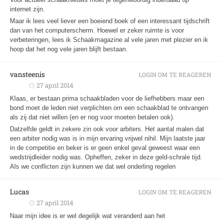
internet zijn.
Maar ik lees veel liever een boeiend boek of een interessant tijdschrift
dan van het computerscherm. Hoewel er zeker ruimte is voor
verbeteringen, lees ik Schaakmagazine al vele jaren met plezier en ik
hoop dat het nog vele jaren blijft bestaan.
vansteenis
LOGIN OM TE REAGEREN
27 april 2014
Klaas, er bestaan prima schaakbladen voor de liefhebbers maar een
bond moet de leden niet verplichten om een schaakblad te ontvangen
als zij dat niet willen (en er nog voor moeten betalen ook).
Datzelfde geldt in zekere zin ook voor arbiters. Het aantal malen dat
een arbiter nodig was is in mijn ervaring vrijwel nihil. Mijn laatste jaar
in de competitie en beker is er geen enkel geval geweest waar een
wedstrijdleider nodig was. Opheffen, zeker in deze geld-schrale tijd.
Als we conflicten zijn kunnen we dat wel onderling regelen
Lucas
LOGIN OM TE REAGEREN
27 april 2014
Naar mijn idee is er wel degelijk wat veranderd aan het