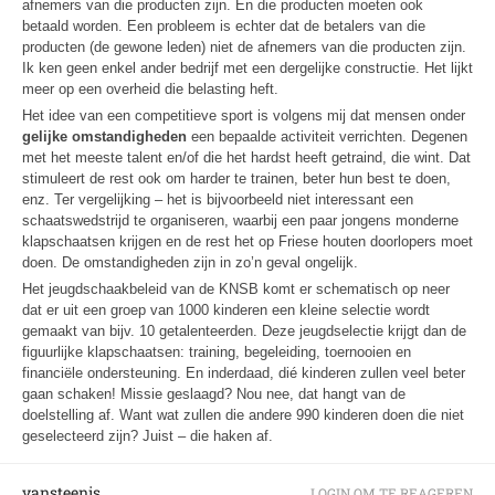
afnemers van die producten zijn. En die producten moeten ook
betaald worden. Een probleem is echter dat de betalers van die
producten (de gewone leden) niet de afnemers van die producten zijn.
Ik ken geen enkel ander bedrijf met een dergelijke constructie. Het lijkt
meer op een overheid die belasting heft.
Het idee van een competitieve sport is volgens mij dat mensen onder
gelijke omstandigheden
een bepaalde activiteit verrichten. Degenen
met het meeste talent en/of die het hardst heeft getraind, die wint. Dat
stimuleert de rest ook om harder te trainen, beter hun best te doen,
enz. Ter vergelijking – het is bijvoorbeeld niet interessant een
schaatswedstrijd te organiseren, waarbij een paar jongens monderne
klapschaatsen krijgen en de rest het op Friese houten doorlopers moet
doen. De omstandigheden zijn in zo’n geval ongelijk.
Het jeugdschaakbeleid van de KNSB komt er schematisch op neer
dat er uit een groep van 1000 kinderen een kleine selectie wordt
gemaakt van bijv. 10 getalenteerden. Deze jeugdselectie krijgt dan de
figuurlijke klapschaatsen: training, begeleiding, toernooien en
financiële ondersteuning. En inderdaad, dié kinderen zullen veel beter
gaan schaken! Missie geslaagd? Nou nee, dat hangt van de
doelstelling af. Want wat zullen die andere 990 kinderen doen die niet
geselecteerd zijn? Juist – die haken af.
vansteenis
LOGIN OM TE REAGEREN