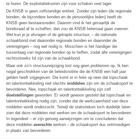
te huren. De exploitatiekosten zijn voor schaken veel lager.
De KNSB is geen zelfstandige entiteit. Zonder zijn leden (de regionale
bonden, de bijzondere bonden en de persoonlijke leden) heeft de
KNSB geen bestaansreden. Daarom vind ik het gevaarlijk de
bondsraad af te schaffen; dan zou de KNSB helemaal gaan zweven.
Wel kun je je afvragen of de getrapte structuur, – de nationale
schaakbond met daaronder regionale bonden en daaronder de
verenigingen – nog wel nodig is. Misschien is het handiger die
tussenlaag van regionale bonden op te heffen, zodat alle verenigingen
rechtsstreeks lid zijn van de schaakbond.
Maar ook zo’n structuurwijziging lost nog geen problemen op. Ik ben
nogal geschrokken van de beleidsnotitie die de KNSB een half jaar
gelden heeft vrijgegeven. Die komt er in feite op neer dat topschaak
en talentontwikkeling niet slechts
middelen
zijn om de schaaksport te
bevorderen. Nee, topschaak en talentontwikkeling zijn zelf
doelstellingen
geworden. Er wordt gewoon gesteld dat topschaak en
talentontwikkeling nodig zijn, zonder dat de werkzaamheid van deze
middelen wordt onderzocht. Terwijl de statistieken toch duidelijk laten
zien dat deze middelen niet werken om de schaaksport te bevorderen.
In tegendeel – er zijn genoeg aanwijzingen om te concluderen dat
deze middelen
averechts
werken – de schaaksport dus ontmoedigen
in plaats van bevorderen.