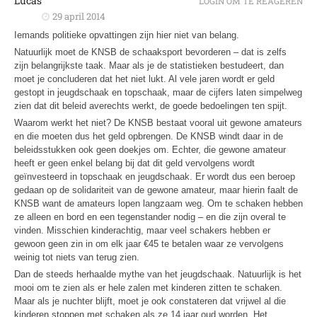
Lucas
LOGIN OM TE REAGEREN
29 april 2014
Iemands politieke opvattingen zijn hier niet van belang.
Natuurlijk moet de KNSB de schaaksport bevorderen – dat is zelfs
zijn belangrijkste taak. Maar als je de statistieken bestudeert, dan
moet je concluderen dat het niet lukt. Al vele jaren wordt er geld
gestopt in jeugdschaak en topschaak, maar de cijfers laten simpelweg
zien dat dit beleid averechts werkt, de goede bedoelingen ten spijt.
Waarom werkt het niet? De KNSB bestaat vooral uit gewone amateurs
en die moeten dus het geld opbrengen. De KNSB windt daar in de
beleidsstukken ook geen doekjes om. Echter, die gewone amateur
heeft er geen enkel belang bij dat dit geld vervolgens wordt
geïnvesteerd in topschaak en jeugdschaak. Er wordt dus een beroep
gedaan op de solidariteit van de gewone amateur, maar hierin faalt de
KNSB want de amateurs lopen langzaam weg. Om te schaken hebben
ze alleen en bord en een tegenstander nodig – en die zijn overal te
vinden. Misschien kinderachtig, maar veel schakers hebben er
gewoon geen zin in om elk jaar €45 te betalen waar ze vervolgens
weinig tot niets van terug zien.
Dan de steeds herhaalde mythe van het jeugdschaak. Natuurlijk is het
mooi om te zien als er hele zalen met kinderen zitten te schaken.
Maar als je nuchter blijft, moet je ook constateren dat vrijwel al die
kinderen stoppen met schaken als ze 14 jaar oud worden. Het