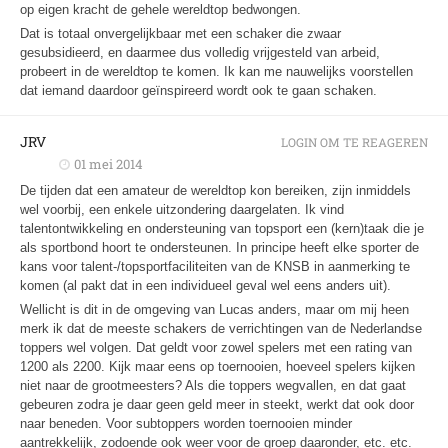
op eigen kracht de gehele wereldtop bedwongen.
Dat is totaal onvergelijkbaar met een schaker die zwaar
gesubsidieerd, en daarmee dus volledig vrijgesteld van arbeid,
probeert in de wereldtop te komen. Ik kan me nauwelijks voorstellen
dat iemand daardoor geïnspireerd wordt ook te gaan schaken.
JRV
LOGIN OM TE REAGEREN
01 mei 2014
De tijden dat een amateur de wereldtop kon bereiken, zijn inmiddels
wel voorbij, een enkele uitzondering daargelaten. Ik vind
talentontwikkeling en ondersteuning van topsport een (kern)taak die je
als sportbond hoort te ondersteunen. In principe heeft elke sporter de
kans voor talent-/topsportfaciliteiten van de KNSB in aanmerking te
komen (al pakt dat in een individueel geval wel eens anders uit).
Wellicht is dit in de omgeving van Lucas anders, maar om mij heen
merk ik dat de meeste schakers de verrichtingen van de Nederlandse
toppers wel volgen. Dat geldt voor zowel spelers met een rating van
1200 als 2200. Kijk maar eens op toernooien, hoeveel spelers kijken
niet naar de grootmeesters? Als die toppers wegvallen, en dat gaat
gebeuren zodra je daar geen geld meer in steekt, werkt dat ook door
naar beneden. Voor subtoppers worden toernooien minder
aantrekkelijk, zodoende ook weer voor de groep daaronder, etc. etc.