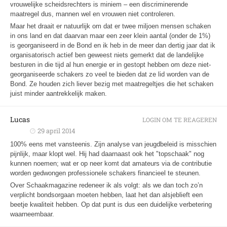
vrouwelijke scheidsrechters is miniem – een discriminerende
maatregel dus, mannen wel en vrouwen niet controleren.
Maar het draait er natuurlijk om dat er twee miljoen mensen schaken
in ons land en dat daarvan maar een zeer klein aantal (onder de 1%)
is georganiseerd in de Bond en ik heb in de meer dan dertig jaar dat ik
organisatorisch actief ben geweest niets gemerkt dat de landelijke
besturen in die tijd al hun energie er in gestopt hebben om deze niet-
georganiseerde schakers zo veel te bieden dat ze lid worden van de
Bond. Ze houden zich liever bezig met maatregeltjes die het schaken
juist minder aantrekkelijk maken.
Lucas
LOGIN OM TE REAGEREN
29 april 2014
100% eens met vansteenis. Zijn analyse van jeugdbeleid is misschien
pijnlijk, maar klopt wel. Hij had daarnaast ook het "topschaak" nog
kunnen noemen; wat er op neer komt dat amateurs via de contributie
worden gedwongen professionele schakers financieel te steunen.
Over Schaakmagazine redeneer ik als volgt: als we dan toch zo’n
verplicht bondsorgaan moeten hebben, laat het dan alsjeblieft een
beetje kwaliteit hebben. Op dat punt is dus een duidelijke verbetering
waarneembaar.