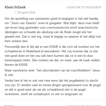
Klaas Schaak
LOGIN OM TE REAGEREN
29 april 2014
Om de opstelling van vansteenis goed te begrijpen is het wel handig
om "Joost van Steenis" even te googelen. Wat blijkt: deze man heeft
zijn leven lang gestreden voor communistische en/of anarchistische
ideologien en schuwde als ideoloog van de Rode Jeugd ook het
geweld niet. Dat is niet erg, maar ik begrijp nu waarom ik het altijd met
hem oneens ben.
Persoonlijk ben ik blij dat er een KNSB is die zich wil inzetten om het
schaakleven in Nederland te bevorderen. Het zou kunnen dat ze dat
niet goed doen en het zou ook best kunnen dat ze in een te duur
kantoorpand zitten. Dan moeten we dat, en meer, aan de kaak stellen
binnen de KNSB.
Maar vansteenis doel: "het uitschakelen van de machthebbers" steun
ik niet.
Verder ben ik het er ook niet mee eens dat het jeugdbeleid zo slecht
zou zijn. Er worden veel en mooie dingen georganiseerd voor de jeugd
en dat is goed want als we als schaakbond niet in de jeugd
investeren, sterft de schaaksport so wie so langzaam uit.