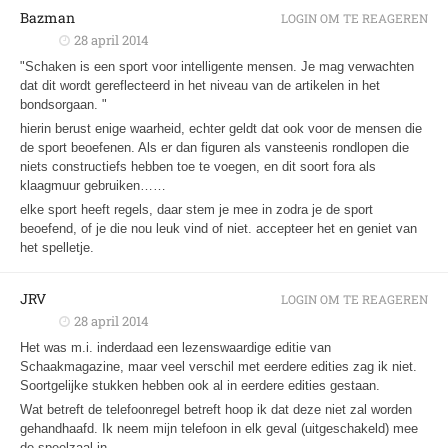
Bazman
LOGIN OM TE REAGEREN
28 april 2014
"Schaken is een sport voor intelligente mensen. Je mag verwachten
dat dit wordt gereflecteerd in het niveau van de artikelen in het
bondsorgaan. "
hierin berust enige waarheid, echter geldt dat ook voor de mensen die
de sport beoefenen. Als er dan figuren als vansteenis rondlopen die
niets constructiefs hebben toe te voegen, en dit soort fora als
klaagmuur gebruiken……
elke sport heeft regels, daar stem je mee in zodra je de sport
beoefend, of je die nou leuk vind of niet. accepteer het en geniet van
het spelletje.
JRV
LOGIN OM TE REAGEREN
28 april 2014
Het was m.i. inderdaad een lezenswaardige editie van
Schaakmagazine, maar veel verschil met eerdere edities zag ik niet.
Soortgelijke stukken hebben ook al in eerdere edities gestaan.
Wat betreft de telefoonregel betreft hoop ik dat deze niet zal worden
gehandhaafd. Ik neem mijn telefoon in elk geval (uitgeschakeld) mee
de speelzaal in.