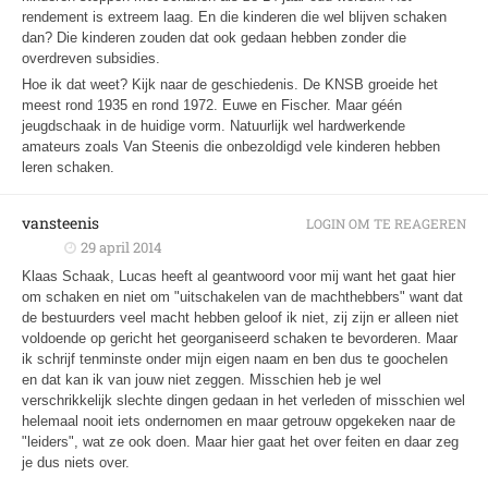
rendement is extreem laag. En die kinderen die wel blijven schaken
dan? Die kinderen zouden dat ook gedaan hebben zonder die
overdreven subsidies.
Hoe ik dat weet? Kijk naar de geschiedenis. De KNSB groeide het
meest rond 1935 en rond 1972. Euwe en Fischer. Maar géén
jeugdschaak in de huidige vorm. Natuurlijk wel hardwerkende
amateurs zoals Van Steenis die onbezoldigd vele kinderen hebben
leren schaken.
vansteenis
LOGIN OM TE REAGEREN
29 april 2014
Klaas Schaak, Lucas heeft al geantwoord voor mij want het gaat hier
om schaken en niet om "uitschakelen van de machthebbers" want dat
de bestuurders veel macht hebben geloof ik niet, zij zijn er alleen niet
voldoende op gericht het georganiseerd schaken te bevorderen. Maar
ik schrijf tenminste onder mijn eigen naam en ben dus te goochelen
en dat kan ik van jouw niet zeggen. Misschien heb je wel
verschrikkelijk slechte dingen gedaan in het verleden of misschien wel
helemaal nooit iets ondernomen en maar getrouw opgekeken naar de
"leiders", wat ze ook doen. Maar hier gaat het over feiten en daar zeg
je dus niets over.