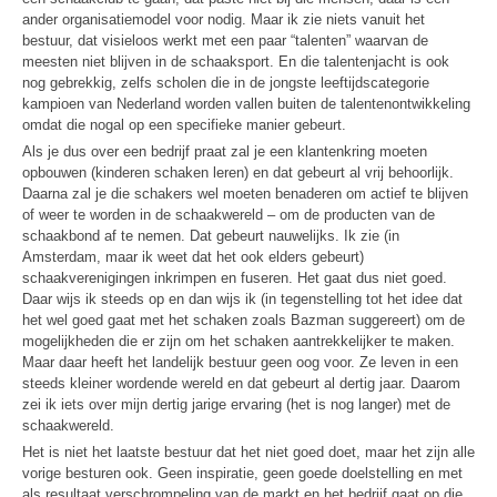
ander organisatiemodel voor nodig. Maar ik zie niets vanuit het
bestuur, dat visieloos werkt met een paar “talenten” waarvan de
meesten niet blijven in de schaaksport. En die talentenjacht is ook
nog gebrekkig, zelfs scholen die in de jongste leeftijdscategorie
kampioen van Nederland worden vallen buiten de talentenontwikkeling
omdat die nogal op een specifieke manier gebeurt.
Als je dus over een bedrijf praat zal je een klantenkring moeten
opbouwen (kinderen schaken leren) en dat gebeurt al vrij behoorlijk.
Daarna zal je die schakers wel moeten benaderen om actief te blijven
of weer te worden in de schaakwereld – om de producten van de
schaakbond af te nemen. Dat gebeurt nauwelijks. Ik zie (in
Amsterdam, maar ik weet dat het ook elders gebeurt)
schaakverenigingen inkrimpen en fuseren. Het gaat dus niet goed.
Daar wijs ik steeds op en dan wijs ik (in tegenstelling tot het idee dat
het wel goed gaat met het schaken zoals Bazman suggereert) om de
mogelijkheden die er zijn om het schaken aantrekkelijker te maken.
Maar daar heeft het landelijk bestuur geen oog voor. Ze leven in een
steeds kleiner wordende wereld en dat gebeurt al dertig jaar. Daarom
zei ik iets over mijn dertig jarige ervaring (het is nog langer) met de
schaakwereld.
Het is niet het laatste bestuur dat het niet goed doet, maar het zijn alle
vorige besturen ook. Geen inspiratie, geen goede doelstelling en met
als resultaat verschrompeling van de markt en het bedrijf gaat op die