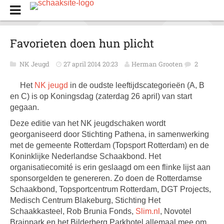
Favorieten doen hun plicht
NK Jeugd
27 april 2014 20:23
Herman Grooten
2
Het
NK jeugd
in de oudste leeftijdscategorieën (A, B
en C) is op Koningsdag (zaterdag 26 april) van start
gegaan.
Deze editie van het NK jeugdschaken wordt
georganiseerd door Stichting Pathena, in samenwerking
met de gemeente Rotterdam (Topsport Rotterdam) en de
Koninklijke Nederlandse Schaakbond. Het
organisatiecomité is erin geslaagd om een flinke lijst aan
sponsorgelden te genereren. Zo doen de Rotterdamse
Schaakbond, Topsportcentrum Rotterdam, DGT Projects,
Medisch Centrum Blakeburg, Stichting Het
Schaakkasteel, Rob Brunia Fonds,
Slim.nl
, Novotel
Brainpark en het Bilderberg Parkhotel allemaal mee om