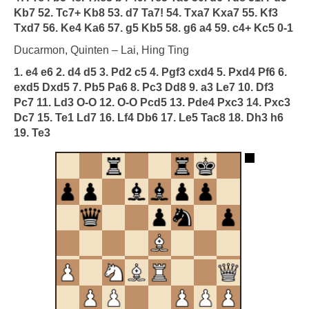
Kb7 52. Tc7+ Kb8 53. d7 Ta7! 54. Txa7 Kxa7 55. Kf3
Txd7 56. Ke4 Ka6 57. g5 Kb5 58. g6 a4 59. c4+ Kc5 0-1
Ducarmon, Quinten – Lai, Hing Ting
1. e4 e6 2. d4 d5 3. Pd2 c5 4. Pgf3 cxd4 5. Pxd4 Pf6 6.
exd5 Dxd5 7. Pb5 Pa6 8. Pc3 Dd8 9. a3 Le7 10. Df3
Pc7 11. Ld3 O-O 12. O-O Pcd5 13. Pde4 Pxc3 14. Pxc3
Dc7 15. Te1 Ld7 16. Lf4 Db6 17. Le5 Tac8 18. Dh3 h6
19. Te3