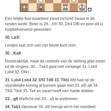
Een lelijke fout waardoor zwart zichzelf zwaar in de
nesten werkt. Beter is 29…h5! 30. Dh4 Df6 en pion d4 is
hulpbehoevend geworden.
30. La3!
Lentjes laat zich van zijn beste kant zien.
30…Ka8
Noodzakelijk, maar de controle van de stelling glipt zwart
uit de vingers. 30…Txe3 gaat niet vanwege 31. Lxb4
Lxb4 32. Df4+
31. Lxb4 Lxb4 32. Df3 Td8 33. Tfd1
Wit had op de
vijandelijke koning af kunnen gaan met 33. a5! a6 34.
Tfd1 Tfe8 35. Ta4 en zwart heeft een harde dobber.
33…g6
Wellicht viel 33…a5 te prefereren.
34. Tab1
Opnieuw 34. a5! brengt wit in het voordeel.