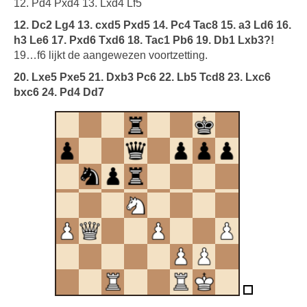
12. Pd4 Pxd4 13. Lxd4 Lf5
12. Dc2 Lg4 13. cxd5 Pxd5 14. Pc4 Tac8 15. a3 Ld6 16.
h3 Le6 17. Pxd6 Txd6 18. Tac1 Pb6 19. Db1 Lxb3?!
19…f6 lijkt de aangewezen voortzetting.
20. Lxe5 Pxe5 21. Dxb3 Pc6 22. Lb5 Tcd8 23. Lxc6
bxc6 24. Pd4 Dd7