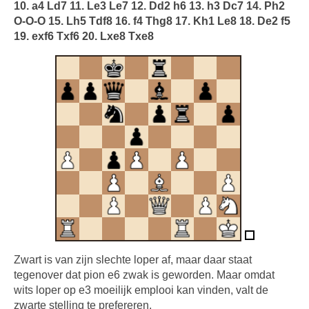
10. a4 Ld7 11. Le3 Le7 12. Dd2 h6 13. h3 Dc7 14. Ph2
O-O-O 15. Lh5 Tdf8 16. f4 Thg8 17. Kh1 Le8 18. De2 f5
19. exf6 Txf6 20. Lxe8 Txe8
Zwart is van zijn slechte loper af, maar daar staat
tegenover dat pion e6 zwak is geworden. Maar omdat
wits loper op e3 moeilijk emplooi kan vinden, valt de
zwarte stelling te prefereren.