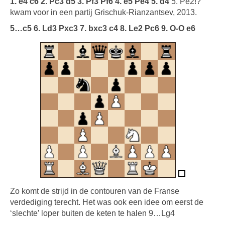
1. e4 c6 2. Pc3 d5 3. Pf3 Pf6 4. e5 Pe4 5. d4
5. Pe2!?
kwam voor in een partij Grischuk-Rianzantsev, 2013.
5…c5 6. Ld3 Pxc3 7. bxc3 c4 8. Le2 Pc6 9. O-O e6
Zo komt de strijd in de contouren van de Franse
verdediging terecht. Het was ook een idee om eerst de
‘slechte’ loper buiten de keten te halen 9…Lg4