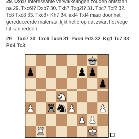
29. Dxd7
Interessante verwikkelingen zouden ontstaan
na 29. Txc6!? Dxb7 30. Txb7 Txg2!? 31. Tbc7 Txf2 32.
Tc8 Txc8 33. Txc8+ Kh7 34. exf4 Txf4 maar door het
gereduceerde materiaal lijkt het erop dat zwart het vege
lijf kan redden.
29…Txd7 30. Txc6 Txc6 31. Pxc6 Pd3 32. Kg1 Tc7 33.
Pd4 Tc3