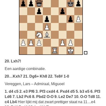
20. Lxh7!
Een aardige combinatie.
20…Kxh7 21. Dg6+ Kh8 22. Te8# 1-0
Vereggen, Lars – Admiraal, Miguoel
1. d4 c5 2. e3 Pf6 3. Pf3 cxd4 4. Pxd4 d5 5. b3 e5 6. Pf3
Ld6 7. Lb2 Pc6 8. Pbd2 O-O 9. Le2 De7 10. O-O Td8 11.
c4 Lb4
Hier lijkt mij dat zwart prettiger staat na 11…e4