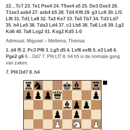
22…Tc7 23. Te1 Pxe4 24. T5xe4 a5 25. De3 Dxe3 26.
T1xe3 axb4 27. axb4 b5 28. Td4 Kf8 29. g3 Lc6 30. Lf1
Lf6 31. Td1 Le8 32. Ta3 Ke7 33. Ta5 Tb7 34. Td3 Ld7
35. h4 Le5 36. Tda3 Ld4 37. c3 Lb6 38. Ta6 Lc6 39. Lg2
Kd6 40. Ta8 Lxg2 41. Kxg2 Kd5 1-0
Admiraal, Miguoel – Mollema, Thomas
1. d4 f5 2. Pc3 Pf6 3. Lg5 d5 4. Lxf6 exf6 5. e3 Le6 6.
Pge2 g6
6…Dd7 7. Pf4 Lf7 8. h4 h5 is de normale gang
van zaken.
7. Pf4 Dd7 8. h4