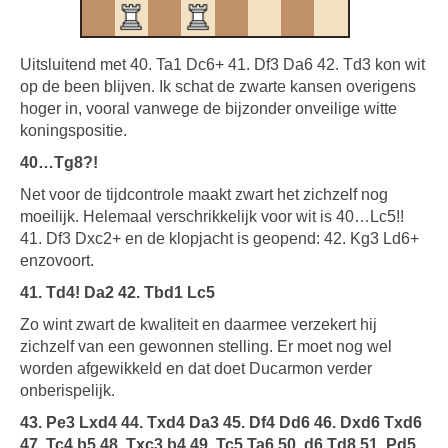
Uitsluitend met 40. Ta1 Dc6+ 41. Df3 Da6 42. Td3 kon wit
op de been blijven. Ik schat de zwarte kansen overigens
hoger in, vooral vanwege de bijzonder onveilige witte
koningspositie.
40…Tg8?!
Net voor de tijdcontrole maakt zwart het zichzelf nog
moeilijk. Helemaal verschrikkelijk voor wit is 40…Lc5!!
41. Df3 Dxc2+ en de klopjacht is geopend: 42. Kg3 Ld6+
enzovoort.
41. Td4! Da2 42. Tbd1 Lc5
Zo wint zwart de kwaliteit en daarmee verzekert hij
zichzelf van een gewonnen stelling. Er moet nog wel
worden afgewikkeld en dat doet Ducarmon verder
onberispelijk.
43. Pe3 Lxd4 44. Txd4 Da3 45. Df4 Dd6 46. Dxd6 Txd6
47. Tc4 b5 48. Txc3 b4 49. Tc5 Ta6 50. d6 Td8 51. Pd5