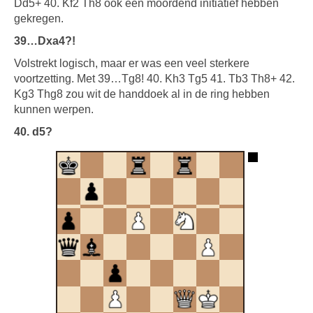
Dd5+ 40. Kf2 Th8 ook een moordend initiatief hebben
gekregen.
39…Dxa4?!
Volstrekt logisch, maar er was een veel sterkere
voortzetting. Met 39…Tg8! 40. Kh3 Tg5 41. Tb3 Th8+ 42.
Kg3 Thg8 zou wit de handdoek al in de ring hebben
kunnen werpen.
40. d5?