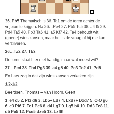
36. Pb5
Thematisch is 36. Ta1 om de toren achter de
vrijpion te krijgen. Na 36…Pe4 37. Pb5 Tc5 38. a4 f5 39.
Pd4 Ta5 40. Pb3 Ta6 41. a5 Kf7 42. Ta4 behoudt wit
(goede) winstkansen, maar het is de vraag of hij die kan
verzilveren.
36…Ta2 37. Tb3
De toren staat hier niet handig, maar wat moest wit?
37…Pe4 38. Tb4 Pg3 39. a4 g5 40. Pc3 Tc2 41. Pd5
En Lars zag in dat zijn winstkansen verkeken zijn.
1/2-1/2
Beerdsen, Thomas – Van Hoorn, Geert
1. e4 c5 2. Pf3 d6 3. Lb5+ Ld7 4. Lxd7+ Dxd7 5. O-O g6
6. c3 Pf6 7. Te1 Pc6 8. d4 Lg7 9. Lg5 b6 10. Dd3 Tc8 11.
d5 Pe5 12. Pxe5 dxe5 13. Lxf6!