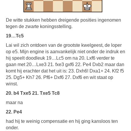
De witte stukken hebben dreigende posities ingenomen
tegen de zwarte koningsstelling.
19…Tc5
Lai wil zich ontdoen van de grootste kwelgeest, de loper
op e5. Mijn engine is aanvankelijk niet onder de indruk en
hij speelt doodleuk 19…Lc5 om na 20. Lxf6 verder te
gaan met 20…Lxe3 21. fxe3 gxf6 22. Pe4 Dxb2 maar dan
komt hij erachter dat het uit is: 23. Dxh6! Dxa1+ 24. Kf2 f5
25. Dg5+ Kh7 26. Pf6+ Dxf6 27. Dxf6 en wit staat op
winst.
20. b4 Txe5 21. Txe5 Tc8
maar na
22. Pe4
had hij te weinig compensatie en hij ging kansloos ten
onder.