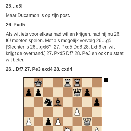
25…e5!
Maar Ducarmon is op zijn post.
26. Pxd5
Als wit iets voor elkaar had willen krijgen, had hij nu 26.
f6! moeten spelen. Met als mogelijk vervolg 26…g5
[Slechter is 26…gxf6?! 27. Pxd5 Dd8 28. Lxh6 en wit
krijgt de overhand.] 27. Pxd5 Df7 28. Pe3 en ook nu staat
wit beter.
26…Df7 27. Pe3 exd4 28. cxd4