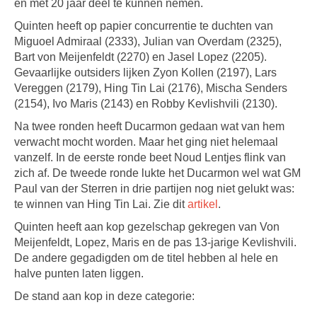
en met 20 jaar deel te kunnen nemen.
Quinten heeft op papier concurrentie te duchten van
Miguoel Admiraal (2333), Julian van Overdam (2325),
Bart von Meijenfeldt (2270) en Jasel Lopez (2205).
Gevaarlijke outsiders lijken Zyon Kollen (2197), Lars
Vereggen (2179), Hing Tin Lai (2176), Mischa Senders
(2154), Ivo Maris (2143) en Robby Kevlishvili (2130).
Na twee ronden heeft Ducarmon gedaan wat van hem
verwacht mocht worden. Maar het ging niet helemaal
vanzelf. In de eerste ronde beet Noud Lentjes flink van
zich af. De tweede ronde lukte het Ducarmon wel wat GM
Paul van der Sterren in drie partijen nog niet gelukt was:
te winnen van Hing Tin Lai. Zie dit
artikel
.
Quinten heeft aan kop gezelschap gekregen van Von
Meijenfeldt, Lopez, Maris en de pas 13-jarige Kevlishvili.
De andere gegadigden om de titel hebben al hele en
halve punten laten liggen.
De stand aan kop in deze categorie: