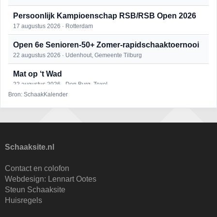
Persoonlijk Kampioenschap RSB/RSB Open 2026
17 augustus 2026 · Rotterdam
Open 6e Senioren-50+ Zomer-rapidschaaktoernooi
22 augustus 2026 · Udenhout, Gemeente Tilburg
Mat op ‘t Wad
22 augustus 2026 · Den Burg, Texel
Bron: SchaakKalender
Simultaan The Butcher
22 augustus 2026 · Utrecht
2e Utrechts kroegloperstoernooi
23 augustus 2026 · Utrecht
Schaaksite.nl
Open Eemlandtoernooi 2026
Contact en colofon
25 augustus 2026 · Bunschoten-Spakenburg
Webdesign:
Lennart Ootes
Steun Schaaksite
Nazomervierkampentoernooi 2026
Huisregels
28 augustus 2026 · Assen