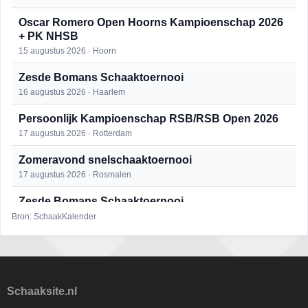
Oscar Romero Open Hoorns Kampioenschap 2026
+ PK NHSB
15 augustus 2026 · Hoorn
Zesde Bomans Schaaktoernooi
16 augustus 2026 · Haarlem
Persoonlijk Kampioenschap RSB/RSB Open 2026
17 augustus 2026 · Rotterdam
Zomeravond snelschaaktoernooi
17 augustus 2026 · Rosmalen
Zesde Bomans Schaaktoernooi
17 augustus 2026 · Haarlem
Bron: SchaakKalender
Zomeravond snelschaaktoernooi
18 augustus 2026 · Rosmalen
Persoonlijk Kampioenschap RSB/RSB Open 2026
Schaaksite.nl
18 augustus 2026 · Rotterdam