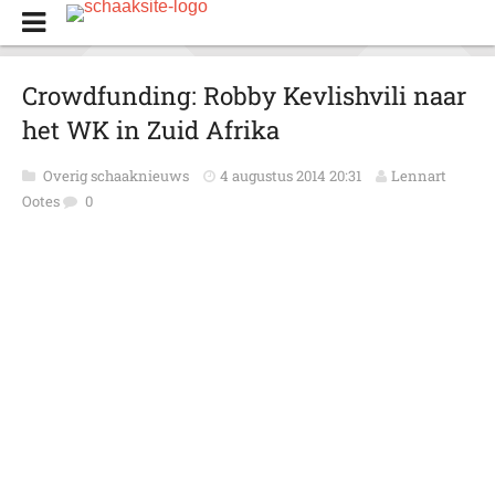
Crowdfunding: Robby Kevlishvili naar
het WK in Zuid Afrika
Overig schaaknieuws
4 augustus 2014 20:31
Lennart
Ootes
0