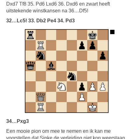
Dxd7 Tf8 35. Pd6 Lxd6 36. Dxd6 en zwart heeft
uitstekende winstkansen na 36…Df5!
32…Lc5! 33. Db2 Pe4 34. Pd3
34…Pxg3
Een mooie pion om mee te nemen en ik kan me
voorstellen dat Sipke de verleiding niet kon weerstaan.