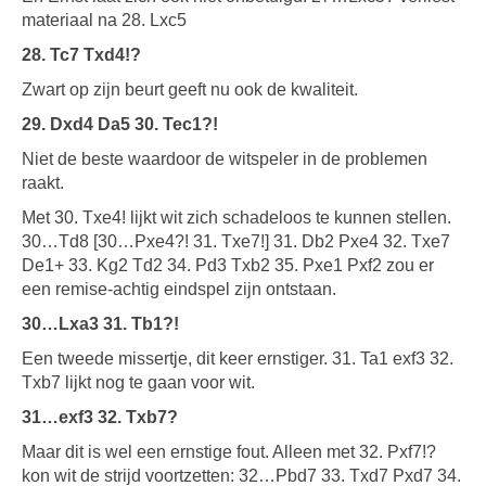
materiaal na 28. Lxc5
28. Tc7 Txd4!?
Zwart op zijn beurt geeft nu ook de kwaliteit.
29. Dxd4 Da5 30. Tec1?!
Niet de beste waardoor de witspeler in de problemen
raakt.
Met 30. Txe4! lijkt wit zich schadeloos te kunnen stellen.
30…Td8 [30…Pxe4?! 31. Txe7!] 31. Db2 Pxe4 32. Txe7
De1+ 33. Kg2 Td2 34. Pd3 Txb2 35. Pxe1 Pxf2 zou er
een remise-achtig eindspel zijn ontstaan.
30…Lxa3 31. Tb1?!
Een tweede missertje, dit keer ernstiger. 31. Ta1 exf3 32.
Txb7 lijkt nog te gaan voor wit.
31…exf3 32. Txb7?
Maar dit is wel een ernstige fout. Alleen met 32. Pxf7!?
kon wit de strijd voortzetten: 32…Pbd7 33. Txd7 Pxd7 34.