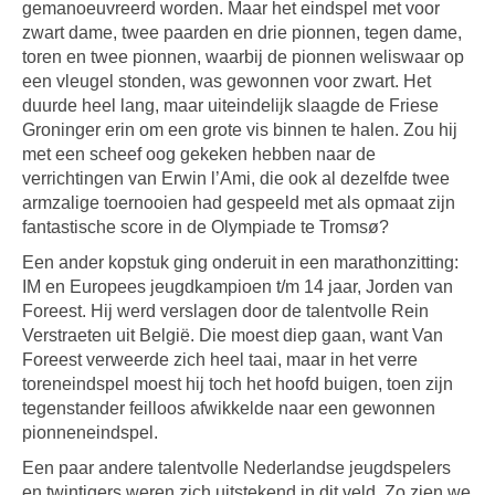
gemanoeuvreerd worden. Maar het eindspel met voor
zwart dame, twee paarden en drie pionnen, tegen dame,
toren en twee pionnen, waarbij de pionnen weliswaar op
een vleugel stonden, was gewonnen voor zwart. Het
duurde heel lang, maar uiteindelijk slaagde de Friese
Groninger erin om een grote vis binnen te halen. Zou hij
met een scheef oog gekeken hebben naar de
verrichtingen van Erwin l’Ami, die ook al dezelfde twee
armzalige toernooien had gespeeld met als opmaat zijn
fantastische score in de Olympiade te Tromsø?
Een ander kopstuk ging onderuit in een marathonzitting:
IM en Europees jeugdkampioen t/m 14 jaar, Jorden van
Foreest. Hij werd verslagen door de talentvolle Rein
Verstraeten uit België. Die moest diep gaan, want Van
Foreest verweerde zich heel taai, maar in het verre
toreneindspel moest hij toch het hoofd buigen, toen zijn
tegenstander feilloos afwikkelde naar een gewonnen
pionneneindspel.
Een paar andere talentvolle Nederlandse jeugdspelers
en twintigers weren zich uitstekend in dit veld. Zo zien we