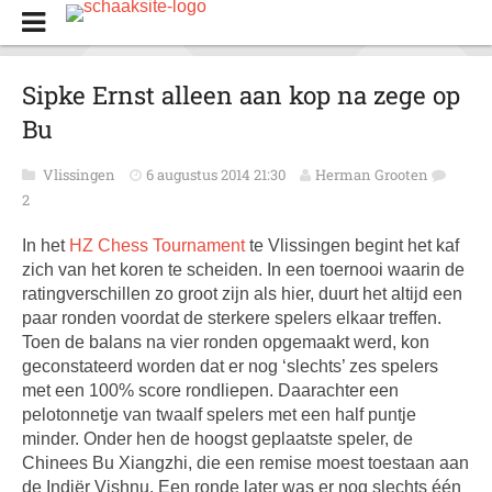
Sipke Ernst alleen aan kop na zege op
Bu
Vlissingen
6 augustus 2014 21:30
Herman Grooten
2
In het
HZ Chess Tournament
te Vlissingen begint het kaf
zich van het koren te scheiden. In een toernooi waarin de
ratingverschillen zo groot zijn als hier, duurt het altijd een
paar ronden voordat de sterkere spelers elkaar treffen.
Toen de balans na vier ronden opgemaakt werd, kon
geconstateerd worden dat er nog ‘slechts’ zes spelers
met een 100% score rondliepen. Daarachter een
pelotonnetje van twaalf spelers met een half puntje
minder. Onder hen de hoogst geplaatste speler, de
Chinees Bu Xiangzhi, die een remise moest toestaan aan
de Indiër Vishnu. Een ronde later was er nog slechts één