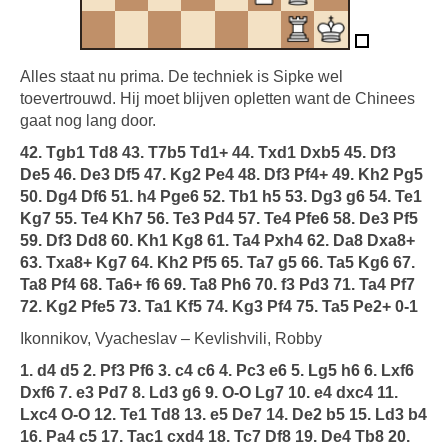
Alles staat nu prima. De techniek is Sipke wel
toevertrouwd. Hij moet blijven opletten want de Chinees
gaat nog lang door.
42. Tgb1 Td8 43. T7b5 Td1+ 44. Txd1 Dxb5 45. Df3
De5 46. De3 Df5 47. Kg2 Pe4 48. Df3 Pf4+ 49. Kh2 Pg5
50. Dg4 Df6 51. h4 Pge6 52. Tb1 h5 53. Dg3 g6 54. Te1
Kg7 55. Te4 Kh7 56. Te3 Pd4 57. Te4 Pfe6 58. De3 Pf5
59. Df3 Dd8 60. Kh1 Kg8 61. Ta4 Pxh4 62. Da8 Dxa8+
63. Txa8+ Kg7 64. Kh2 Pf5 65. Ta7 g5 66. Ta5 Kg6 67.
Ta8 Pf4 68. Ta6+ f6 69. Ta8 Ph6 70. f3 Pd3 71. Ta4 Pf7
72. Kg2 Pfe5 73. Ta1 Kf5 74. Kg3 Pf4 75. Ta5 Pe2+ 0-1
Ikonnikov, Vyacheslav – Kevlishvili, Robby
1. d4 d5 2. Pf3 Pf6 3. c4 c6 4. Pc3 e6 5. Lg5 h6 6. Lxf6
Dxf6 7. e3 Pd7 8. Ld3 g6 9. O-O Lg7 10. e4 dxc4 11.
Lxc4 O-O 12. Te1 Td8 13. e5 De7 14. De2 b5 15. Ld3 b4
16. Pa4 c5 17. Tac1 cxd4 18. Tc7 Df8 19. De4 Tb8 20.