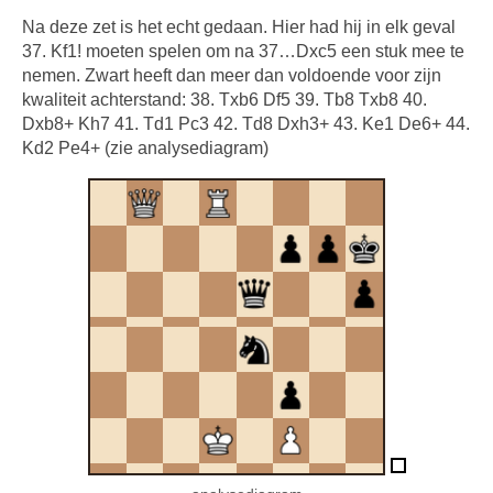
Na deze zet is het echt gedaan. Hier had hij in elk geval
37. Kf1! moeten spelen om na 37…Dxc5 een stuk mee te
nemen. Zwart heeft dan meer dan voldoende voor zijn
kwaliteit achterstand: 38. Txb6 Df5 39. Tb8 Txb8 40.
Dxb8+ Kh7 41. Td1 Pc3 42. Td8 Dxh3+ 43. Ke1 De6+ 44.
Kd2 Pe4+ (zie analysediagram)