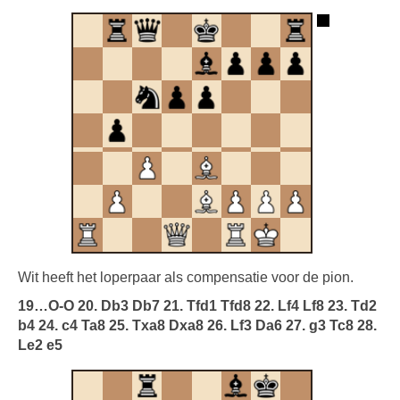
Wit heeft het loperpaar als compensatie voor de pion.
19…O-O 20. Db3 Db7 21. Tfd1 Tfd8 22. Lf4 Lf8 23. Td2
b4 24. c4 Ta8 25. Txa8 Dxa8 26. Lf3 Da6 27. g3 Tc8 28.
Le2 e5