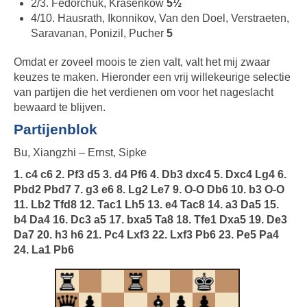
2/3. Fedorchuk, Krasenkow
5½
4/10. Hausrath, Ikonnikov, Van den Doel, Verstraeten,
Saravanan, Ponizil, Pucher
5
Omdat er zoveel moois te zien valt, valt het mij zwaar
keuzes te maken. Hieronder een vrij willekeurige selectie
van partijen die het verdienen om voor het nageslacht
bewaard te blijven.
Partijenblok
Bu, Xiangzhi – Ernst, Sipke
1. c4 c6 2. Pf3 d5 3. d4 Pf6 4. Db3 dxc4 5. Dxc4 Lg4 6.
Pbd2 Pbd7 7. g3 e6 8. Lg2 Le7 9. O-O Db6 10. b3 O-O
11. Lb2 Tfd8 12. Tac1 Lh5 13. e4 Tac8 14. a3 Da5 15.
b4 Da4 16. Dc3 a5 17. bxa5 Ta8 18. Tfe1 Dxa5 19. De3
Da7 20. h3 h6 21. Pc4 Lxf3 22. Lxf3 Pb6 23. Pe5 Pa4
24. La1 Pb6