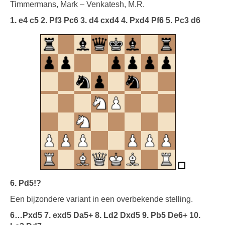
Timmermans, Mark – Venkatesh, M.R.
1. e4 c5 2. Pf3 Pc6 3. d4 cxd4 4. Pxd4 Pf6 5. Pc3 d6
6. Pd5!?
Een bijzondere variant in een overbekende stelling.
6…Pxd5 7. exd5 Da5+ 8. Ld2 Dxd5 9. Pb5 De6+ 10.