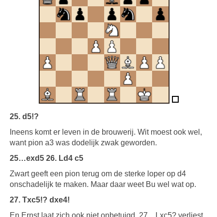
25. d5!?
Ineens komt er leven in de brouwerij. Wit moest ook wel,
want pion a3 was dodelijk zwak geworden.
25…exd5 26. Ld4 c5
Zwart geeft een pion terug om de sterke loper op d4
onschadelijk te maken. Maar daar weet Bu wel wat op.
27. Txc5!? dxe4!
En Ernst laat zich ook niet onbetuigd. 27…Lxc5? verliest