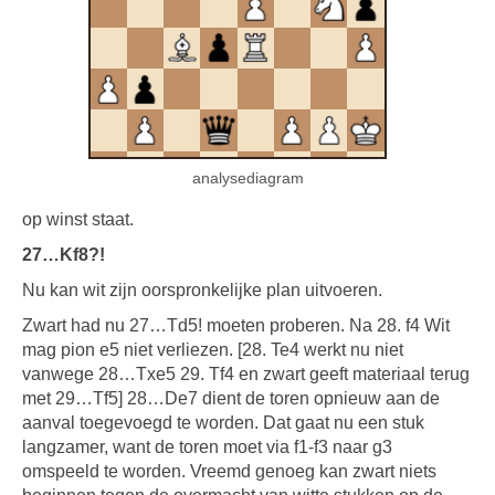
analysediagram
op winst staat.
27…Kf8?!
Nu kan wit zijn oorspronkelijke plan uitvoeren.
Zwart had nu 27…Td5! moeten proberen. Na 28. f4 Wit
mag pion e5 niet verliezen. [28. Te4 werkt nu niet
vanwege 28…Txe5 29. Tf4 en zwart geeft materiaal terug
met 29…Tf5] 28…De7 dient de toren opnieuw aan de
aanval toegevoegd te worden. Dat gaat nu een stuk
langzamer, want de toren moet via f1-f3 naar g3
omspeeld te worden. Vreemd genoeg kan zwart niets