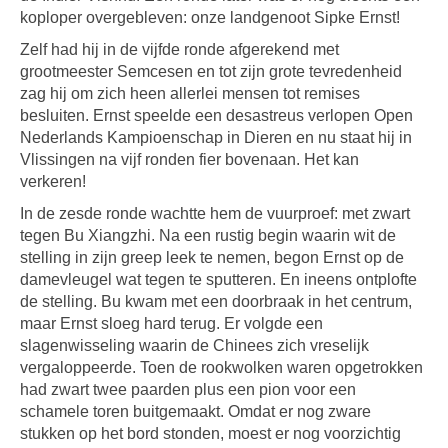
koploper overgebleven: onze landgenoot Sipke Ernst!
Zelf had hij in de vijfde ronde afgerekend met
grootmeester Semcesen en tot zijn grote tevredenheid
zag hij om zich heen allerlei mensen tot remises
besluiten. Ernst speelde een desastreus verlopen Open
Nederlands Kampioenschap in Dieren en nu staat hij in
Vlissingen na vijf ronden fier bovenaan. Het kan
verkeren!
In de zesde ronde wachtte hem de vuurproef: met zwart
tegen Bu Xiangzhi. Na een rustig begin waarin wit de
stelling in zijn greep leek te nemen, begon Ernst op de
damevleugel wat tegen te sputteren. En ineens ontplofte
de stelling. Bu kwam met een doorbraak in het centrum,
maar Ernst sloeg hard terug. Er volgde een
slagenwisseling waarin de Chinees zich vreselijk
vergaloppeerde. Toen de rookwolken waren opgetrokken
had zwart twee paarden plus een pion voor een
schamele toren buitgemaakt. Omdat er nog zware
stukken op het bord stonden, moest er nog voorzichtig