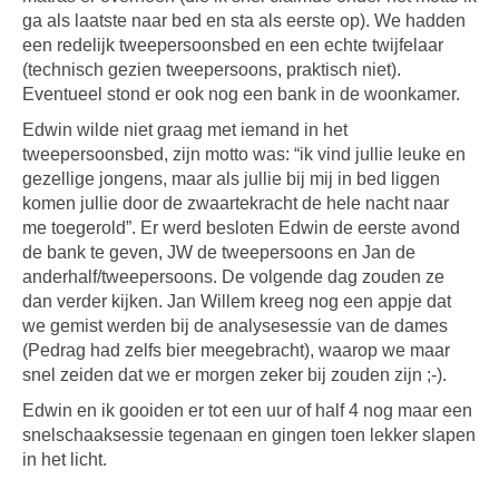
ga als laatste naar bed en sta als eerste op). We hadden
een redelijk tweepersoonsbed en een echte twijfelaar
(technisch gezien tweepersoons, praktisch niet).
Eventueel stond er ook nog een bank in de woonkamer.
Edwin wilde niet graag met iemand in het
tweepersoonsbed, zijn motto was: “ik vind jullie leuke en
gezellige jongens, maar als jullie bij mij in bed liggen
komen jullie door de zwaartekracht de hele nacht naar
me toegerold”. Er werd besloten Edwin de eerste avond
de bank te geven, JW de tweepersoons en Jan de
anderhalf/tweepersoons. De volgende dag zouden ze
dan verder kijken. Jan Willem kreeg nog een appje dat
we gemist werden bij de analysesessie van de dames
(Pedrag had zelfs bier meegebracht), waarop we maar
snel zeiden dat we er morgen zeker bij zouden zijn ;-).
Edwin en ik gooiden er tot een uur of half 4 nog maar een
snelschaaksessie tegenaan en gingen toen lekker slapen
in het licht.