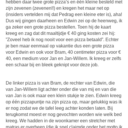
hebben daar twee grote pizza’s en één kleine besteld met
zijn zevenen (zevenen!!) en kregen het maar net op
(insiders vertelden mij dat Pedrag een kleine eter is), aha!
Dus wij gingen daarheen en Edwin zei op de heenweg, ik
ga zeker een grote pizza bestellen. Toen hij de kaart
kreeg en zag dat dit maaltijdje € 40 ging kosten zei hij:
”Zoveel heb ik nog nooit voor een pizza betaald”. Echter
je ben maar eenmaal op vakantie dus een grote pizza
voor Edwin en ook voor Bram, 40 centimeter pizza voor €
40, een medium voor Jan en Jan-Willem. Ik kreeg er zelfs
een schaar bij en bleek geknipt voor deze job.
De linker pizza is van Bram, de rechter van Edwin, die
van Jan-Willem ligt achter onder die van mij en van die
van Jan is ook maar een klein stukje te zien. Edwin kreeg
op één pizzapuntje na zijn pizza op, maar gelukkig was ik
er nog zodat we de tafel leeg achter konden laten. Bij
terugkomst moest er nog gevochten worden wie welk bed
kreeg. We hadden in de woonkamer een stretcher met
matras er overheen (die ik snel claimde onder het motto ik