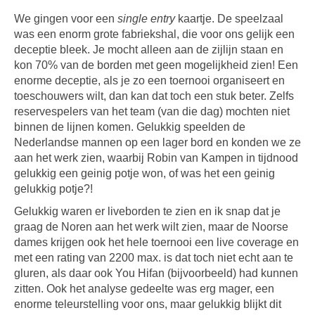
We gingen voor een
single entry
kaartje. De speelzaal
was een enorm grote fabriekshal, die voor ons gelijk een
deceptie bleek. Je mocht alleen aan de zijlijn staan en
kon 70% van de borden met geen mogelijkheid zien! Een
enorme deceptie, als je zo een toernooi organiseert en
toeschouwers wilt, dan kan dat toch een stuk beter. Zelfs
reservespelers van het team (van die dag) mochten niet
binnen de lijnen komen. Gelukkig speelden de
Nederlandse mannen op een lager bord en konden we ze
aan het werk zien, waarbij Robin van Kampen in tijdnood
gelukkig een geinig potje won, of was het een geinig
gelukkig potje?!
Gelukkig waren er liveborden te zien en ik snap dat je
graag de Noren aan het werk wilt zien, maar de Noorse
dames krijgen ook het hele toernooi een live coverage en
met een rating van 2200 max. is dat toch niet echt aan te
gluren, als daar ook You Hifan (bijvoorbeeld) had kunnen
zitten. Ook het analyse gedeelte was erg mager, een
enorme teleurstelling voor ons, maar gelukkig blijkt dit