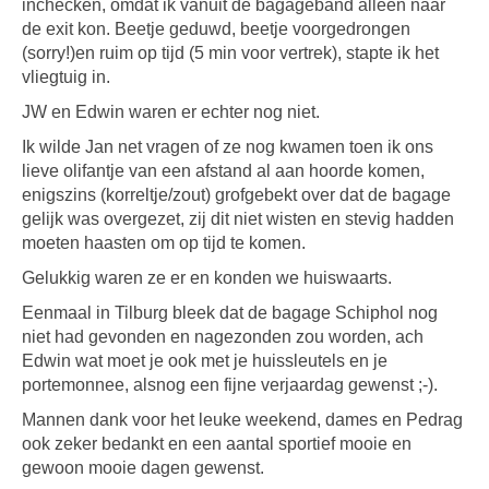
inchecken, omdat ik vanuit de bagageband alleen naar
de exit kon. Beetje geduwd, beetje voorgedrongen
(sorry!)en ruim op tijd (5 min voor vertrek), stapte ik het
vliegtuig in.
JW en Edwin waren er echter nog niet.
Ik wilde Jan net vragen of ze nog kwamen toen ik ons
lieve olifantje van een afstand al aan hoorde komen,
enigszins (korreltje/zout) grofgebekt over dat de bagage
gelijk was overgezet, zij dit niet wisten en stevig hadden
moeten haasten om op tijd te komen.
Gelukkig waren ze er en konden we huiswaarts.
Eenmaal in Tilburg bleek dat de bagage Schiphol nog
niet had gevonden en nagezonden zou worden, ach
Edwin wat moet je ook met je huissleutels en je
portemonnee, alsnog een fijne verjaardag gewenst ;-).
Mannen dank voor het leuke weekend, dames en Pedrag
ook zeker bedankt en een aantal sportief mooie en
gewoon mooie dagen gewenst.