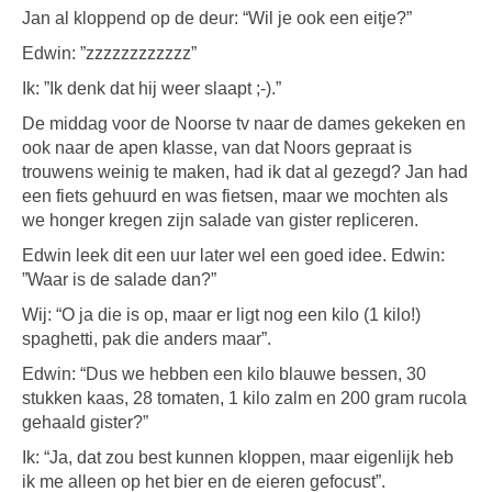
Jan al kloppend op de deur: “Wil je ook een eitje?”
Edwin: ”zzzzzzzzzzzz”
Ik: ”Ik denk dat hij weer slaapt ;-).”
De middag voor de Noorse tv naar de dames gekeken en
ook naar de apen klasse, van dat Noors gepraat is
trouwens weinig te maken, had ik dat al gezegd? Jan had
een fiets gehuurd en was fietsen, maar we mochten als
we honger kregen zijn salade van gister repliceren.
Edwin leek dit een uur later wel een goed idee. Edwin:
”Waar is de salade dan?”
Wij: “O ja die is op, maar er ligt nog een kilo (1 kilo!)
spaghetti, pak die anders maar”.
Edwin: “Dus we hebben een kilo blauwe bessen, 30
stukken kaas, 28 tomaten, 1 kilo zalm en 200 gram rucola
gehaald gister?”
Ik: “Ja, dat zou best kunnen kloppen, maar eigenlijk heb
ik me alleen op het bier en de eieren gefocust”.