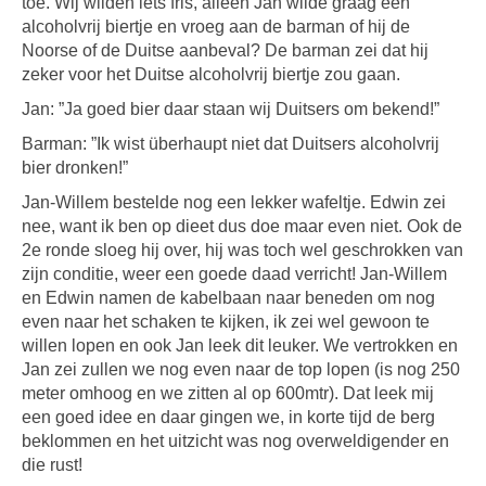
toe. Wij wilden iets fris, alleen Jan wilde graag een
alcoholvrij biertje en vroeg aan de barman of hij de
Noorse of de Duitse aanbeval? De barman zei dat hij
zeker voor het Duitse alcoholvrij biertje zou gaan.
Jan: ”Ja goed bier daar staan wij Duitsers om bekend!”
Barman: ”Ik wist überhaupt niet dat Duitsers alcoholvrij
bier dronken!”
Jan-Willem bestelde nog een lekker wafeltje. Edwin zei
nee, want ik ben op dieet dus doe maar even niet. Ook de
2e ronde sloeg hij over, hij was toch wel geschrokken van
zijn conditie, weer een goede daad verricht! Jan-Willem
en Edwin namen de kabelbaan naar beneden om nog
even naar het schaken te kijken, ik zei wel gewoon te
willen lopen en ook Jan leek dit leuker. We vertrokken en
Jan zei zullen we nog even naar de top lopen (is nog 250
meter omhoog en we zitten al op 600mtr). Dat leek mij
een goed idee en daar gingen we, in korte tijd de berg
beklommen en het uitzicht was nog overweldigender en
die rust!