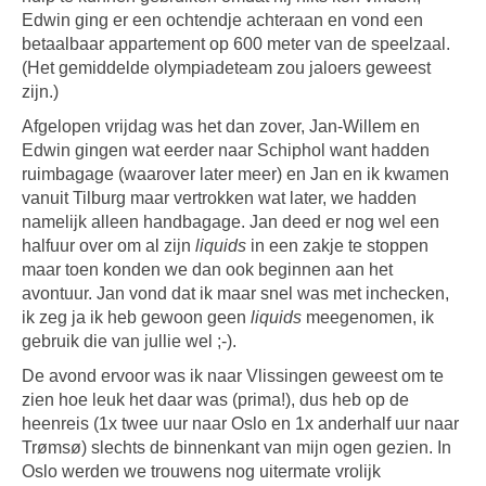
Edwin ging er een ochtendje achteraan en vond een
betaalbaar appartement op 600 meter van de speelzaal.
(Het gemiddelde olympiadeteam zou jaloers geweest
zijn.)
Afgelopen vrijdag was het dan zover, Jan-Willem en
Edwin gingen wat eerder naar Schiphol want hadden
ruimbagage (waarover later meer) en Jan en ik kwamen
vanuit Tilburg maar vertrokken wat later, we hadden
namelijk alleen handbagage. Jan deed er nog wel een
halfuur over om al zijn
liquids
in een zakje te stoppen
maar toen konden we dan ook beginnen aan het
avontuur. Jan vond dat ik maar snel was met inchecken,
ik zeg ja ik heb gewoon geen
liquids
meegenomen, ik
gebruik die van jullie wel ;-).
De avond ervoor was ik naar Vlissingen geweest om te
zien hoe leuk het daar was (prima!), dus heb op de
heenreis (1x twee uur naar Oslo en 1x anderhalf uur naar
Trømsø) slechts de binnenkant van mijn ogen gezien. In
Oslo werden we trouwens nog uitermate vrolijk