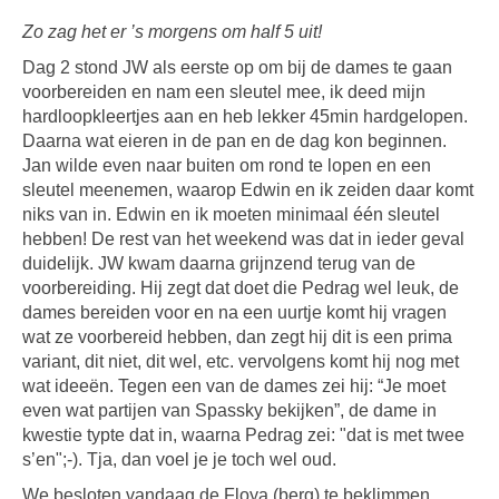
Zo zag het er ’s morgens om half 5 uit!
Dag 2 stond JW als eerste op om bij de dames te gaan
voorbereiden en nam een sleutel mee, ik deed mijn
hardloopkleertjes aan en heb lekker 45min hardgelopen.
Daarna wat eieren in de pan en de dag kon beginnen.
Jan wilde even naar buiten om rond te lopen en een
sleutel meenemen, waarop Edwin en ik zeiden daar komt
niks van in. Edwin en ik moeten minimaal één sleutel
hebben! De rest van het weekend was dat in ieder geval
duidelijk. JW kwam daarna grijnzend terug van de
voorbereiding. Hij zegt dat doet die Pedrag wel leuk, de
dames bereiden voor en na een uurtje komt hij vragen
wat ze voorbereid hebben, dan zegt hij dit is een prima
variant, dit niet, dit wel, etc. vervolgens komt hij nog met
wat ideeën. Tegen een van de dames zei hij: “Je moet
even wat partijen van Spassky bekijken”, de dame in
kwestie typte dat in, waarna Pedrag zei: "dat is met twee
s’en";-). Tja, dan voel je je toch wel oud.
We besloten vandaag de Floya (berg) te beklimmen,