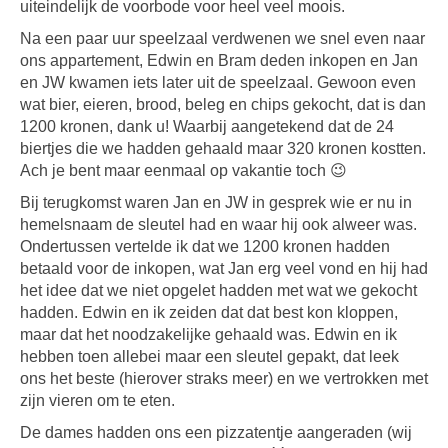
uiteindelijk de voorbode voor heel veel moois.
Na een paar uur speelzaal verdwenen we snel even naar
ons appartement, Edwin en Bram deden inkopen en Jan
en JW kwamen iets later uit de speelzaal. Gewoon even
wat bier, eieren, brood, beleg en chips gekocht, dat is dan
1200 kronen, dank u! Waarbij aangetekend dat de 24
biertjes die we hadden gehaald maar 320 kronen kostten.
Ach je bent maar eenmaal op vakantie toch 😉
Bij terugkomst waren Jan en JW in gesprek wie er nu in
hemelsnaam de sleutel had en waar hij ook alweer was.
Ondertussen vertelde ik dat we 1200 kronen hadden
betaald voor de inkopen, wat Jan erg veel vond en hij had
het idee dat we niet opgelet hadden met wat we gekocht
hadden. Edwin en ik zeiden dat dat best kon kloppen,
maar dat het noodzakelijke gehaald was. Edwin en ik
hebben toen allebei maar een sleutel gepakt, dat leek
ons het beste (hierover straks meer) en we vertrokken met
zijn vieren om te eten.
De dames hadden ons een pizzatentje aangeraden (wij