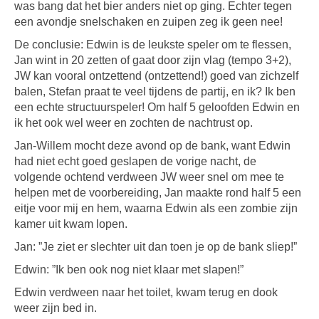
was bang dat het bier anders niet op ging. Echter tegen
een avondje snelschaken en zuipen zeg ik geen nee!
De conclusie: Edwin is de leukste speler om te flessen,
Jan wint in 20 zetten of gaat door zijn vlag (tempo 3+2),
JW kan vooral ontzettend (ontzettend!) goed van zichzelf
balen, Stefan praat te veel tijdens de partij, en ik? Ik ben
een echte structuurspeler! Om half 5 geloofden Edwin en
ik het ook wel weer en zochten de nachtrust op.
Jan-Willem mocht deze avond op de bank, want Edwin
had niet echt goed geslapen de vorige nacht, de
volgende ochtend verdween JW weer snel om mee te
helpen met de voorbereiding, Jan maakte rond half 5 een
eitje voor mij en hem, waarna Edwin als een zombie zijn
kamer uit kwam lopen.
Jan: ”Je ziet er slechter uit dan toen je op de bank sliep!”
Edwin: ”Ik ben ook nog niet klaar met slapen!”
Edwin verdween naar het toilet, kwam terug en dook
weer zijn bed in.