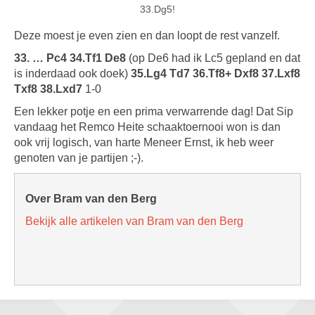
33.Dg5!
Deze moest je even zien en dan loopt de rest vanzelf.
33. … Pc4 34.Tf1 De8
(op De6 had ik Lc5 gepland en dat
is inderdaad ook doek)
35.Lg4 Td7 36.Tf8+ Dxf8 37.Lxf8
Txf8 38.Lxd7
1-0
Een lekker potje en een prima verwarrende dag! Dat Sip
vandaag het Remco Heite schaaktoernooi won is dan
ook vrij logisch, van harte Meneer Ernst, ik heb weer
genoten van je partijen ;-).
Over Bram van den Berg
Bekijk alle artikelen van Bram van den Berg