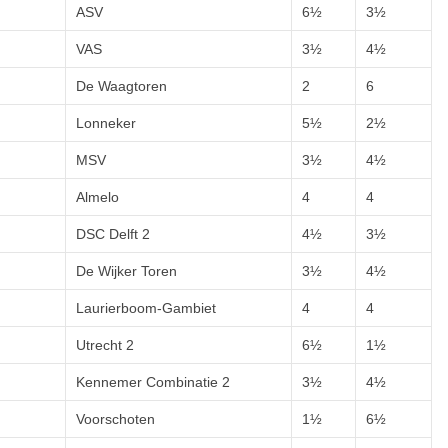
ASV
6½
3½
VAS
3½
4½
De Waagtoren
2
6
Lonneker
5½
2½
MSV
3½
4½
Almelo
4
4
DSC Delft 2
4½
3½
De Wijker Toren
3½
4½
Laurierboom-Gambiet
4
4
Utrecht 2
6½
1½
Kennemer Combinatie 2
3½
4½
Voorschoten
1½
6½