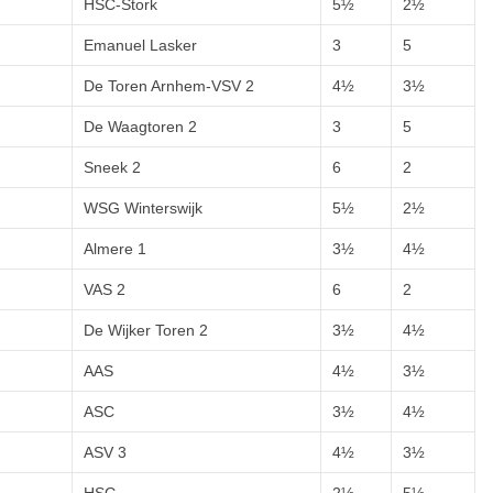
HSC-Stork
5½
2½
Emanuel Lasker
3
5
De Toren Arnhem-VSV 2
4½
3½
De Waagtoren 2
3
5
Sneek 2
6
2
WSG Winterswijk
5½
2½
Almere 1
3½
4½
VAS 2
6
2
De Wijker Toren 2
3½
4½
AAS
4½
3½
ASC
3½
4½
ASV 3
4½
3½