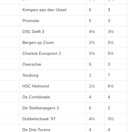
Krimpen aan den IJssel
5
3
Promotie
5
3
DSC Delft 3
4½
3½
Bergen op Zoom
2½
5½
Charlois Europoort 2
2½
5½
Overschie
5
3
Souburg
1
7
HSC Helmond
1½
6½
De Combinatie
4
4
De Stukkenjagers 3
6
2
Dubbelschaak ’97
4½
3½
De Drie Torens
4
4