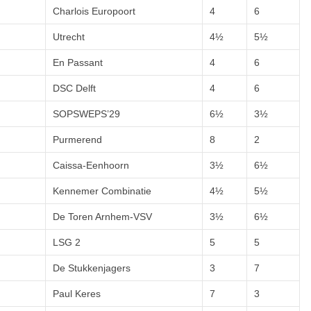
Charlois Europoort
4
6
Utrecht
4½
5½
En Passant
4
6
DSC Delft
4
6
SOPSWEPS’29
6½
3½
Purmerend
8
2
Caissa-Eenhoorn
3½
6½
Kennemer Combinatie
4½
5½
De Toren Arnhem-VSV
3½
6½
LSG 2
5
5
De Stukkenjagers
3
7
Paul Keres
7
3