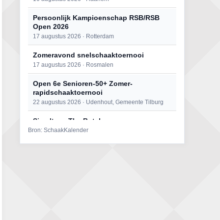
Persoonlijk Kampioenschap RSB/RSB
Open 2026
17 augustus 2026 · Rotterdam
Zomeravond snelschaaktoernooi
17 augustus 2026 · Rosmalen
Open 6e Senioren-50+ Zomer-
rapidschaaktoernooi
22 augustus 2026 · Udenhout, Gemeente Tilburg
Simultaan The Butcher
Bron: SchaakKalender
22 augustus 2026 · Utrecht
Mat op ‘t Wad
22 augustus 2026 · Den Burg, Texel
2e Utrechts kroegloperstoernooi
23 augustus 2026 · Utrecht
Open Eemlandtoernooi 2026
25 augustus 2026 · Bunschoten-Spakenburg