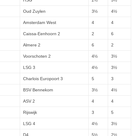
HSG
2½
5½
Oud Zuylen
3½
4½
Amsterdam West
4
4
Caissa-Eenhoorn 2
2
6
Almere 2
6
2
Voorschoten 2
4½
3½
LSG 3
4½
3½
Charlois Europoort 3
5
3
BSV Bennekom
3½
4½
ASV 2
4
4
Rijswijk
3
5
LSG 4
4½
3½
D4
5½
2½