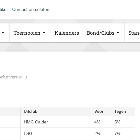
tikel
Contact en colofon
Toernooien
Kalenders
Bond/Clubs
Stan
Schrijvers
0
Uitclub
Voor
Tegen
HMC Calder
4½
5½
LSG
2½
7½