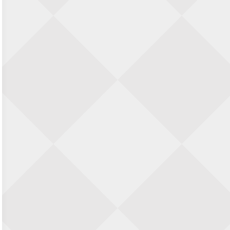
Zwolle Zuid Schaakt! Terrassentoernooi
voor duo’s
5 september 2026 · Zwolle
22e Hans Sandbrink Memorial
5 september 2026 · Utrecht
Open Kampioenschap Gouda 2026
5 september 2026 · Gouda