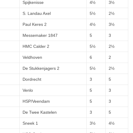
Spijkenisse
4½
3½
S. Landau Axel
5½
2½
Paul Keres 2
4½
3½
Messemaker 1847
5
3
HMC Calder 2
5½
2½
Veldhoven
6
2
De Stukkenjagers 2
5½
2½
Dordrecht
3
5
Venlo
5
3
HSP/Veendam
5
3
De Twee Kastelen
3
5
Sneek 1
3½
4½