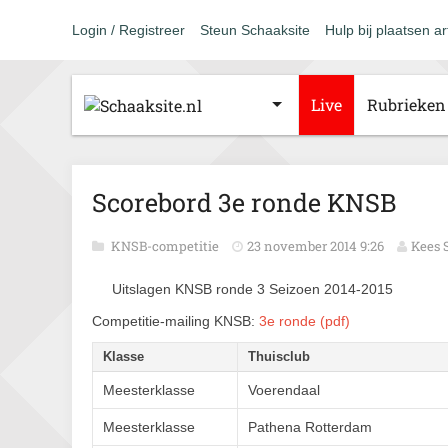
Login / Registreer
Steun Schaaksite
Hulp bij plaatsen ar
Live
Rubrieken
Scorebord 3e ronde KNSB
KNSB-competitie
23 november 2014 9:26
Kees 
Uitslagen KNSB ronde 3 Seizoen 2014-2015
Competitie-mailing KNSB:
3e ronde (pdf)
Klasse
Thuisclub
Meesterklasse
Voerendaal
Meesterklasse
Pathena Rotterdam