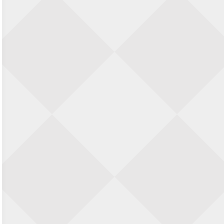
Nazomervierkampentoernooi 2026
28 augustus 2026 · Assen
KC Open
28 augustus 2026 · Haarlem
11e Goirles Weekend Kampioenschap
28 augustus 2026 · Goirle
Keisnel Schaaktoernooi
29 augustus 2026 · Amersfoort
Kroeg & Loper Leiden
30 augustus 2026 · Leiden
Open Schaakkampioenschap van
Arnhem
4 september 2026 · ARNHEM
Groninger stappenkampioenschap
5 september 2026 · Groningen