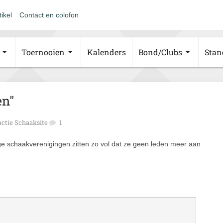
tikel
Contact en colofon
Toernooien
Kalenders
Bond/Clubs
Stan
en"
ctie Schaaksite
1
ge schaakverenigingen zitten zo vol dat ze geen leden meer aan