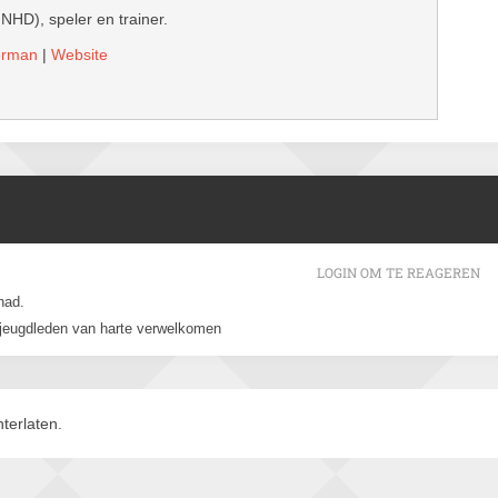
 NHD), speler en trainer.
derman
|
Website
LOGIN OM TE REAGEREN
had.
 jeugdleden van harte verwelkomen
terlaten.