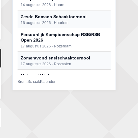
14 augustus 2026 · Hoorn
Zesde Bomans Schaaktoernooi
16 augustus 2026 · Haarlem
Persoonlijk Kampioenschap RSB/RSB
Open 2026
17 augustus 2026 · Rotterdam
Zomeravond snelschaaktoernooi
17 augustus 2026 · Rosmalen
Mat op ‘t Wad
Bron: SchaakKalender
22 augustus 2026 · Den Burg, Texel
Open 6e Senioren-50+ Zomer-
rapidschaaktoernooi
22 augustus 2026 · Udenhout, Gemeente Tilburg
Simultaan The Butcher
22 augustus 2026 · Utrecht
2e Utrechts kroegloperstoernooi