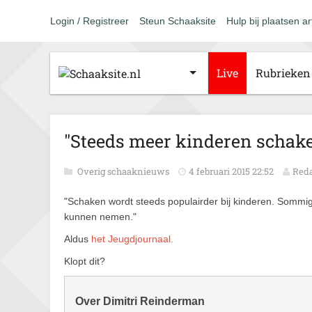
Login / Registreer
Steun Schaaksite
Hulp bij plaatsen ar
Live
Rubrieken
"Steeds meer kinderen schak
Overig schaaknieuws
4 februari 2015 22:52
Reda
"Schaken wordt steeds populairder bij kinderen. Sommi
kunnen nemen."
Aldus
het Jeugdjournaal.
Klopt dit?
Over Dimitri Reinderman