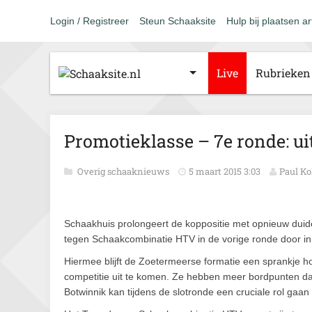
Login / Registreer
Steun Schaaksite
Hulp bij plaatsen ar
Live
Rubrieken
Promotieklasse – 7e ronde: u
Overig schaaknieuws
5 maart 2015 3:03
Paul Ko
Schaakhuis prolongeert de koppositie met opnieuw duideli
tegen Schaakcombinatie HTV in de vorige ronde door in 
Hiermee blijft de Zoetermeerse formatie een sprankje
competitie uit te komen. Ze hebben meer bordpunten d
Botwinnik kan tijdens de slotronde een cruciale rol gaan