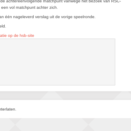
eede achtereenvolgende matchpunt vanwege het bezoek van RSC-
5 een vol matchpunt achter zich.
an één nageleverd verslag uit de vorige speelronde.
eld.
atie op de hsb-site
terlaten.