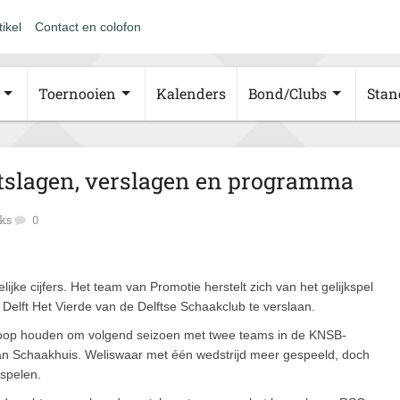
tikel
Contact en colofon
Toernooien
Kalenders
Bond/Clubs
Stan
itslagen, verslagen en programma
ks
0
jke cijfers. Het team van Promotie herstelt zich van het gelijkspel
Delft Het Vierde van de Delftse Schaakclub te verslaan.
 hoop houden om volgend seizoen met twee teams in de KNSB-
an Schaakhuis. Weliswaar met één wedstrijd meer gespeeld, doch
 spelen.