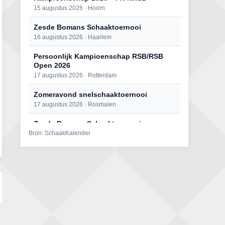
15 augustus 2026 · Hoorn
Zesde Bomans Schaaktoernooi
16 augustus 2026 · Haarlem
Persoonlijk Kampioenschap RSB/RSB
Open 2026
17 augustus 2026 · Rotterdam
Zomeravond snelschaaktoernooi
17 augustus 2026 · Rosmalen
Zesde Bomans Schaaktoernooi
Bron: SchaakKalender
17 augustus 2026 · Haarlem
Zomeravond snelschaaktoernooi
18 augustus 2026 · Rosmalen
Persoonlijk Kampioenschap RSB/RSB
Open 2026
18 augustus 2026 · Rotterdam
Mat op ‘t Wad