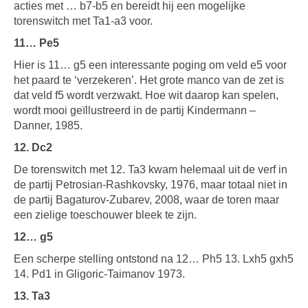
acties met … b7-b5 en bereidt hij een mogelijke
torenswitch met Ta1-a3 voor.
11… Pe5
Hier is 11… g5 een interessante poging om veld e5 voor
het paard te ‘verzekeren’. Het grote manco van de zet is
dat veld f5 wordt verzwakt. Hoe wit daarop kan spelen,
wordt mooi geïllustreerd in de partij Kindermann –
Danner, 1985.
12. Dc2
De torenswitch met 12. Ta3 kwam helemaal uit de verf in
de partij Petrosian-Rashkovsky, 1976, maar totaal niet in
de partij Bagaturov-Zubarev, 2008, waar de toren maar
een zielige toeschouwer bleek te zijn.
12… g5
Een scherpe stelling ontstond na 12… Ph5 13. Lxh5 gxh5
14. Pd1 in Gligoric-Taimanov 1973.
13. Ta3