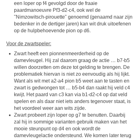
een loper op f4 gevolgd door de fraaie
paardmanoeuvre Pf3-d2-c4, ook wel de
"Nimzowitsch-pirouette" genoemd (genaamd naar zijn
bedenker in de dertiger jaren) kan wit druk uitoefenen
op de hulpbehoevende pion op d6.
Voor de zwartspeler:
Zwart heeft een pionnenmeerderheid op de
damevleugel. Hij zal daarom graag de actie … b7-b5
willen doorzetten om deze tot gelding te brengen. De
problematiek hiervan is niet zo eenvoudig als hij lijkt.
Want als wit met a2-a4 pion b5 weet aan te tasten en
zwart is gedwongen tot … b5-b4 dan raakt hij veld c4
kwijt. Het paard van c3 kan via b1-d2-c4 op dat veld
spelen en als daar niet iets anders tegenover staat, is
het voordeel weer aan wits zijde.
Zwart probeert zijn loper op g7 te benutten. Daarbij
zal hij in sommige varianten gebruik maken van het
mooie steunpunt op d4 en ook wordt de
damevleugelactie ondersteund. We komen later terug