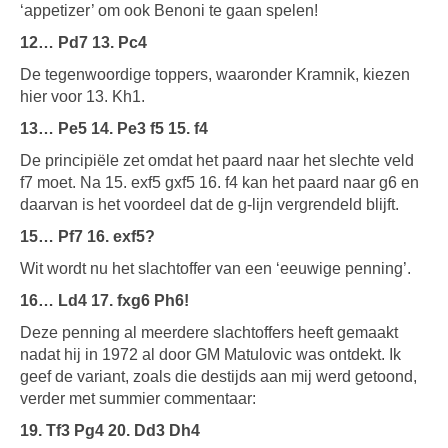
‘appetizer’ om ook Benoni te gaan spelen!
12… Pd7 13. Pc4
De tegenwoordige toppers, waaronder Kramnik, kiezen
hier voor 13. Kh1.
13… Pe5 14. Pe3 f5 15. f4
De principiële zet omdat het paard naar het slechte veld
f7 moet. Na 15. exf5 gxf5 16. f4 kan het paard naar g6 en
daarvan is het voordeel dat de g-lijn vergrendeld blijft.
15… Pf7 16. exf5?
Wit wordt nu het slachtoffer van een ‘eeuwige penning’.
16… Ld4 17. fxg6 Ph6!
Deze penning al meerdere slachtoffers heeft gemaakt
nadat hij in 1972 al door GM Matulovic was ontdekt. Ik
geef de variant, zoals die destijds aan mij werd getoond,
verder met summier commentaar:
19. Tf3 Pg4 20. Dd3 Dh4